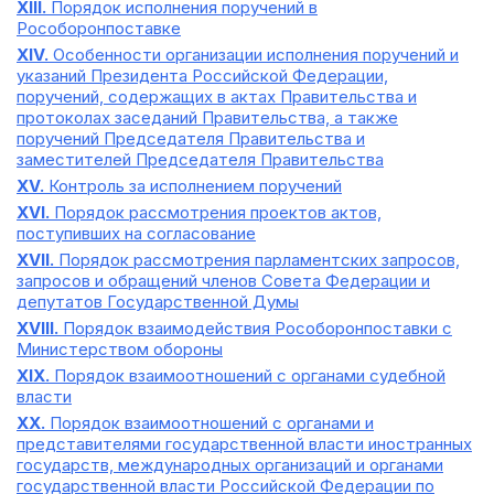
XIII.
Порядок исполнения поручений в
Рособоронпоставке
XIV.
Особенности организации исполнения поручений и
указаний Президента Российской Федерации,
поручений, содержащих в актах Правительства и
протоколах заседаний Правительства, а также
поручений Председателя Правительства и
заместителей Председателя Правительства
XV.
Контроль за исполнением поручений
XVI.
Порядок рассмотрения проектов актов,
поступивших на согласование
XVII.
Порядок рассмотрения парламентских запросов,
запросов и обращений членов Совета Федерации и
депутатов Государственной Думы
XVIII.
Порядок взаимодействия Рособоронпоставки с
Министерством обороны
XIX.
Порядок взаимоотношений с органами судебной
власти
XX.
Порядок взаимоотношений с органами и
представителями государственной власти иностранных
государств, международных организаций и органами
государственной власти Российской Федерации по