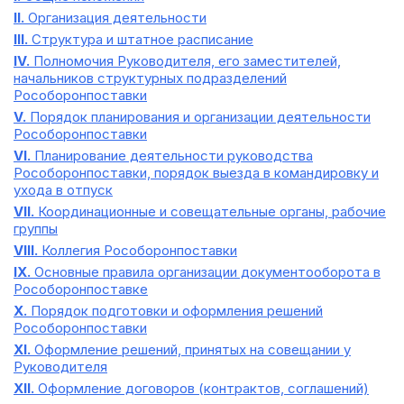
II.
Организация деятельности
III.
Структура и штатное расписание
IV.
Полномочия Руководителя, его заместителей,
начальников структурных подразделений
Рособоронпоставки
V.
Порядок планирования и организации деятельности
Рособоронпоставки
VI.
Планирование деятельности руководства
Рособоронпоставки, порядок выезда в командировку и
ухода в отпуск
VII.
Координационные и совещательные органы, рабочие
группы
VIII.
Коллегия Рособоронпоставки
IX.
Основные правила организации документооборота в
Рособоронпоставке
X.
Порядок подготовки и оформления решений
Рособоронпоставки
XI.
Оформление решений, принятых на совещании у
Руководителя
XII.
Оформление договоров (контрактов, соглашений)