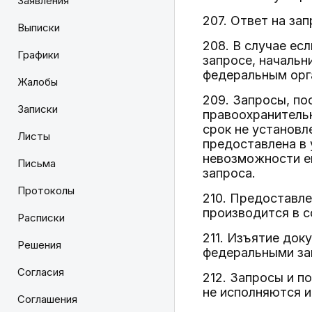
Заявления
207. Ответ на за
Выписки
208. В случае ес
Графики
запросе, начальн
федеральным орг
Жалобы
209. Запросы, по
Записки
правоохранительн
срок не установл
Листы
предоставлена в 
невозможности ег
Письма
запроса.
Протоколы
210. Предоставле
производится в 
Расписки
211. Изъятие док
Решения
федеральными за
Согласия
212. Запросы и п
не исполняются и
Соглашения