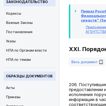
ЗАКОНОДАТЕЛЬСТВО
Приказ Рособ
Кодексы
Федерального
средств" (За
Важные Законы
Приложени
АГЕНТСТВ
Постановления
Указы
XXI. Порядо
НПА по Органам власти
НПА по темам
Весь документ
ОБРАЗЦЫ ДОКУМЕНТОВ
206. Поступившие
Акты
предоставлении и
исполнения поруч
Приказы
информации в час
соответствующие