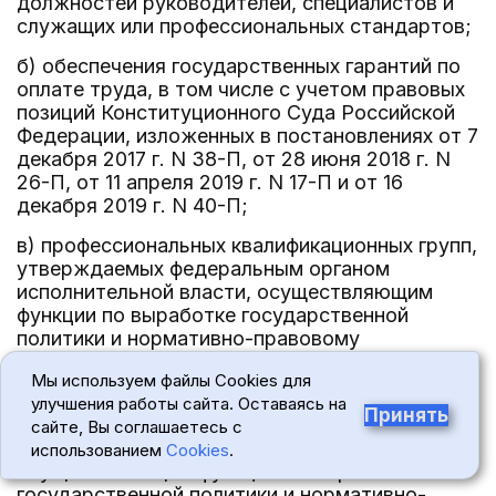
должностей руководителей, специалистов и
служащих или профессиональных стандартов;
б) обеспечения государственных гарантий по
оплате труда, в том числе с учетом правовых
позиций Конституционного Суда Российской
Федерации, изложенных в постановлениях от 7
декабря 2017 г. N 38-П, от 28 июня 2018 г. N
26-П, от 11 апреля 2019 г. N 17-П и от 16
декабря 2019 г. N 40-П;
в) профессиональных квалификационных групп,
утверждаемых федеральным органом
исполнительной власти, осуществляющим
функции по выработке государственной
политики и нормативно-правовому
регулированию в сфере труда;
Мы используем файлы Cookies для
г) перечня видов выплат компенсационного
улучшения работы сайта. Оставаясь на
Принять
характера в учреждениях, утверждаемого
сайте, Вы соглашаетесь с
федеральным органом исполнительной власти,
использованием
Cookies
.
осуществляющим функции по выработке
государственной политики и нормативно-