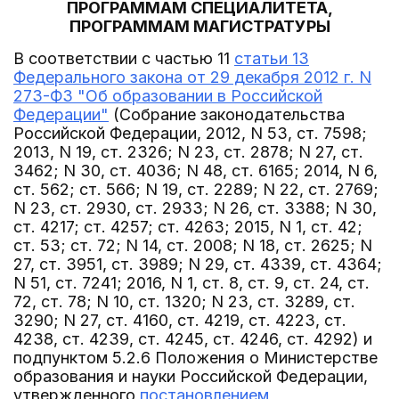
ПРОГРАММАМ СПЕЦИАЛИТЕТА,
ПРОГРАММАМ МАГИСТРАТУРЫ
В соответствии с частью 11
статьи 13
Федерального закона от 29 декабря 2012 г. N
273-ФЗ "Об образовании в Российской
Федерации"
(Собрание законодательства
Российской Федерации, 2012, N 53, ст. 7598;
2013, N 19, ст. 2326; N 23, ст. 2878; N 27, ст.
3462; N 30, ст. 4036; N 48, ст. 6165; 2014, N 6,
ст. 562; ст. 566; N 19, ст. 2289; N 22, ст. 2769;
N 23, ст. 2930, ст. 2933; N 26, ст. 3388; N 30,
ст. 4217; ст. 4257; ст. 4263; 2015, N 1, ст. 42;
ст. 53; ст. 72; N 14, ст. 2008; N 18, ст. 2625; N
27, ст. 3951, ст. 3989; N 29, ст. 4339, ст. 4364;
N 51, ст. 7241; 2016, N 1, ст. 8, ст. 9, ст. 24, ст.
72, ст. 78; N 10, ст. 1320; N 23, ст. 3289, ст.
3290; N 27, ст. 4160, ст. 4219, ст. 4223, ст.
4238, ст. 4239, ст. 4245, ст. 4246, ст. 4292) и
подпунктом 5.2.6 Положения о Министерстве
образования и науки Российской Федерации,
утвержденного
постановлением