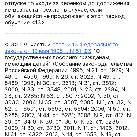
отпуске по уходу за ребенком до достижения
им возраста трех лет в случае, если
обучающийся не продолжает в этот период
обучение <13>.
--------------------------------
<13> См. часть 2
статьи 13 Федерального
закона от 19 мая 1995 г. N 81-ФЗ
"О
государственных пособиях гражданам,
имеющим детей" (Собрание законодательства
Российской Федерации, 1995, N 21, ст. 1929; N
48, ст. 4566; 1996, N 26, ст. 3028; N 49, ст.
5489; 1998, N 30, ст. 3613; N 31, ст. 3812;
2000, N 33, ст. 3348; 2001, N 23, ст. 2284; N
23, ст. 2285; N 53, ст. 5017; 2002, N 30, ст.
3033; 2004, N 35, ст. 3607; 2005, N 1, ст. 32; N
52, ст. 5591, ст. 5593, ст. 5594; 2006, N 50, ст.
5285; 2007, N 44, ст. 5281; 2008, N 9, ст. 817; N
29, ст. 3410; N 30, ст. 3616; N 52, ст. 6236;
2009, N 30, ст. 3739; 2011, N 11, ст. 1496; 2012,
N 31, ст. 4322; 2013, N 14, ст. 1653; N 19, ст.