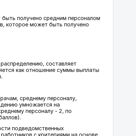
т быть получено средним персоналом
ов, которое может быть получено
 распределению, составляет
ляется как отношение суммы выплаты
.
рачам, среднему персоналу,
ждению умножается на
реднему персоналу - 2, по
баллов).
ости подведомственных
 работников с критериями на основе