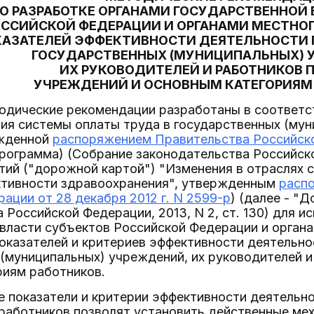
О РАЗРАБОТКЕ ОРГАНАМИ ГОСУДАРСТВЕННОЙ 
ССИЙСКОЙ ФЕДЕРАЦИИ И ОРГАНАМИ МЕСТНО
КАЗАТЕЛЕЙ ЭФФЕКТИВНОСТИ ДЕЯТЕЛЬНОСТИ
ГОСУДАРСТВЕННЫХ (МУНИЦИПАЛЬНЫХ) 
ИХ РУКОВОДИТЕЛЕЙ И РАБОТНИКОВ 
УЧРЕЖДЕНИЙ И ОСНОВНЫМ КАТЕГОРИЯМ
тодические рекомендации разработаны в соответс
я системы оплаты труда в государственных (муни
ржденной
распоряжением Правительства Российской
рограмма) (Собрание законодательства Российской
ий ("дорожной картой") "Изменения в отраслях 
тивности здравоохранения", утвержденным
расп
ации от 28 декабря 2012 г. N 2599-р
) (далее - "
 Российской Федерации, 2013, N 2, ст. 130) для и
власти субъектов Российской Федерации и орган
показателей и критериев эффективности деятельн
(муниципальных) учреждений, их руководителей и
риям работников.
 показатели и критерии эффективности деятельно
 работников позволят установить действенные ме