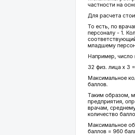
частности на осн
Для расчета стои
То есть, по врач
персоналу - 1. К
соответствующий 
младшему персона
Например, число
32 физ. лица x 3 
Максимальное кол
баллов.
Таким образом, 
предприятия, опр
врачам, среднем
количество баллов
Максимальное общ
баллов = 960 бал