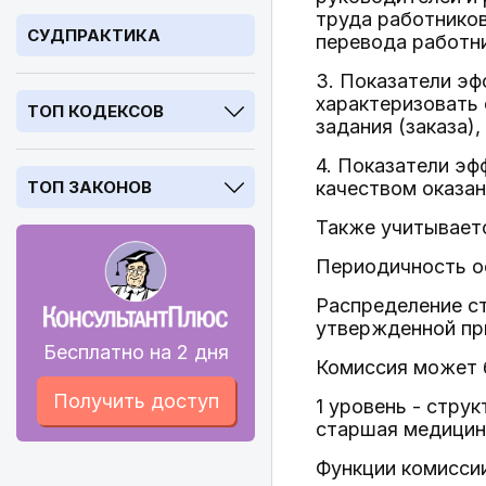
труда работников
СУДПРАКТИКА
перевода работни
3. Показатели эф
характеризовать 
ТОП КОДЕКСОВ
задания (заказа)
4. Показатели э
ТОП ЗАКОНОВ
качеством оказа
Также учитывает
Периодичность ос
Распределение с
утвержденной пр
Бесплатно на 2 дня
Комиссия может 
Получить доступ
1 уровень - стру
старшая медицин
Функции комисси