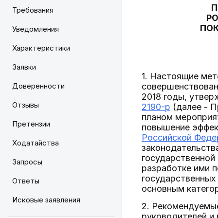
П
Требования
РО
ПО
Уведомления
Характеристики
Заявки
1. Настоящие ме
Доверенности
совершенствовани
2018 годы, утве
Отзывы
2190-р
(далее - П
планом мероприят
Претензии
повышение эффек
Российской Федер
Ходатайства
законодательства
государственной 
Запросы
разработке ими 
государственных 
Ответы
основным катего
Исковые заявления
2. Рекомендуемые
руководителей и