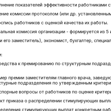
лнение показателей эффективности работниками 
ение комиссии протоколом (или др. установленны
оспись работников с оценкой качества их работы.
ральная комиссия организации - формируется из 5 
и его заместитель), экономист, бухгалтер, специ
и:
средства к премированию по структурным подраз
мер премии заместителям главного врача, заведу
ктурные подразделения по утвержденным критери
спорные вопросы от работников по оценке критер
кт приказа о распределении стимулирующих выпла
еделения стимулирующих выплат конкретным рабо