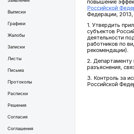
Заявления
повышение эффек
Российской Федер
Выписки
Федерации, 2013, 
Графики
1. Утвердить при
субъектов Росси
Жалобы
деятельности по
работников по в
Записки
рекомендации).
Листы
2. Департаменту 
разъяснения, св
Письма
3. Контроль за и
Протоколы
Российской Федер
Расписки
Решения
Согласия
Соглашения