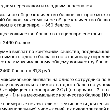
редним персоналом и младшим персоналом:
мальное общее количество баллов, которое може
1140 баллов, максимальное общее количество балл
ом в стационаре, - 360 баллов.
щее количество баллов в стационаре составит:
 = 2460 баллов
сумма выплат по критериям качества, подлежащая
стоимость одного балла по по стационару опреде
ества к максимальному общему количеству баллов
 2460 баллов = 81,3 руб.
максимальной выплаты на одного сотрудника по в
алу полученная стоимость одного балла по учре
коэффициент пропорции 3/2/1 (по врачам - 3, по с
лу - 1) и на максимальное количество баллов (10 
е примерные показатели эффективности деятельн
(муниципальных) учреждений, их руководителей и