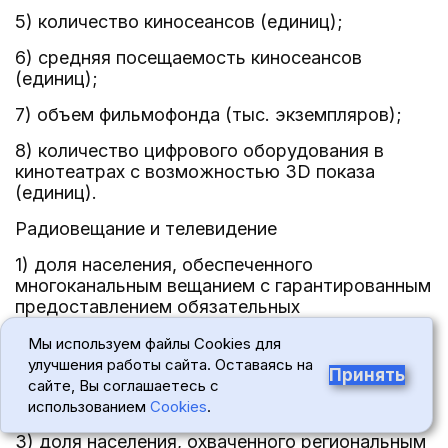
5) количество киносеансов (единиц);
6) средняя посещаемость киносеансов
(единиц);
7) объем фильмофонда (тыс. экземпляров);
8) количество цифрового оборудования в
кинотеатрах с возможностью 3D показа
(единиц).
Радиовещание и телевидение
1) доля населения, обеспеченного
многоканальным вещанием с гарантированным
предоставлением обязательных
телерадиоканалов заданного качества, по
Мы используем файлы Cookies для
сравнению с предыдущим годом (процентов);
улучшения работы сайта. Оставаясь на
Принять
2) количество телеканалов свободного
сайте, Вы соглашаетесь с
доступа (единиц);
использованием
Cookies
.
3) доля населения, охваченного региональным