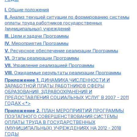
I.
Общие положения
II.
Анализ текущей ситуации по формированию системы
оплаты труда работников государственных
(муниципальных) учреждений
III.
Цели и задачи Программы
IV.
Мероприятия Программы
V.
Ресурсное обеспечение реализации Программы
VI.
Этапы реализации Программы
VII.
Управление реализацией Программы
VIII.
Ожидаемые результаты реализации Программы
Приложение 1.
ДИНАМИКА ЧИСЛЕННОСТИ И
ЗАРАБОТНОЙ ПЛАТЫ РАБОТНИКОВ СФЕРЫ
ОБРАЗОВАНИЯ, ЗДРАВООХРАНЕНИЯ И
ПРЕДОСТАВЛЕНИЯ СОЦИАЛЬНЫХ УСЛУГ В 2007 - 2011
ГОДАХ <*>
Приложение 2.
ПЛАН МЕРОПРИЯТИЙ ПРОГРАММЫ
ПОЭТАПНОГО СОВЕРШЕНСТВОВАНИЯ СИСТЕМЫ
ОПЛАТЫ ТРУДА В ГОСУДАРСТВЕННЫХ
(МУНИЦИПАЛЬНЫХ) УЧРЕЖДЕНИЯХ НА 2012 - 2018
ГОДЫ