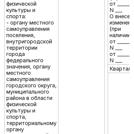
физической
от _______
культуры и
N ___
спорта:
О внесен
- органу местного
изменени
самоуправления
(при
поселения,
наличии)
внутригородской
от _______
территории
N ___
города
от _______
федерального
N ___
значения, органу
Квартал
местного
самоуправления
городского округа,
муниципального
района в области
физической
культуры и
спорта,
территориальному
органу