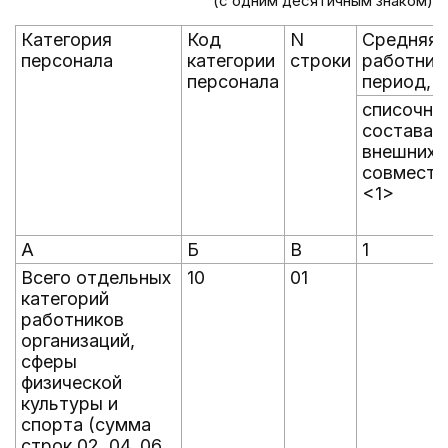
(с одним десятичным знаком)
Категория
Код
N
Средняя 
персонала
категории
строки
работник
персонала
период, 
списочно
состава (
внешних
совмести
<1>
А
Б
В
1
Всего отдельных
10
01
категорий
работников
организаций,
сферы
физической
культуры и
спорта (сумма
строк 02, 04, 06,