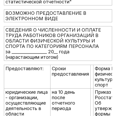
статистической отчетности"
ВОЗМОЖНО ПРЕДОСТАВЛЕНИЕ В
ЭЛЕКТРОННОМ ВИДЕ
СВЕДЕНИЯ О ЧИСЛЕННОСТИ И ОПЛАТЕ
ТРУДА РАБОТНИКОВ ОРГАНИЗАЦИЙ В
ОБЛАСТИ ФИЗИЧЕСКОЙ КУЛЬТУРЫ И
СПОРТА ПО КАТЕГОРИЯМ ПЕРСОНАЛА
за _________________ 20__ года
(нарастающим итогом)
Предоставляют:
Сроки
Форма N
предоставления
физическ
культура
спорт
юридические лица
на 10 день
Приказ
- организации,
после
Росстата
осуществляющие
отчетного
Об
деятельность в
периода
утвержд
области
формы