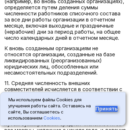
(например, во вновь созданных организациях),
определяется путем деления суммы
численности работников списочного состава
за все дни работы организации в отчетном
месяце, включая выходные и праздничные
(нерабочие) дни за период работы, на общее
число календарных дней в отчетном месяце.
К вновь созданным организациям не
относятся организации, созданные на базе
ликвидированных (реорганизованных)
юридических лиц, обособленных или
несамостоятельных подразделений.
11. Средняя численность внешних
совместителей исчисляется в соответствии с
порядком определения средней численности
Мы используем файлы Cookies для
лиц, работавших неполное рабочее время.
улучшения работы сайта. Оставаясь на
Принять
Средняя численность внешних совместителей
сайте, Вы соглашаетесь с
за период с начала года и за год определяется
использованием
Cookies
.
путем суммирования средней численности за