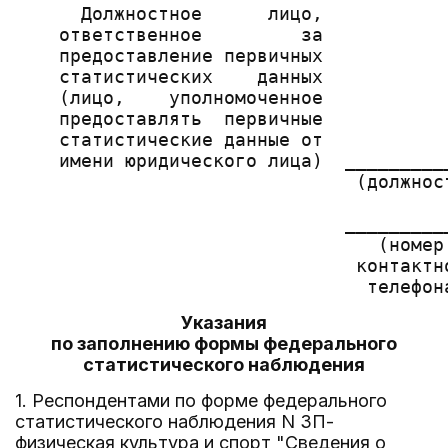
      Должностное      лицо,

    ответственное         за

    предоставление первичных

    статистических    данных

    (лицо,    уполномоченное

    предоставлять  первичные

    статистические данные от

    имени юридического лица)  _________
                               (должнос
                              _________
                                 (номер
                               контактн
Указания
по заполнению формы федерального
статистического наблюдения
1. Респондентами по форме федерального
статистического наблюдения N ЗП-
физическая культура и спорт "Сведения о