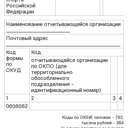
Российской
Федерации
Наименование отчитывающейся организации
____________________________
Почтовый адрес
__________________________________________________
Код
Код
формы
отчитывающейся организации
по
по ОКПО (для
ОКУД
территориально
обособленного
подразделения -
идентификационный номер)
1
2
3
4
0606062
Коды по ОКЕИ: человек - 792;
тысяча рублей - 384