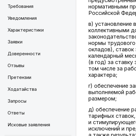
предусмотренны
Требования
нормативными пр
Российской Федер
Уведомления
в) установление 
Характеристики
коллективными д
законодательств
Заявки
нормы трудового
окладов), ставок
Доверенности
календарный меся
(в год) за ставк
Отзывы
том числе за раб
характера;
Претензии
г) обеспечение з
Ходатайства
выполняемой рабо
размером;
Запросы
д) обеспечение р
Ответы
тарифных ставок,
и стимулирующего
Исковые заявления
исключений и пре
а также результ