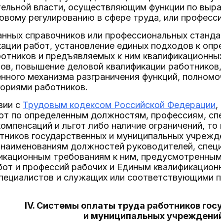
тельной власти, осуществляющим функции по выра
овому регулированию в сфере труда, или професс
анных справочников или профессиональных станда
кации работ, установление единых подходов к оп
отников и предъявляемых к ним квалификационны
ов, повышение деловой квалификации работников,
нного механизма разграничения функций, полном
гориями работников.
вии с
Трудовым кодексом Российской Федерации
,
от по определенным должностям, профессиям, сп
омпенсаций и льгот либо наличие ограничений, т
тников государственных и муниципальных учрежд
 наименованиям должностей руководителей, спец
фикационным требованиям к ним, предусмотренны
бот и профессий рабочих и Единым квалификацио
специалистов и служащих или соответствующими 
IV. Системы оплаты труда работников го
и муниципальных учреждени