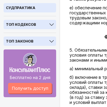
е) обеспечение 
СУДПРАКТИКА
государственных 
трудовым законо
содержащими нор
ТОП КОДЕКСОВ
ф
ТОП ЗАКОНОВ
5. Обязательным
условия оплаты 
законами и иным
а) минимальный 
б) включение в т
Бесплатно на 2 дня
условий оплаты т
оклада), ставки 
Получить доступ
обязанностей за 
(в год) за ставк
и условий выплат