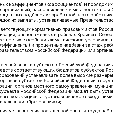
ных коэффициентов (коэффициентов) и порядок их
 организаций, расположенных в местностях с осо
оцентных надбавок к заработной плате работнико
рядок их выплаты, устанавливаемые Правительств
тветствующих нормативных правовых актов Россий
изаций, расположенных в районах Крайнего Севера
местностях с особыми климатическими условиями,
эффициенты) и процентные надбавки за стаж рабо
равительством Российской Федерации или органа
твенной власти субъектов Российской Федерации 
средств соответствующих бюджетов субъектов Ро
бразований устанавливать более высокие размер
 органов субъектов Российской Федерации, госуд
рации, органов местного самоуправления, муниц
субъекта Российской Федерации может быть уста
ного коэффициента, устанавливаемого входящими 
ипальными образованиями;
овия установления повышенной оплаты труда работ