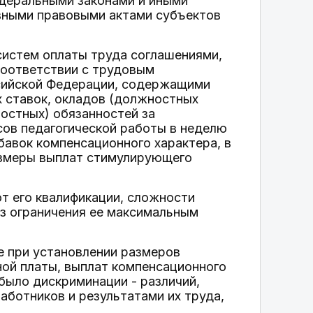
едеральными законами и иными
вными правовыми актами субъектов
систем оплаты труда соглашениями,
соответствии с трудовым
сийской Федерации, содержащими
 ставок, окладов (должностных
ностных) обязанностей за
сов педагогической работы в неделю
дбавок компенсационного характера, в
размеры выплат стимулирующего
от его квалификации, сложности
ез ограничения ее максимальным
ле при установлении размеров
ной платы, выплат компенсационного
было дискриминации - различий,
аботников и результатами их труда,