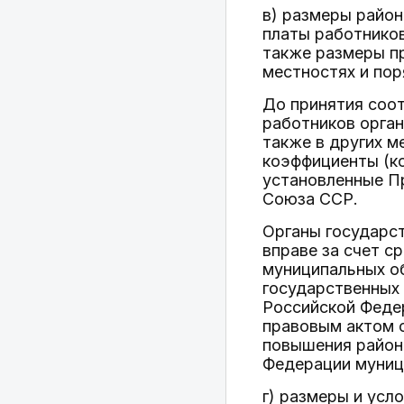
в) размеры район
платы работников
также размеры пр
местностях и по
До принятия соо
работников орган
также в других 
коэффициенты (ко
установленные П
Союза ССР.
Органы государс
вправе за счет 
муниципальных о
государственных
Российской Феде
правовым актом 
повышения район
Федерации муниц
г) размеры и усл