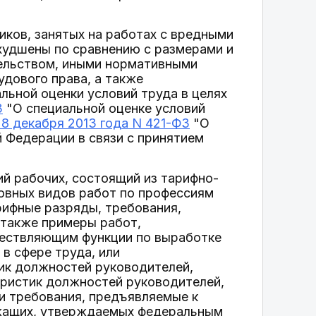
ков, занятых на работах с вредными
ухудшены по сравнению с размерами и
тельством, иными нормативными
дового права, а также
льной оценки условий труда в целях
З
"О специальной оценке условий
8 декабря 2013 года N 421-ФЗ
"О
 Федерации в связи с принятием
й рабочих, состоящий из тарифно-
овных видов работ по профессиям
рифные разряды, требования,
 также примеры работ,
ществляющим функции по выработке
в сфере труда, или
ик должностей руководителей,
еристик должностей руководителей,
и требования, предъявляемые к
ужащих, утверждаемых федеральным