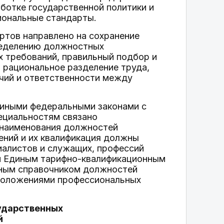
ботке государственной политики и
иональные стандарты.
ртов направлено на сохранение
ределению должностных
х требований, правильный подбор и
 рациональное разделение труда,
очий и ответственности между
 иными федеральными законами с
ециальностям связано
о наименования должностей
ений и их квалификация должны
иалистов и служащих, профессий
м Единым тарифно-квалификационным
нным справочником должностей
положениями профессиональных
сударственных
й