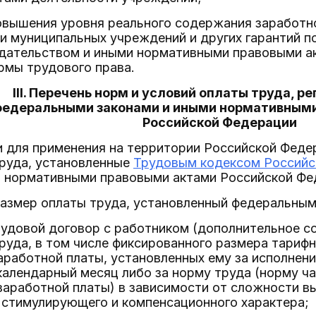
повышения уровня реального содержания заработн
и муниципальных учреждений и других гарантий п
дательством и иными нормативными правовыми а
мы трудового права.
III. Перечень норм и условий оплаты труда, 
едеральными законами и иными нормативным
Российской Федерации
и для применения на территории Российской Фед
труда, установленные
Трудовым кодексом Российс
и нормативными правовыми актами Российской Фе
размер оплаты труда, установленный федеральным
рудовой договор с работником (дополнительное с
руда, в том числе фиксированного размера тарифн
заработной платы, установленных ему за исполнен
календарный месяц либо за норму труда (норму ч
у заработной платы) в зависимости от сложности 
 стимулирующего и компенсационного характера;