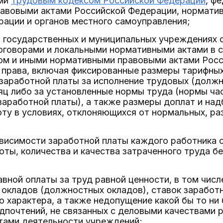
ми
Трудовым кодексом Российской Федерации
, ф
авовыми актами Российской Федерации, нормати
ации и органов местного самоуправления;
в государственных и муниципальных учреждениях 
оговорами и локальными нормативными актами в 
ом и иными нормативными правовыми актами Рос
 права, включая фиксированные размеры тарифных
 заработной платы за исполнение трудовых (долж
ц либо за установленные нормы труда (нормы ча
у заработной платы), а также размеры доплат и на
оту в условиях, отклоняющихся от нормальных, 
ависимости заработной платы каждого работника 
ты, количества и качества затраченного труда б
авной оплаты за труд равной ценности, в том чис
 окладов (должностных окладов), ставок заработ
 характера, а также недопущение какой бы то ни 
дпочтений, не связанных с деловыми качествами р
атами деятельности учреждений;