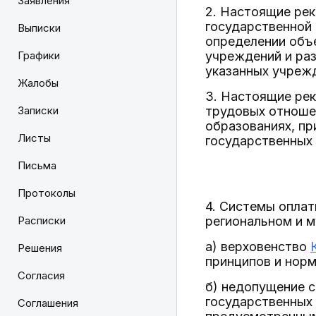
Заявления
2. Настоящие ре
государственной 
Выписки
определении объ
Графики
учреждений и раз
указанных учреж
Жалобы
3. Настоящие ре
Записки
трудовых отноше
образованиях, пр
Листы
государственных 
Письма
Протоколы
4. Системы опла
Расписки
региональном и 
а) верховенство
Решения
принципов и нор
Согласия
б) недопущение с
государственных 
Соглашения