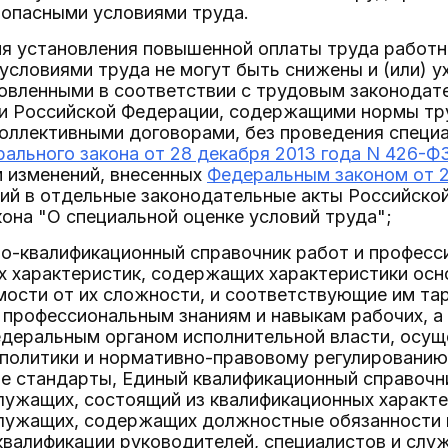
 опасными условиями труда.
я установления повышенной оплаты труда работни
 условиями труда не могут быть снижены и (или) 
новленными в соответствии с трудовым законода
и Российской Федерации, содержащими нормы тру
оллективными договорами, без проведения специа
ального закона от 28 декабря 2013 года N 426-Ф
м изменений, внесенных
Федеральным законом от 2
ий в отдельные законодательные акты Российской
она "О специальной оценке условий труда";
о-квалификационный справочник работ и професси
х характеристик, содержащих характеристики осн
мости от их сложности, и соответствующие им та
 профессиональным знаниям и навыкам рабочих, а
деральным органом исполнительной власти, осу
политики и нормативно-правовому регулированию 
е стандарты, Единый квалификационный справочн
служащих, состоящий из квалификационных характ
служащих, содержащих должностные обязанности 
 квалификации руководителей, специалистов и сл