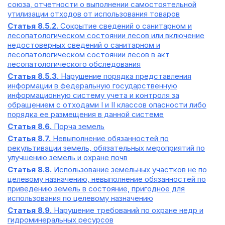
союза, отчетности о выполнении самостоятельной
утилизации отходов от использования товаров
Статья 8.5.2.
Сокрытие сведений о санитарном и
лесопатологическом состоянии лесов или включение
недостоверных сведений о санитарном и
лесопатологическом состоянии лесов в акт
лесопатологического обследования
Статья 8.5.3.
Нарушение порядка представления
информации в федеральную государственную
информационную систему учета и контроля за
обращением с отходами I и II классов опасности либо
порядка ее размещения в данной системе
Статья 8.6.
Порча земель
Статья 8.7.
Невыполнение обязанностей по
рекультивации земель, обязательных мероприятий по
улучшению земель и охране почв
Статья 8.8.
Использование земельных участков не по
целевому назначению, невыполнение обязанностей по
приведению земель в состояние, пригодное для
использования по целевому назначению
Статья 8.9.
Нарушение требований по охране недр и
гидроминеральных ресурсов