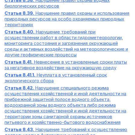
Статья 8.38.
Нарушение правил охраны водных
биологических ресурсов
Статья 8.39.
Нарушение правил охраны и использования
природных ресурсов на особо охраняемых природных
территориях
Статья 8.40.
Нарушение требований при
осуществлении работ в области гидрометеорологии,
мониторинга состояния и загрязнения окружающей
среды и активных воздействий на метеорологические и
другие геофизические процессы
Статья 8.41.
Невнесение в установленные сроки платы
за негативное воздействие на окружающую среду
Статья 8.41.1.
Неуплата в установленный срок
экологического сбора
Статья 8.42.
Нарушение специального режима
осуществления хозяйственной и иной деятельности на
прибрежной защитной полосе водного объекта,
водоохранной зоны водного объекта либо режима
осуществления хозяйственной и иной деятельности на
территории зоны санитарной охраны источников
питьевого и хозяйственно-бытового водоснабжения
Статья 8.43.
Нарушение требований к осуществлению