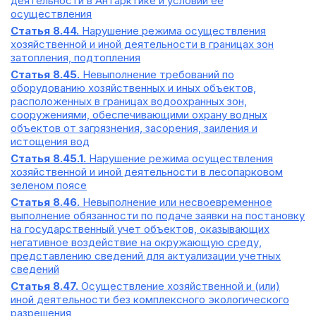
деятельности в Антарктике и условий ее
осуществления
Статья 8.44.
Нарушение режима осуществления
хозяйственной и иной деятельности в границах зон
затопления, подтопления
Статья 8.45.
Невыполнение требований по
оборудованию хозяйственных и иных объектов,
расположенных в границах водоохранных зон,
сооружениями, обеспечивающими охрану водных
объектов от загрязнения, засорения, заиления и
истощения вод
Статья 8.45.1.
Нарушение режима осуществления
хозяйственной и иной деятельности в лесопарковом
зеленом поясе
Статья 8.46.
Невыполнение или несвоевременное
выполнение обязанности по подаче заявки на постановку
на государственный учет объектов, оказывающих
негативное воздействие на окружающую среду,
представлению сведений для актуализации учетных
сведений
Статья 8.47.
Осуществление хозяйственной и (или)
иной деятельности без комплексного экологического
разрешения