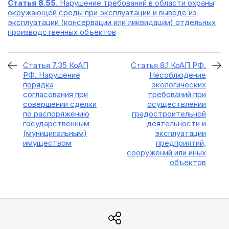
Статья 8.55.
Нарушение требований в области охраны
окружающей среды при эксплуатации и выводе из
эксплуатации (консервации или ликвидации) отдельных
производственных объектов
Статья 7.35 КоАП
Статья 8.1 КоАП РФ.
РФ. Нарушение
Несоблюдение
порядка
экологических
согласования при
требований при
совершении сделки
осуществлении
по распоряжению
градостроительной
государственным
деятельности и
(муниципальным)
эксплуатации
имуществом
предприятий,
сооружений или иных
объектов