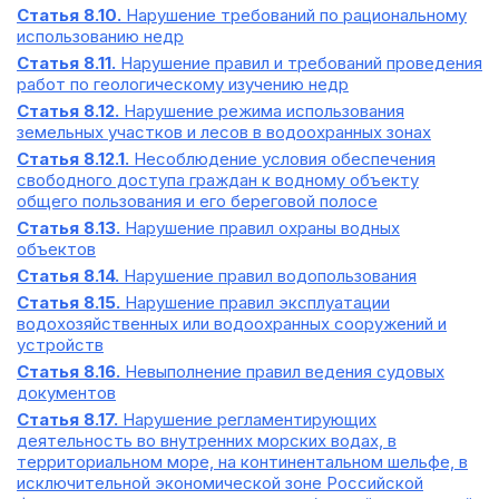
Статья 8.10.
Нарушение требований по рациональному
использованию недр
Статья 8.11.
Нарушение правил и требований проведения
работ по геологическому изучению недр
Статья 8.12.
Нарушение режима использования
земельных участков и лесов в водоохранных зонах
Статья 8.12.1.
Несоблюдение условия обеспечения
свободного доступа граждан к водному объекту
общего пользования и его береговой полосе
Статья 8.13.
Нарушение правил охраны водных
объектов
Статья 8.14.
Нарушение правил водопользования
Статья 8.15.
Нарушение правил эксплуатации
водохозяйственных или водоохранных сооружений и
устройств
Статья 8.16.
Невыполнение правил ведения судовых
документов
Статья 8.17.
Нарушение регламентирующих
деятельность во внутренних морских водах, в
территориальном море, на континентальном шельфе, в
исключительной экономической зоне Российской