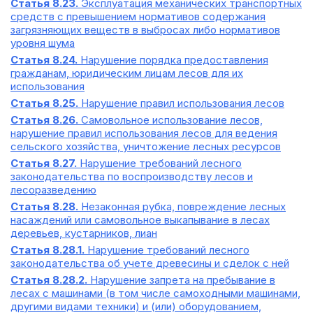
Статья 8.23.
Эксплуатация механических транспортных
средств с превышением нормативов содержания
загрязняющих веществ в выбросах либо нормативов
уровня шума
Статья 8.24.
Нарушение порядка предоставления
гражданам, юридическим лицам лесов для их
использования
Статья 8.25.
Нарушение правил использования лесов
Статья 8.26.
Самовольное использование лесов,
нарушение правил использования лесов для ведения
сельского хозяйства, уничтожение лесных ресурсов
Статья 8.27.
Нарушение требований лесного
законодательства по воспроизводству лесов и
лесоразведению
Статья 8.28.
Незаконная рубка, повреждение лесных
насаждений или самовольное выкапывание в лесах
деревьев, кустарников, лиан
Статья 8.28.1.
Нарушение требований лесного
законодательства об учете древесины и сделок с ней
Статья 8.28.2.
Нарушение запрета на пребывание в
лесах с машинами (в том числе самоходными машинами,
другими видами техники) и (или) оборудованием,