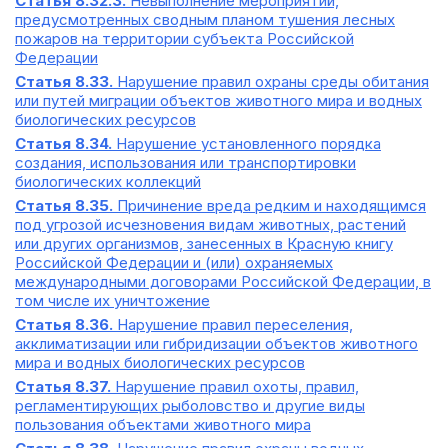
Статья 8.32.3.
Невыполнение мероприятий,
предусмотренных сводным планом тушения лесных
пожаров на территории субъекта Российской
Федерации
Статья 8.33.
Нарушение правил охраны среды обитания
или путей миграции объектов животного мира и водных
биологических ресурсов
Статья 8.34.
Нарушение установленного порядка
создания, использования или транспортировки
биологических коллекций
Статья 8.35.
Причинение вреда редким и находящимся
под угрозой исчезновения видам животных, растений
или других организмов, занесенных в Красную книгу
Российской Федерации и (или) охраняемых
международными договорами Российской Федерации, в
том числе их уничтожение
Статья 8.36.
Нарушение правил переселения,
акклиматизации или гибридизации объектов животного
мира и водных биологических ресурсов
Статья 8.37.
Нарушение правил охоты, правил,
регламентирующих рыболовство и другие виды
пользования объектами животного мира