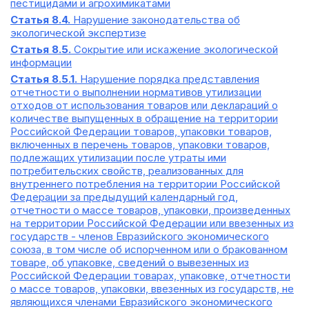
пестицидами и агрохимикатами
Статья 8.4.
Нарушение законодательства об
экологической экспертизе
Статья 8.5.
Сокрытие или искажение экологической
информации
Статья 8.5.1.
Нарушение порядка представления
отчетности о выполнении нормативов утилизации
отходов от использования товаров или деклараций о
количестве выпущенных в обращение на территории
Российской Федерации товаров, упаковки товаров,
включенных в перечень товаров, упаковки товаров,
подлежащих утилизации после утраты ими
потребительских свойств, реализованных для
внутреннего потребления на территории Российской
Федерации за предыдущий календарный год,
отчетности о массе товаров, упаковки, произведенных
на территории Российской Федерации или ввезенных из
государств - членов Евразийского экономического
союза, в том числе об испорченном или о бракованном
товаре, об упаковке, сведений о вывезенных из
Российской Федерации товарах, упаковке, отчетности
о массе товаров, упаковки, ввезенных из государств, не
являющихся членами Евразийского экономического