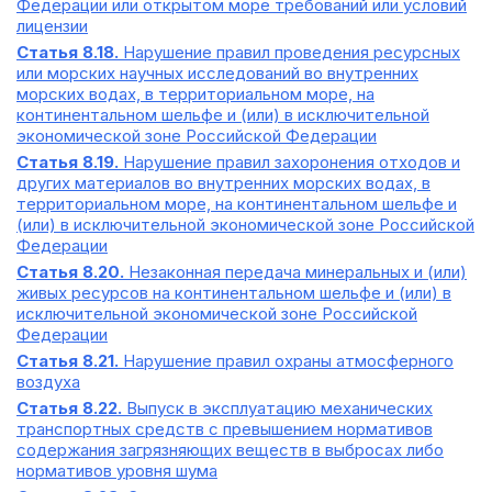
Федерации или открытом море требований или условий
лицензии
Статья 8.18.
Нарушение правил проведения ресурсных
или морских научных исследований во внутренних
морских водах, в территориальном море, на
континентальном шельфе и (или) в исключительной
экономической зоне Российской Федерации
Статья 8.19.
Нарушение правил захоронения отходов и
других материалов во внутренних морских водах, в
территориальном море, на континентальном шельфе и
(или) в исключительной экономической зоне Российской
Федерации
Статья 8.20.
Незаконная передача минеральных и (или)
живых ресурсов на континентальном шельфе и (или) в
исключительной экономической зоне Российской
Федерации
Статья 8.21.
Нарушение правил охраны атмосферного
воздуха
Статья 8.22.
Выпуск в эксплуатацию механических
транспортных средств с превышением нормативов
содержания загрязняющих веществ в выбросах либо
нормативов уровня шума