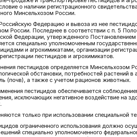
пле-продаже и транспортировке пестицидов и аг
ловие о наличии регистрационного свидетельства
нного Минсельхозом России.
Российскую Федерацию и вывоза из нее пестицидо
ом России. Последнее в соответствии с п. 5 Пол
йской Федерации, утвержденного Постановлением
вляется специально уполномоченным государствен
ицидами и агрохимикатами, организации регистра
регистрации пестицидов и агрохимикатов.
енения пестицидов определяется Минсельхозом Ро
логической обстановки, потребностей растений в 
ь (почв), а также с учетом рационов животных.
именения пестицидов обеспечивается соблюдение
нения, исключающих негативное воздействие на 
.
яются только при использовании специальной те
ицидов ограниченного использования должно осущ
решений специально уполномоченного федеральног