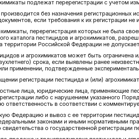
химикаты подлежат перерегистрации с учетом изм
производится без назначения регистрационных ис
окументов, если требования к их регистрации не 
охимикаты, перерегистрация которых не была сво
ого каталога пестицидов и агрохимикатов, разре
на территории Российской Федерации не допускает
ицидов и агрохимикатов может быть ограничена и
вухлетнего) срока, если выявлены ранее неизвест
 или применении, подтвержденные экспериментал
щении регистрации пестицида и (или) агрохимика
остные лица, юридические лица, применяющие пес
регистрации либо с нарушением указанного Поряд
ю ответственность в соответствии с комментируе
скую Федерацию и вывоз с ее территории пестици
едеральными законами и иными нормативными пра
 свидетельства о государственной регистрации п