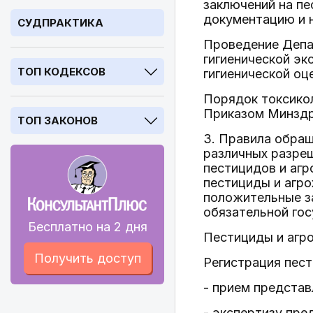
заключений на пе
документацию и н
СУДПРАКТИКА
Проведение Депа
гигиенической эк
ТОП КОДЕКСОВ
гигиенической оц
Порядок токсико
Приказом Минздр
ТОП ЗАКОНОВ
3. Правила обра
различных разреш
пестицидов и агр
пестициды и агр
положительные з
обязательной гос
Бесплатно на 2 дня
Пестициды и агро
Получить доступ
Регистрация пест
- прием представ
- экспертизу пре