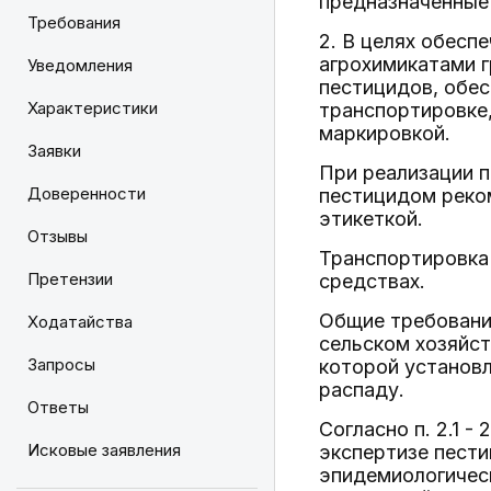
предназначенные 
Требования
2. В целях обесп
агрохимикатами г
Уведомления
пестицидов, обес
Характеристики
транспортировке,
маркировкой.
Заявки
При реализации 
Доверенности
пестицидом реком
этикеткой.
Отзывы
Транспортировка
Претензии
средствах.
Общие требовани
Ходатайства
сельском хозяйст
Запросы
которой установл
распаду.
Ответы
Согласно п. 2.1 -
Исковые заявления
экспертизе пести
эпидемиологичес