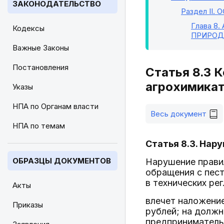
ЗАКОНОДАТЕЛЬСТВО
Раздел II
. 
Глава 8
.
Кодексы
ПРИРОД
Важные Законы
Постановления
Статья 8.3 
агрохимика
Указы
НПА по Органам власти
Весь документ
НПА по темам
Статья 8.3. Нар
ОБРАЗЦЫ ДОКУМЕНТОВ
Нарушение правил
обращения с пест
в технических ре
Акты
влечет наложение
Приказы
рублей; на должн
предпринимательс