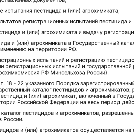
е испытания пестицида и (или) агрохимиката;
ультатов регистрационных испытаний пестицида и 
стицида и (или) агрохимиката и выдачу регистрац
цида и (или) агрохимиката в Государственный ката
рименению на территории РФ.
истрационных испытаний и регистрацию пестицидо
и регистрационных испытаний и государственной 
Госхимкомиссия РФ Минсельхоза России).
 п. 18 - 22 указанного Порядка зарегистрированны
арственный каталог пестицидов и агрохимикатов,
естицид и (или) агрохимикат, включенный в Госуд
тории Российской Федерации на весь период дейс
каталог пестицидов и агрохимикатов, разрешенны
з России.
ицидов и (или) агрохимикатов осуществляется на с