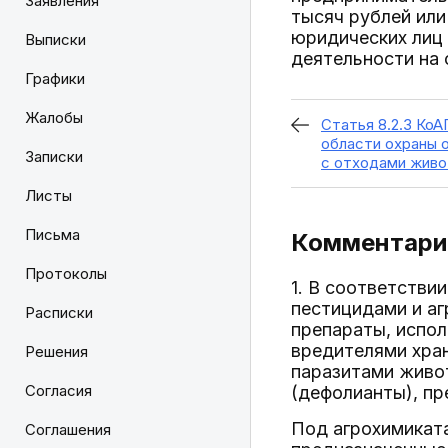
Заявления
тысяч рублей или
юридических лиц 
Выписки
деятельности на 
Графики
Жалобы
Статья 8.2.3 Ко
области охраны 
Записки
с отходами жив
Листы
Письма
Комментарий
Протоколы
1. В соответстви
пестицидами и а
Расписки
препараты, испол
вредителями хра
Решения
паразитами живот
Согласия
(дефолианты), пр
Под агрохимикат
Соглашения