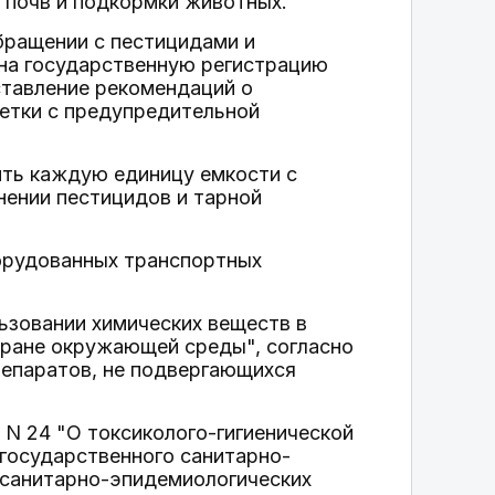
 почв и подкормки животных.
бращении с пестицидами и
 на государственную регистрацию
ставление рекомендаций о
кетки с предупредительной
ить каждую единицу емкости с
нении пестицидов и тарной
орудованных транспортных
ьзовании химических веществ в
хране окружающей среды", согласно
репаратов, не подвергающихся
. N 24 "О токсиколого-гигиенической
государственного санитарно-
 санитарно-эпидемиологических