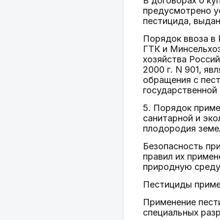
В договорах о ку
предусмотрено ус
пестицида, выда
Порядок ввоза в 
ГТК и Минсельхоз
хозяйства Росси
2000 г. N 901, я
обращения с пест
государственной 
5. Порядок прим
санитарной и эко
плодородия земел
Безопасность пр
правил их приме
природную среду
Пестициды примен
Применение пест
специальных раз