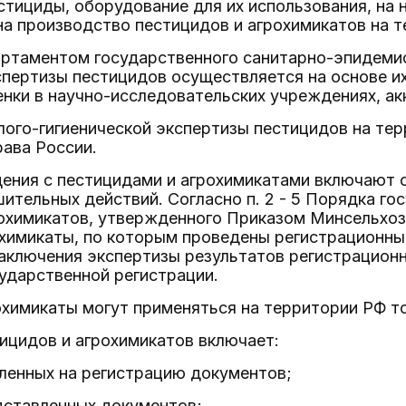
стициды, оборудование для их использования, на
а производство пестицидов и агрохимикатов на т
ртаментом государственного санитарно-эпидемио
спертизы пестицидов осуществляется на основе и
енки в научно-исследовательских учреждениях, а
лого-гигиенической экспертизы пестицидов на те
ава России.
щения с пестицидами и агрохимикатами включают
ительных действий. Согласно п. 2 - 5 Порядка го
охимикатов, утвержденного Приказом Минсельхоза 
охимикаты, по которым проведены регистрационны
аключения экспертизы результатов регистрацион
ударственной регистрации.
химикаты могут применяться на территории РФ то
ицидов и агрохимикатов включает:
ленных на регистрацию документов;
дставленных документов;