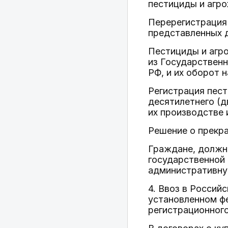
пестициды и агро
Перерегистрация 
представленных д
Пестициды и агр
из Государственн
РФ, и их оборот 
Регистрация пест
десятилетнего (д
их производстве
Решение о прекра
Граждане, должн
государственной 
административну
4. Ввоз в Россий
установленном ф
регистрационного