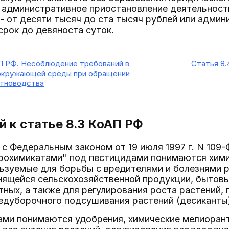
 административное приостановление деятельности
- от десяти тысяч до ста тысяч рублей или адми
срок до девяноста суток.
АП РФ. Несоблюдение требований в
Статья 8.
окружающей среды при обращении
отноводства
 к статье 8.3
КоАП РФ
и с Федеральным законом от 19 июля 1997 г. N 10
грохимикатами" под пестицидами понимаются хими
ьзуемые для борьбы с вредителями и болезнями р
нящейся сельскохозяйственной продукции, бытов
ных, а также для регулирования роста растений,
едуборочного подсушивания растений (десиканты
ами понимаются удобрения, химические мелиорант