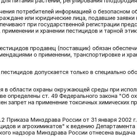
для питания растений, регулирования плодородия
ечения потребителей информацией о безопасном о
раждане или юридические лица, подавшие заявки
печивают при государственной регистрации пред
 применении и хранении пестицидов и тарной эти
пестицидов продавец (поставщик) обязан обеспеч
ендациями о применении, транспортировке и хра
 пестицидов допускается только в специально об
я в области охраны окружающей среды при испол
ве определены ст. 49 Федерального закона "Об о
ен запрет на применение токсичных химических п
 2.2 Приказа Минздрава России от 31 января 2002 г
цидов и агрохимикатов" к ведению Департамента 
кого надзора Минздрава России отнесена выдача