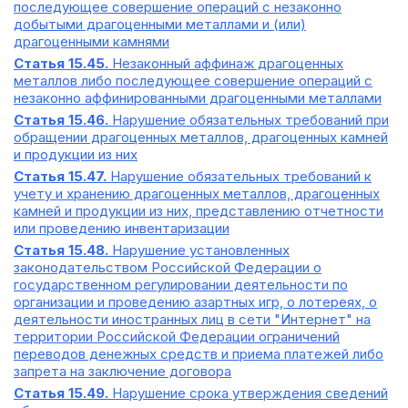
последующее совершение операций с незаконно
добытыми драгоценными металлами и (или)
драгоценными камнями
Статья 15.45.
Незаконный аффинаж драгоценных
металлов либо последующее совершение операций с
незаконно аффинированными драгоценными металлами
Статья 15.46.
Нарушение обязательных требований при
обращении драгоценных металлов, драгоценных камней
и продукции из них
Статья 15.47.
Нарушение обязательных требований к
учету и хранению драгоценных металлов, драгоценных
камней и продукции из них, представлению отчетности
или проведению инвентаризации
Статья 15.48.
Нарушение установленных
законодательством Российской Федерации о
государственном регулировании деятельности по
организации и проведению азартных игр, о лотереях, о
деятельности иностранных лиц в сети "Интернет" на
территории Российской Федерации ограничений
переводов денежных средств и приема платежей либо
запрета на заключение договора
Статья 15.49.
Нарушение срока утверждения сведений