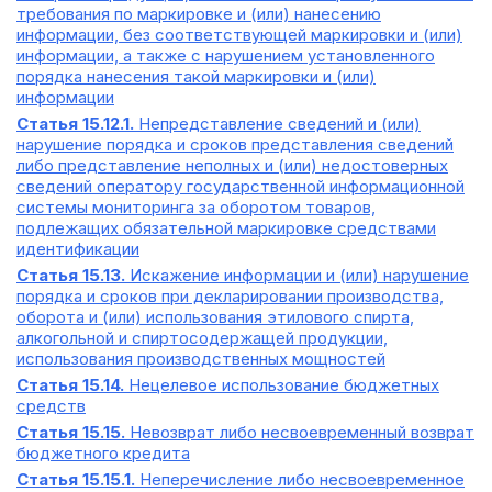
требования по маркировке и (или) нанесению
информации, без соответствующей маркировки и (или)
информации, а также с нарушением установленного
порядка нанесения такой маркировки и (или)
информации
Статья 15.12.1.
Непредставление сведений и (или)
нарушение порядка и сроков представления сведений
либо представление неполных и (или) недостоверных
сведений оператору государственной информационной
системы мониторинга за оборотом товаров,
подлежащих обязательной маркировке средствами
идентификации
Статья 15.13.
Искажение информации и (или) нарушение
порядка и сроков при декларировании производства,
оборота и (или) использования этилового спирта,
алкогольной и спиртосодержащей продукции,
использования производственных мощностей
Статья 15.14.
Нецелевое использование бюджетных
средств
Статья 15.15.
Невозврат либо несвоевременный возврат
бюджетного кредита
Статья 15.15.1.
Неперечисление либо несвоевременное