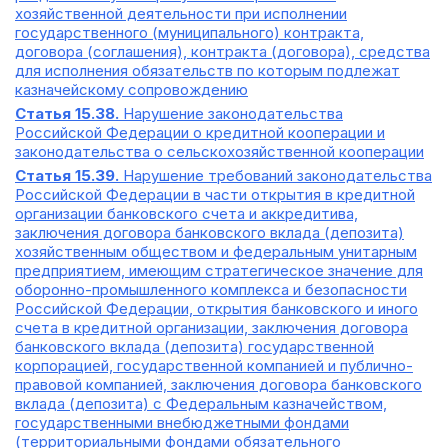
хозяйственной деятельности при исполнении
государственного (муниципального) контракта,
договора (соглашения), контракта (договора), средства
для исполнения обязательств по которым подлежат
казначейскому сопровождению
Статья 15.38.
Нарушение законодательства
Российской Федерации о кредитной кооперации и
законодательства о сельскохозяйственной кооперации
Статья 15.39.
Нарушение требований законодательства
Российской Федерации в части открытия в кредитной
организации банковского счета и аккредитива,
заключения договора банковского вклада (депозита)
хозяйственным обществом и федеральным унитарным
предприятием, имеющим стратегическое значение для
оборонно-промышленного комплекса и безопасности
Российской Федерации, открытия банковского и иного
счета в кредитной организации, заключения договора
банковского вклада (депозита) государственной
корпорацией, государственной компанией и публично-
правовой компанией, заключения договора банковского
вклада (депозита) с Федеральным казначейством,
государственными внебюджетными фондами
(территориальными фондами обязательного