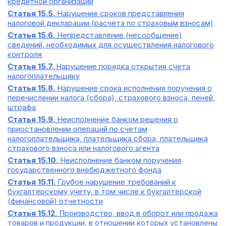
кредитной организации
Статья 15.5.
Нарушение сроков представления
налоговой декларации (расчета по страховым взносам)
Статья 15.6.
Непредставление (несообщение)
сведений, необходимых для осуществления налогового
контроля
Статья 15.7.
Нарушение порядка открытия счета
налогоплательщику
Статья 15.8.
Нарушение срока исполнения поручения о
перечислении налога (сбора), страхового взноса, пеней,
штрафа
Статья 15.9.
Неисполнение банком решения о
приостановлении операций по счетам
налогоплательщика, плательщика сбора, плательщика
страхового взноса или налогового агента
Статья 15.10.
Неисполнение банком поручения
государственного внебюджетного фонда
Статья 15.11.
Грубое нарушение требований к
бухгалтерскому учету, в том числе к бухгалтерской
(финансовой) отчетности
Статья 15.12.
Производство, ввод в оборот или продажа
товаров и продукции, в отношении которых установлены