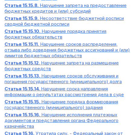
Статья 15.15.8.
Нарушение запрета на предоставление
бюджетных кредитов и (или) субсидий
Статья 15.15.9.
Несоответствие бюджетной росписи
сводной бюджетной росписи
Статья 15.15.10.
Нарушение порядка принятия
бюджетных обязательств
Статья 15.15.11.
Нарушение сроков распределения,
отзыва либо доведения бюджетных ассигнований и (или)
лимитов бюджетных обязательств
Статья 15.15.12.
Нарушение запрета на размещение
бюджетных средств
Статья 15.15.13.
Нарушение сроков обслуживания и
погашения государственного (муниципального) долга
Статья 15.15.14.
Нарушение срока направления
информации о результатах рассмотрения дела в суде
Статья 15.15.15.
Нарушение порядка формирования
государственного (муниципального) задания
Статья 15.15.16.
Нарушение исполнения платежных
документов и представления органа Федерального
казначейства
Статья 15.16.
Утратила силу. - Федеральный закон от