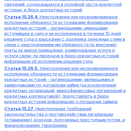
сведений, содержащихся в основной части кредитной
истории, в бюро кредитных историй
Статья 15.26.4.
Неисполнение или несвоевременное
исполнение обязанности источниками формирования
кредитных историй - организациями, имеющими
вступившее в силу и не исполненное в течение 10 дней
решение суда о взыскании с должника денежных сумм в
связи с неисполнением им обязанности по внесению
платы за жилое помещение, коммунальные услуги и
услуги связи, по передаче в бюро кредитных историй
информации об исполнении решения суда
Статья 15.26.5.
Неисполнение или несвоевременное
исполнение обязанности источниками формирования
кредитных историй - организациями, являющимися
заимодавцами по договорам займа (за исключением
кредитных организаций, микрофинансовых организаций и
кредитных кооперативов), представлять в бюро
кредитных историй информацию о погашении займов
Статья 15.27.
Неисполнение требований
законодательства о противодействии легализации
(отмыванию) доходов, полученных преступным путем, и
финансированию терроризма