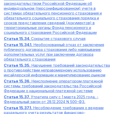
законодательством Российской Федерации об
индивидуальном (персонифицированном) учете в
системах обязательного пенсионного страхования и
обязательного социального страхования порядка и
сроков представления сведений (документов) в
территориальные органы Фонда пенсионного и
социального страхования Российской Федерации
Статья 15.34.
Сокрытие страхового случая
Статья 15.34.1.
Необоснованный отказ от заключения
публичного договора страхования либо навязывание
дополнительных услуг при заключении договора
обязательного страхования
Статья 15.35.
Нарушение требований законодательства
о противодействии неправомерному использованию
инсайдерской информации и манипулированию рынком
Статья 15.36.
Неисполнение оператором платежной
системы требований законодательства Российской
Федерации о национальной платежной системе
Статья 15.37.
Утратила силу с 1 марта 2025 года. -
Федеральный закон от 28.12.2024 N 500-ФЗ.
Статья 15.37.1.
Несоблюдение требования о ведении
раздельного учета результатов финансово-