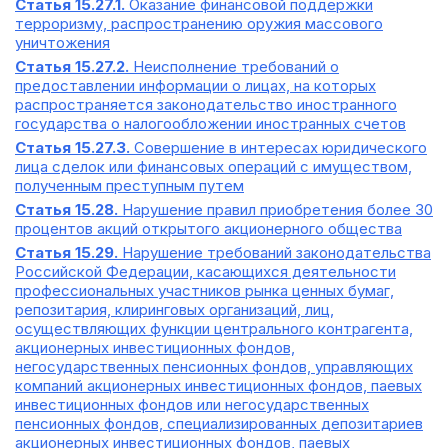
Статья 15.27.1.
Оказание финансовой поддержки
терроризму, распространению оружия массового
уничтожения
Статья 15.27.2.
Неисполнение требований о
предоставлении информации о лицах, на которых
распространяется законодательство иностранного
государства о налогообложении иностранных счетов
Статья 15.27.3.
Совершение в интересах юридического
лица сделок или финансовых операций с имуществом,
полученным преступным путем
Статья 15.28.
Нарушение правил приобретения более 30
процентов акций открытого акционерного общества
Статья 15.29.
Нарушение требований законодательства
Российской Федерации, касающихся деятельности
профессиональных участников рынка ценных бумаг,
репозитария, клиринговых организаций, лиц,
осуществляющих функции центрального контрагента,
акционерных инвестиционных фондов,
негосударственных пенсионных фондов, управляющих
компаний акционерных инвестиционных фондов, паевых
инвестиционных фондов или негосударственных
пенсионных фондов, специализированных депозитариев
акционерных инвестиционных фондов, паевых