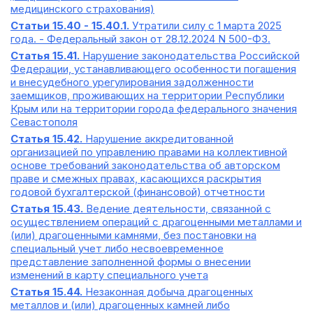
медицинского страхования)
Статьи 15.40 - 15.40.1.
Утратили силу с 1 марта 2025
года. - Федеральный закон от 28.12.2024 N 500-ФЗ.
Статья 15.41.
Нарушение законодательства Российской
Федерации, устанавливающего особенности погашения
и внесудебного урегулирования задолженности
заемщиков, проживающих на территории Республики
Крым или на территории города федерального значения
Севастополя
Статья 15.42.
Нарушение аккредитованной
организацией по управлению правами на коллективной
основе требований законодательства об авторском
праве и смежных правах, касающихся раскрытия
годовой бухгалтерской (финансовой) отчетности
Статья 15.43.
Ведение деятельности, связанной с
осуществлением операций с драгоценными металлами и
(или) драгоценными камнями, без постановки на
специальный учет либо несвоевременное
представление заполненной формы о внесении
изменений в карту специального учета
Статья 15.44.
Незаконная добыча драгоценных
металлов и (или) драгоценных камней либо