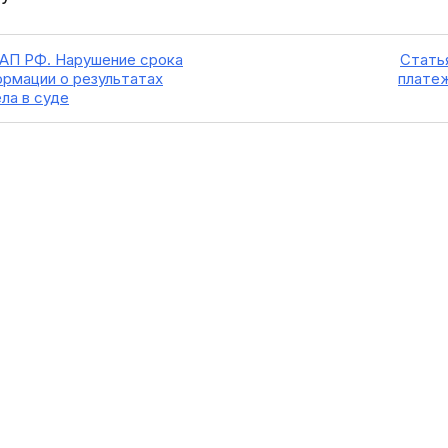
КоАП РФ. Нарушение срока
Статья
ормации о результатах
платеж
ла в суде