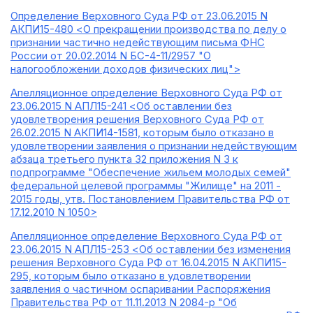
Определение Верховного Суда РФ от 23.06.2015 N
АКПИ15-480 <О прекращении производства по делу о
признании частично недействующим письма ФНС
России от 20.02.2014 N БС-4-11/2957 "О
налогообложении доходов физических лиц">
Апелляционное определение Верховного Суда РФ от
23.06.2015 N АПЛ15-241 <Об оставлении без
удовлетворения решения Верховного Суда РФ от
26.02.2015 N АКПИ14-1581, которым было отказано в
удовлетворении заявления о признании недействующим
абзаца третьего пункта 32 приложения N 3 к
подпрограмме "Обеспечение жильем молодых семей"
федеральной целевой программы "Жилище" на 2011 -
2015 годы, утв. Постановлением Правительства РФ от
17.12.2010 N 1050>
Апелляционное определение Верховного Суда РФ от
23.06.2015 N АПЛ15-253 <Об оставлении без изменения
решения Верховного Суда РФ от 16.04.2015 N АКПИ15-
295, которым было отказано в удовлетворении
заявления о частичном оспаривании Распоряжения
Правительства РФ от 11.11.2013 N 2084-р "Об