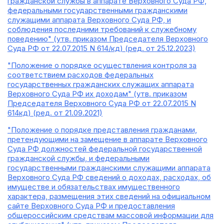
гражданской службы в аппарате Верховного Суда РФ,
федеральными государственными гражданскими
служащими аппарата Верховного Суда РФ, и
соблюдения последними требований к служебному
поведению" (утв. приказом Председателя Верховного
Суда РФ от 22.07.2015 N 614/кд) (ред. от 25.12.2023)
"Положение о порядке осуществления контроля за
соответствием расходов федеральных
государственных гражданских служащих аппарата
Верховного Суда РФ их доходам" (утв. приказом
Председателя Верховного Суда РФ от 22.07.2015 N
614кд) (ред. от 21.09.2021)
"Положение о порядке представления гражданами,
претендующими на замещение в аппарате Верховного
Суда РФ должностей федеральной государственной
гражданской службы, и федеральными
государственными гражданскими служащими аппарата
Верховного Суда РФ сведений о доходах, расходах, об
имуществе и обязательствах имущественного
характера, размещения этих сведений на официальном
сайте Верховного Суда РФ и предоставления
общероссийским средствам массовой информации для