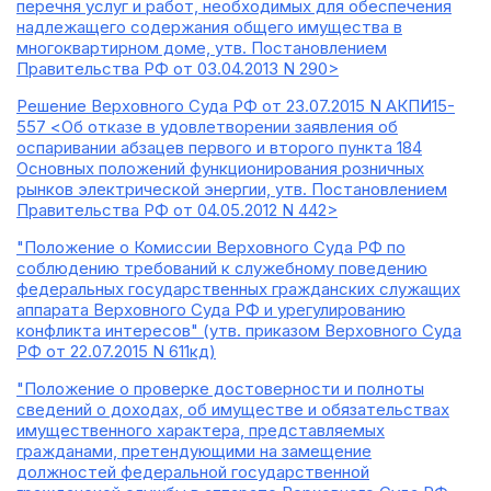
перечня услуг и работ, необходимых для обеспечения
надлежащего содержания общего имущества в
многоквартирном доме, утв. Постановлением
Правительства РФ от 03.04.2013 N 290>
Решение Верховного Суда РФ от 23.07.2015 N АКПИ15-
557 <Об отказе в удовлетворении заявления об
оспаривании абзацев первого и второго пункта 184
Основных положений функционирования розничных
рынков электрической энергии, утв. Постановлением
Правительства РФ от 04.05.2012 N 442>
"Положение о Комиссии Верховного Суда РФ по
соблюдению требований к служебному поведению
федеральных государственных гражданских служащих
аппарата Верховного Суда РФ и урегулированию
конфликта интересов" (утв. приказом Верховного Суда
РФ от 22.07.2015 N 611кд)
"Положение о проверке достоверности и полноты
сведений о доходах, об имуществе и обязательствах
имущественного характера, представляемых
гражданами, претендующими на замещение
должностей федеральной государственной