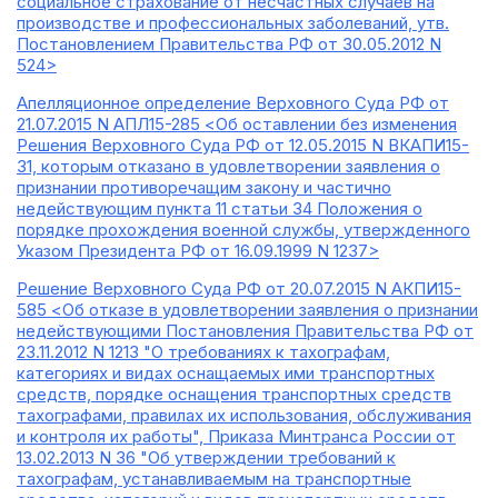
социальное страхование от несчастных случаев на
производстве и профессиональных заболеваний, утв.
Постановлением Правительства РФ от 30.05.2012 N
524>
Апелляционное определение Верховного Суда РФ от
21.07.2015 N АПЛ15-285 <Об оставлении без изменения
Решения Верховного Суда РФ от 12.05.2015 N ВКАПИ15-
31, которым отказано в удовлетворении заявления о
признании противоречащим закону и частично
недействующим пункта 11 статьи 34 Положения о
порядке прохождения военной службы, утвержденного
Указом Президента РФ от 16.09.1999 N 1237>
Решение Верховного Суда РФ от 20.07.2015 N АКПИ15-
585 <Об отказе в удовлетворении заявления о признании
недействующими Постановления Правительства РФ от
23.11.2012 N 1213 "О требованиях к тахографам,
категориях и видах оснащаемых ими транспортных
средств, порядке оснащения транспортных средств
тахографами, правилах их использования, обслуживания
и контроля их работы", Приказа Минтранса России от
13.02.2013 N 36 "Об утверждении требований к
тахографам, устанавливаемым на транспортные