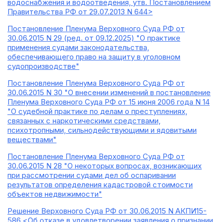
водоснабжения и водоотведения, утв. Постановлением
Правительства РФ от 29.07.2013 N 644>
Постановление Пленума Верховного Суда РФ от
30.06.2015 N 29 (ред. от 09.12.2025) "О практике
применения судами законодательства,
обеспечивающего право на защиту в уголовном
судопроизводстве"
Постановление Пленума Верховного Суда РФ от
30.06.2015 N 30 "О внесении изменений в постановление
Пленума Верховного Суда РФ от 15 июня 2006 года N 14
"О судебной практике по делам о преступлениях,
связанных с наркотическими средствами,
психотропными, сильнодействующими и ядовитыми
веществами"
Постановление Пленума Верховного Суда РФ от
30.06.2015 N 28 "О некоторых вопросах, возникающих
при рассмотрении судами дел об оспаривании
результатов определения кадастровой стоимости
объектов недвижимости"
Решение Верховного Суда РФ от 30.06.2015 N АКПИ15-
586 <Об отказе в удовлетворении заявления о признании