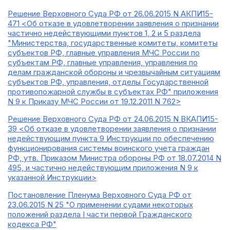
Решение Верховного Суда РФ от 26.06.2015 N АКПИ15-
471 <Об отказе в удовлетворении заявления о признании
частично недействующими пунктов 1, 2 и 5 раздела
"Министерства, государственные комитеты, комитеты
субъектов РФ, главные управления МЧС России по
субъектам РФ, главные управления, управления по
делам гражданской обороны и чрезвычайным ситуациям
субъектов РФ, управления, отделы Государственной
противопожарной службы в субъектах РФ" приложения
N 9 к Приказу МЧС России от 19.12.2011 N 762>
Решение Верховного Суда РФ от 24.06.2015 N ВКАПИ15-
39 <Об отказе в удовлетворении заявления о признании
недействующим пункта 9 Инструкции по обеспечению
функционирования системы воинского учета граждан
РФ, утв. Приказом Министра обороны РФ от 18.07.2014 N
495, и частично недействующим приложения N 9 к
указанной Инструкции>
Постановление Пленума Верховного Суда РФ от
23.06.2015 N 25 "О применении судами некоторых
положений раздела I части первой Гражданского
кодекса РФ"