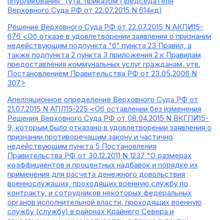
опубликования" (утв. приказом Председателя
Верховного Суда РФ от 22.07.2015 N 614кд)
Решение Верховного Суда РФ от 22.07.2015 N АКПИ15-
676 <Об отказе в удовлетворении заявления о признании
недействующим подпункта "б" пункта 23 Правил, а
также подпункта 2 пункта 3 приложения 2 к Правилам
предоставления коммунальных услуг гражданам, утв.
Постановлением Правительства РФ от 23.05.2006 N
307>
Апелляционное определение Верховного Суда РФ от
21.07.2015 N АПЛ15-225 <Об оставлении без изменения
Решения Верховного Суда РФ от 08.04.2015 N ВКГПИ15-
9, которым было отказано в удовлетворении заявления о
признании противоречащим закону и частично
недействующим пункта 5 Постановления
Правительства РФ от 30.12.2011 N 1237 "О размерах
коэффициентов и процентных надбавок и порядке их
применения для расчета денежного довольствия
военнослужащих, проходящих военную службу по
контракту, и сотрудников некоторых федеральных
органов исполнительной власти, проходящих военную
службу (службу) в районах Крайнего Севера и