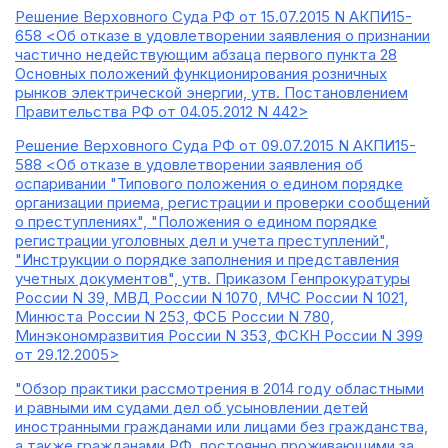
Решение Верховного Суда РФ от 15.07.2015 N АКПИ15-
658 <Об отказе в удовлетворении заявления о признании
частично недействующим абзаца первого пункта 28
Основных положений функционирования розничных
рынков электрической энергии, утв. Постановлением
Правительства РФ от 04.05.2012 N 442>
Решение Верховного Суда РФ от 09.07.2015 N АКПИ15-
588 <Об отказе в удовлетворении заявления об
оспаривании "Типового положения о едином порядке
организации приема, регистрации и проверки сообщений
о преступлениях", "Положения о едином порядке
регистрации уголовных дел и учета преступлений",
"Инструкции о порядке заполнения и представления
учетных документов", утв. Приказом Генпрокуратуры
России N 39, МВД России N 1070, МЧС России N 1021,
Минюста России N 253, ФСБ России N 780,
Минэкономразвития России N 353, ФСКН России N 399
от 29.12.2005>
"Обзор практики рассмотрения в 2014 году областными
и равными им судами дел об усыновлении детей
иностранными гражданами или лицами без гражданства,
а также гражданами РФ, постоянно проживающими за