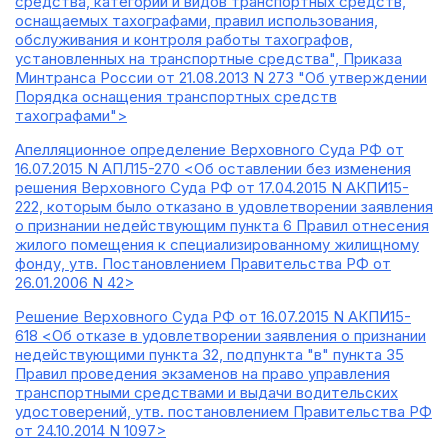
средства, категорий и видов транспортных средств,
оснащаемых тахографами, правил использования,
обслуживания и контроля работы тахографов,
установленных на транспортные средства", Приказа
Минтранса России от 21.08.2013 N 273 "Об утверждении
Порядка оснащения транспортных средств
тахографами">
Апелляционное определение Верховного Суда РФ от
16.07.2015 N АПЛ15-270 <Об оставлении без изменения
решения Верховного Суда РФ от 17.04.2015 N АКПИ15-
222, которым было отказано в удовлетворении заявления
о признании недействующим пункта 6 Правил отнесения
жилого помещения к специализированному жилищному
фонду, утв. Постановлением Правительства РФ от
26.01.2006 N 42>
Решение Верховного Суда РФ от 16.07.2015 N АКПИ15-
618 <Об отказе в удовлетворении заявления о признании
недействующими пункта 32, подпункта "в" пункта 35
Правил проведения экзаменов на право управления
транспортными средствами и выдачи водительских
удостоверений, утв. постановлением Правительства РФ
от 24.10.2014 N 1097>