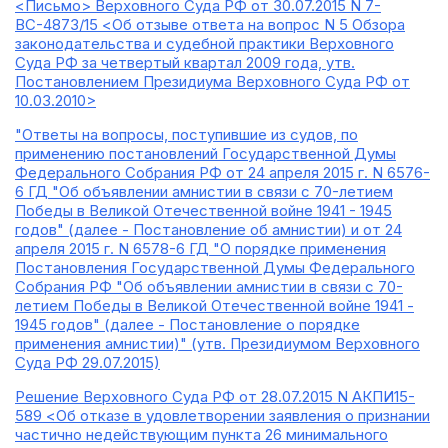
<Письмо> Верховного Суда РФ от 30.07.2015 N 7-
ВС-4873/15 <Об отзыве ответа на вопрос N 5 Обзора
законодательства и судебной практики Верховного
Суда РФ за четвертый квартал 2009 года, утв.
Постановлением Президиума Верховного Суда РФ от
10.03.2010>
"Ответы на вопросы, поступившие из судов, по
применению постановлений Государственной Думы
Федерального Собрания РФ от 24 апреля 2015 г. N 6576-
6 ГД "Об объявлении амнистии в связи с 70-летием
Победы в Великой Отечественной войне 1941 - 1945
годов" (далее - Постановление об амнистии) и от 24
апреля 2015 г. N 6578-6 ГД "О порядке применения
Постановления Государственной Думы Федерального
Собрания РФ "Об объявлении амнистии в связи с 70-
летием Победы в Великой Отечественной войне 1941 -
1945 годов" (далее - Постановление о порядке
применения амнистии)" (утв. Президиумом Верховного
Суда РФ 29.07.2015)
Решение Верховного Суда РФ от 28.07.2015 N АКПИ15-
589 <Об отказе в удовлетворении заявления о признании
частично недействующим пункта 26 минимального