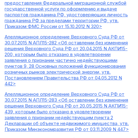
предоставления Федеральной миграционной службой
государственной услуги по оформлению и выдаче
паспортов гражданина РФ, удостоверяющих личность
гражданина РФ за пределами территории РФ, утв.
Приказом ФМС России от 15.10.2012 N 320>
Апелляционное определение Верховного Суда РФ от
30.07.2015 N АПЛ15-282 <Об оставлении без изменения
решения Верховного Суда РФ от 20.04.2015 N АКПИ15-
200, которым было отказано в удовлетворении
заявления о признании частично недействующими
пунктов 9, 28 Основных положений функционирования
розничных рынков электрической энергии, утв.
Постановлением Правительства РФ от 04.05.2012 N
442>
Апелляционное определение Верховного Суда РФ от
30.07.2015 N АПЛ15-283 <Об оставлении без изменения
решения Верховного Суда РФ от 20.05.2015 N АКПИ15-
439, которым было отказано в удовлетворении
заявления о признании недействующим пункта 2
Декларации об объекте недвижимого имущества, утв.
Приказом Минэкономразвития РФ от 03.11.2009 N 447>