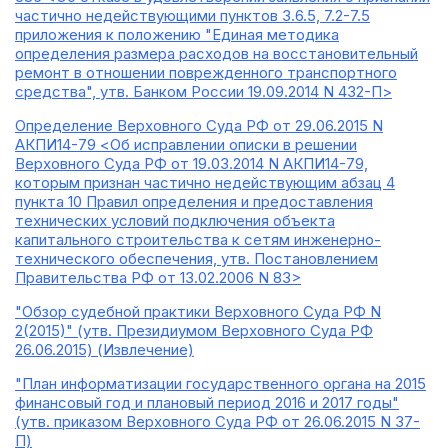
частично недействующими пунктов 3.6.5, 7.2-7.5
приложения к положению "Единая методика
определения размера расходов на восстановительный
ремонт в отношении поврежденного транспортного
средства", утв. Банком России 19.09.2014 N 432-П>
Определение Верховного Суда РФ от 29.06.2015 N
АКПИ14-79 <Об исправлении описки в решении
Верховного Суда РФ от 19.03.2014 N АКПИ14-79,
которым признан частично недействующим абзац 4
пункта 10 Правил определения и предоставления
технических условий подключения объекта
капитального строительства к сетям инженерно-
технического обеспечения, утв. Постановлением
Правительства РФ от 13.02.2006 N 83>
"Обзор судебной практики Верховного Суда РФ N
2(2015)" (утв. Президиумом Верховного Суда РФ
26.06.2015) (Извлечение)
"План информатизации государственного органа на 2015
финансовый год и плановый период 2016 и 2017 годы"
(утв. приказом Верховного Суда РФ от 26.06.2015 N 37-
П)