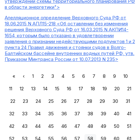
утверждении схемы территориального планирования РФ
в области энергетики">
Апелляционное определение Верховного Суда РФ от
18.06.2015 N АПЛ15-218 <Об оставлении без изменения
решения Верховного Суда РФ от 16.03.2015 N АКПИ14-
1654, которым было отказано в удовлетворении
заявления о признании недействующими подпунктов 1 и 2
пункта 24 Правил движения и стоянки судов в Волго-
Балтийском бассейне внутренних водных путей РФ, утв.
Приказом Минтранса России от 10.07.2013 N 235>
«
‹
1
2
3
4
5
6
7
8
9
10
11
12
13
14
15
16
17
18
19
20
21
22
23
24
25
26
27
28
29
30
31
32
33
34
35
36
37
38
39
40
41
42
43
44
45
46
47
48
49
50
51
52
53
54
55
56
57
58
59
60
61