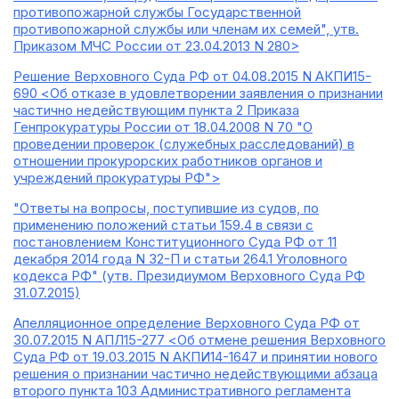
противопожарной службы Государственной
противопожарной службы или членам их семей", утв.
Приказом МЧС России от 23.04.2013 N 280>
Решение Верховного Суда РФ от 04.08.2015 N АКПИ15-
690 <Об отказе в удовлетворении заявления о признании
частично недействующим пункта 2 Приказа
Генпрокуратуры России от 18.04.2008 N 70 "О
проведении проверок (служебных расследований) в
отношении прокурорских работников органов и
учреждений прокуратуры РФ">
"Ответы на вопросы, поступившие из судов, по
применению положений статьи 159.4 в связи с
постановлением Конституционного Суда РФ от 11
декабря 2014 года N 32-П и статьи 264.1 Уголовного
кодекса РФ" (утв. Президиумом Верховного Суда РФ
31.07.2015)
Апелляционное определение Верховного Суда РФ от
30.07.2015 N АПЛ15-277 <Об отмене решения Верховного
Суда РФ от 19.03.2015 N АКПИ14-1647 и принятии нового
решения о признании частично недействующими абзаца
второго пункта 103 Административного регламента