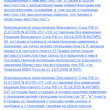
приравненных к ним местностях, а также в других
местностях с неблагоприятными климатическими или
экологическими условиями, в том числе отдаленных
местностях, высокогорных районах, пустынных и
безводных местностях">
Апелляционное определение Верховного Суда РФ от
21.07.2015 N АПЛ15-257 <Об оставлении без изменения
Решения Верховного Суда РФ от 09.04.2015 N АКПИ15-
40, которым отказано в удовлетворении заявления о
признании частично недействующими пункта 3, абзацев
первого и третьего пункта 51 Правил регистрации
автомототранспортных средств и прицепов к ним в
Государственной инспекции безопасности дорожного
движения Министерства внутренних дел РФ, утв.
Приказом МВД России от 24.11.2008 N 1001>
Апелляционное определение Верховного Суда РФ от
21.07.2015 N АПЛ15-271 <Об оставлении без изменения
решения Верховного Суда РФ от 15.04.2015 N АКПИ15-
247, которым было отказано в удовлетворении заявления
о признании недействующими подпунктов "б", "в" пункта
8 Правил установления страхователям скидок и
надбавок к страховым тарифам на обязательное