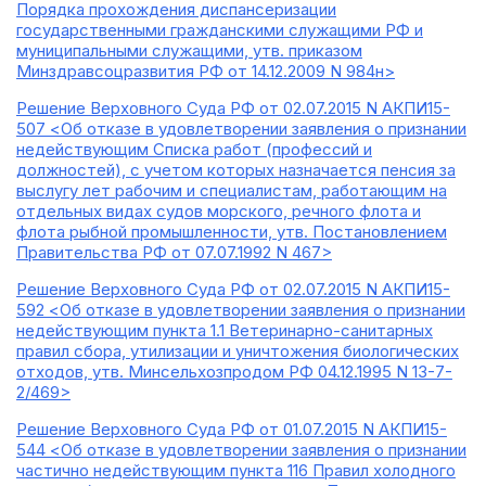
Порядка прохождения диспансеризации
государственными гражданскими служащими РФ и
муниципальными служащими, утв. приказом
Минздравсоцразвития РФ от 14.12.2009 N 984н>
Решение Верховного Суда РФ от 02.07.2015 N АКПИ15-
507 <Об отказе в удовлетворении заявления о признании
недействующим Списка работ (профессий и
должностей), с учетом которых назначается пенсия за
выслугу лет рабочим и специалистам, работающим на
отдельных видах судов морского, речного флота и
флота рыбной промышленности, утв. Постановлением
Правительства РФ от 07.07.1992 N 467>
Решение Верховного Суда РФ от 02.07.2015 N АКПИ15-
592 <Об отказе в удовлетворении заявления о признании
недействующим пункта 1.1 Ветеринарно-санитарных
правил сбора, утилизации и уничтожения биологических
отходов, утв. Минсельхозпродом РФ 04.12.1995 N 13-7-
2/469>
Решение Верховного Суда РФ от 01.07.2015 N АКПИ15-
544 <Об отказе в удовлетворении заявления о признании
частично недействующим пункта 116 Правил холодного