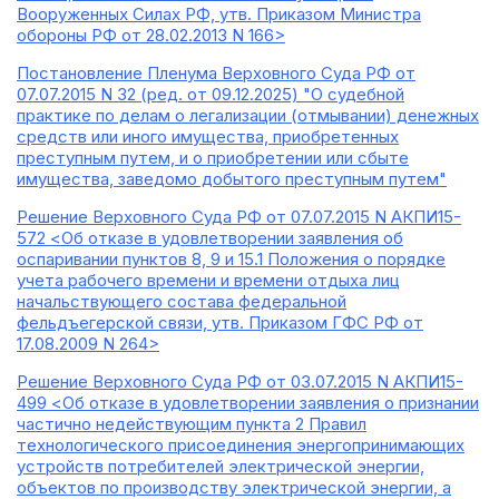
Вооруженных Силах РФ, утв. Приказом Министра
обороны РФ от 28.02.2013 N 166>
Постановление Пленума Верховного Суда РФ от
07.07.2015 N 32 (ред. от 09.12.2025) "О судебной
практике по делам о легализации (отмывании) денежных
средств или иного имущества, приобретенных
преступным путем, и о приобретении или сбыте
имущества, заведомо добытого преступным путем"
Решение Верховного Суда РФ от 07.07.2015 N АКПИ15-
572 <Об отказе в удовлетворении заявления об
оспаривании пунктов 8, 9 и 15.1 Положения о порядке
учета рабочего времени и времени отдыха лиц
начальствующего состава федеральной
фельдъегерской связи, утв. Приказом ГФС РФ от
17.08.2009 N 264>
Решение Верховного Суда РФ от 03.07.2015 N АКПИ15-
499 <Об отказе в удовлетворении заявления о признании
частично недействующим пункта 2 Правил
технологического присоединения энергопринимающих
устройств потребителей электрической энергии,
объектов по производству электрической энергии, а