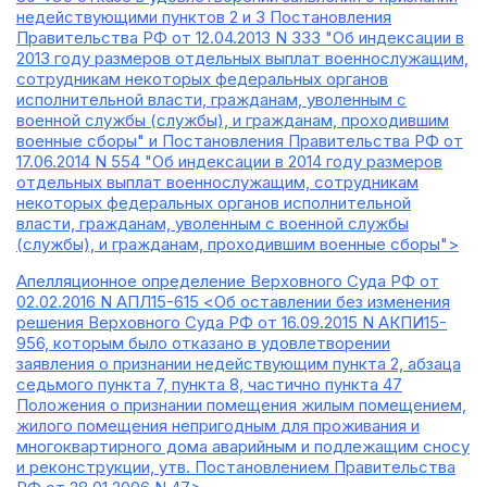
недействующими пунктов 2 и 3 Постановления
Правительства РФ от 12.04.2013 N 333 "Об индексации в
2013 году размеров отдельных выплат военнослужащим,
сотрудникам некоторых федеральных органов
исполнительной власти, гражданам, уволенным с
военной службы (службы), и гражданам, проходившим
военные сборы" и Постановления Правительства РФ от
17.06.2014 N 554 "Об индексации в 2014 году размеров
отдельных выплат военнослужащим, сотрудникам
некоторых федеральных органов исполнительной
власти, гражданам, уволенным с военной службы
(службы), и гражданам, проходившим военные сборы">
Апелляционное определение Верховного Суда РФ от
02.02.2016 N АПЛ15-615 <Об оставлении без изменения
решения Верховного Суда РФ от 16.09.2015 N АКПИ15-
956, которым было отказано в удовлетворении
заявления о признании недействующим пункта 2, абзаца
седьмого пункта 7, пункта 8, частично пункта 47
Положения о признании помещения жилым помещением,
жилого помещения непригодным для проживания и
многоквартирного дома аварийным и подлежащим сносу
и реконструкции, утв. Постановлением Правительства