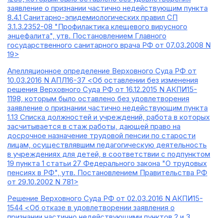
заявление о признании частично недействующим пункта
8.4.1 Санитарно-эпидемиологических правил СП
3.1.3.2352-08 "Профилактика клещевого вирусного
энцефалита", утв. Постановлением Главного
государственного санитарного врача РФ от 07.03.2008 N
19>
Апелляционное определение Верховного Суда РФ от
10.03.2016 N АПЛ16-37 <Об оставлении без изменения
решения Верховного Суда РФ от 16.12.2015 N АКПИ15-
1198, которым было оставлено без удовлетворения
заявление о признании частично недействующим пункта
1.13 Списка должностей и учреждений, работа в которых
засчитывается в стаж работы, дающей право на
досрочное назначение трудовой пенсии по старости
лицам, осуществлявшим педагогическую деятельность
в учреждениях для детей, в соответствии с подпунктом
19 пункта 1 статьи 27 Федерального закона "О трудовых
пенсиях в РФ", утв. Постановлением Правительства РФ
от 29.10.2002 N 781>
Решение Верховного Суда РФ от 02.03.2016 N АКПИ15-
1544 <Об отказе в удовлетворении заявления о
признании частично недействующими пунктов 2 и 3