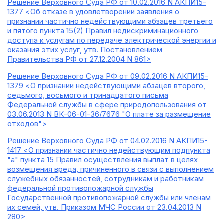
Решение Верховного Суда РФ от 10.02.2016 N АКПИ15-
1377 <Об отказе в удовлетворении заявления о
признании частично недействующими абзацев третьего
и пятого пункта 15(2) Правил недискриминационного
доступа к услугам по передаче электрической энергии и
оказания этих услуг, утв. Постановлением
Правительства РФ от 27.12.2004 N 861>
Решение Верховного Суда РФ от 09.02.2016 N АКПИ15-
1379 <О признании недействующими абзацев второго,
седьмого, восьмого и тринадцатого письма
Федеральной службы в сфере природопользования от
03.06.2013 N ВК-06-01-36/7676 "О плате за размещение
отходов">
Решение Верховного Суда РФ от 04.02.2016 N АКПИ15-
1417 <О признании частично недействующим подпункта
"а" пункта 15 Правил осуществления выплат в целях
возмещения вреда, причиненного в связи с выполнением
служебных обязанностей, сотрудникам и работникам
федеральной противопожарной службы
Государственной противопожарной службы или членам
их семей, утв. Приказом МЧС России от 23.04.2013 N
280>