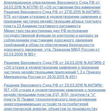
Апелляционное определение Верховного Суда РФ от
24.03.2016 N АПЛ16-51 <Об оставлении без изменения
Решения Верховного Суда РФ от 27.10.2015 N АКПИ15-
979, которым отказано в удовлетворении заявления о
признании частично недействующим абзаца третьего
пункта 23 Административного регламента
Министерства внутренних дел РФ исполнения
государственной функции по контролю и надзору за
соблюдением участниками дорожного движения
требований в области обеспечения безопасности
дорожного движения, утв. Приказом МВД России от
02.03.2009 N 185>
Решение Верховного Суда РФ от 24.03.2016 N АКПИ16-2
<Об отказе в удовлетворении заявления о признании
частично недействующими приложений 1, 2 к Приказу
Минприроды России от 29.10.2015 N 451>
Решение Верховного Суда РФ от 23.03.2016 N АКПИ16-
167 <Об отказе в удовлетворении заявления о признании
недействующими пунктов 2(2), 8(5), подпункта "з"
пункта 10 Правил технологического присоединения
энергопринимающих устройств потребителей
электрической энергии, объектов по производству