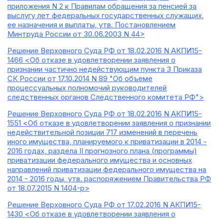
приложения N 2 к Правилам обращения за пенсией за
выслугу лет федеральных государственных служащих,
ее назначения и выплаты, утв. Постановлением
Минтруда России от 30.06.2003 N 44>
Решение Верховного Суда РФ от 18.02.2016 N АКПИ15-
1466 <Об отказе в удовлетворении заявления о
признании частично недействующим пункта 3 Приказа
СК России от 17.10.2014 N 89 "Об объеме
процессуальных полномочий руководителей
следственных органов Следственного комитета РФ">
Решение Верховного Суда РФ от 18.02.2016 N АКПИ15-
1551 <Об отказе в удовлетворении заявления о признании
недействительной позиции 717 изменений в перечень
иного имущества, планируемого к приватизации в 2014 -
2016 годах, раздела II прогнозного плана (программы)
приватизации федерального имущества и основных
направлений приватизации федерального имущества на
2014 - 2016 годы, утв. распоряжением Правительства РФ
от 18.07.2015 N 1404-р>
Решение Верховного Суда РФ от 17.02.2016 N АКПИ15-
1430 <Об отказе в удовлетворении заявления о