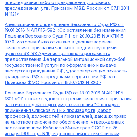
преследования либо о прекращении уголовного
преследования, утв. Приказом МВД России от 07.11.2011
N 1121>
Апелляционное определение Верховного Суда РФ от
19.01.2016 N АПЛ15-592 <Об оставлении без изменения
Решения Верховного Суда РФ от 20.10.2015 N АКПИ15-
1070, которым было отказано в удовлетворении
заявления о признании частично недействующими
пунктов 38, 88 Административного регламента
предоставления Федеральной миграционной службой
государственной услуги по оформлению и выдаче
паспортов гражданина РФ, удостоверяющих личность
гражданина РФ за пределами территории РФ, утв.
Приказом ФМС России от 15.10.2012 N 320>
Решение Верховного Суда РФ от 18.01.2016 N АКПИ15-
1301 <Об отказе в удовлетворении заявления о признании
частично недействующим разъяснения "О порядке
применения Списков N 1 и 2 производств, работ,
профессий, должностей и показателей, дающих право
на льготное пенсионное обеспечение, утвержденных
постановлением Кабинета Министров СССР от 26
января 1991 года N 10, и дополнений к этим Спискам,