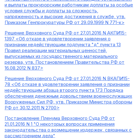
и выплаты прокурорским работникам доплаты за особые
условия службы и доплаты за сложность,
напряженность и высокие достижения в службе, утв.
Приказом Генпрокуратуры РФ от 29.09.1999 N 771-к>
Решение Верховного Суда РФ от 27.01.2016 N АКПИ15-
1397 <Об отказе в удовлетворении заявления о
признании недействующим подпункта "д" пункта 13
Правил реализации материальных ценностей,
выпускаемых из государственного материального
резерва, утв. Постановлением Правительства РФ от
16.08.2012 N 837>
Решение Верховного Суда РФ от 27.01.2016 N ВКАПИ15-
78 <Об отказе в удовлетворении заявления о признании
недействующим абзаца второго пункта 173 Порядка
обеспечения денежным довольствием военнослужащих
Вооруженных Сил РФ, утв. Приказом Министра обороны
РФ от 30.12.2011 N 2700>
Постановление Пленума Верховного Суда РФ от
21.01.2016 N 1 "О некоторых вопросах применения
законодательства о возмещении издержек, связанных с
рассмотрением дела"