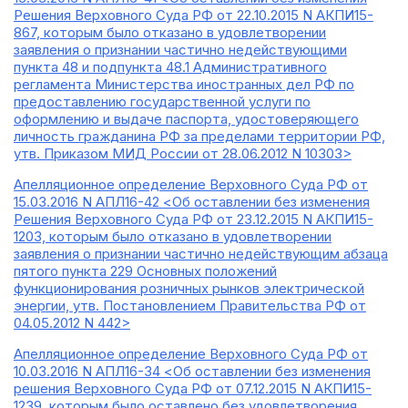
Решения Верховного Суда РФ от 22.10.2015 N АКПИ15-
867, которым было отказано в удовлетворении
заявления о признании частично недействующими
пункта 48 и подпункта 48.1 Административного
регламента Министерства иностранных дел РФ по
предоставлению государственной услуги по
оформлению и выдаче паспорта, удостоверяющего
личность гражданина РФ за пределами территории РФ,
утв. Приказом МИД России от 28.06.2012 N 10303>
Апелляционное определение Верховного Суда РФ от
15.03.2016 N АПЛ16-42 <Об оставлении без изменения
Решения Верховного Суда РФ от 23.12.2015 N АКПИ15-
1203, которым было отказано в удовлетворении
заявления о признании частично недействующим абзаца
пятого пункта 229 Основных положений
функционирования розничных рынков электрической
энергии, утв. Постановлением Правительства РФ от
04.05.2012 N 442>
Апелляционное определение Верховного Суда РФ от
10.03.2016 N АПЛ16-34 <Об оставлении без изменения
решения Верховного Суда РФ от 07.12.2015 N АКПИ15-
1239, которым было оставлено без удовлетворения