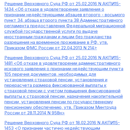
Решение Верховного Суда РФ от 25.02.2016 N АКПИ15-
1434 <Об отказе в удовлетворении заявления о
признании недействующими абзацев второго - восьмого
пункт 34, абзаца второго пункта 38 Административного
регламента предоставления Федеральной миграционной
службой государственной услуги по выдаче
иностранным гражданам и лицам без гражданства
разрешения на временное проживание в РФ, утв.
Приказом ФМС России от 22.04.2013 N 214>
Решение Верховного Суда РФ от 25.02.2016 N АКПИ15-
1481 <Об отказе в удовлетворении административного
искового заявления о признании недействующим пункта
105 перечня документов, необходимых для
установления страховой пенсии, установления и
перерасчета размера фиксированной выплаты к
страховой пенсии с учетом повышения фиксированной
выплаты к страховой пенсии, назначения накопительной
пенсии, установления пенсии по государственному
пенсионному обеспечению, утв. Приказом Минтруда
России от 28.11.2014 N 958н>
Решение Верховного Суда РФ от 18.02.2016 N АКПИ15-
1453 <О признании частично недействующим