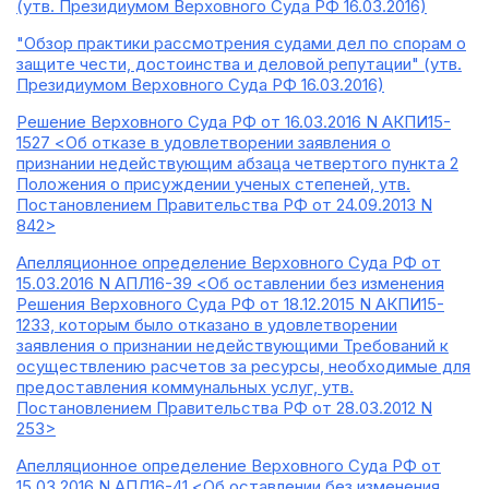
(утв. Президиумом Верховного Суда РФ 16.03.2016)
"Обзор практики рассмотрения судами дел по спорам о
защите чести, достоинства и деловой репутации" (утв.
Президиумом Верховного Суда РФ 16.03.2016)
Решение Верховного Суда РФ от 16.03.2016 N АКПИ15-
1527 <Об отказе в удовлетворении заявления о
признании недействующим абзаца четвертого пункта 2
Положения о присуждении ученых степеней, утв.
Постановлением Правительства РФ от 24.09.2013 N
842>
Апелляционное определение Верховного Суда РФ от
15.03.2016 N АПЛ16-39 <Об оставлении без изменения
Решения Верховного Суда РФ от 18.12.2015 N АКПИ15-
1233, которым было отказано в удовлетворении
заявления о признании недействующими Требований к
осуществлению расчетов за ресурсы, необходимые для
предоставления коммунальных услуг, утв.
Постановлением Правительства РФ от 28.03.2012 N
253>
Апелляционное определение Верховного Суда РФ от
15.03.2016 N АПЛ16-41 <Об оставлении без изменения