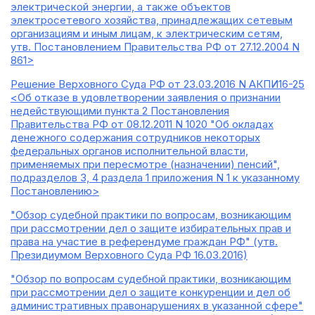
электрической энергии, а также объектов
электросетевого хозяйства, принадлежащих сетевым
организациям и иным лицам, к электрическим сетям,
утв. Постановлением Правительства РФ от 27.12.2004 N
861>
Решение Верховного Суда РФ от 23.03.2016 N АКПИ16-25
<Об отказе в удовлетворении заявления о признании
недействующими пункта 2 Постановления
Правительства РФ от 08.12.2011 N 1020 "Об окладах
денежного содержания сотрудников некоторых
федеральных органов исполнительной власти,
применяемых при пересмотре (назначении) пенсий",
подразделов 3, 4 раздела 1 приложения N 1 к указанному
Постановлению>
"Обзор судебной практики по вопросам, возникающим
при рассмотрении дел о защите избирательных прав и
права на участие в референдуме граждан РФ" (утв.
Президиумом Верховного Суда РФ 16.03.2016)
"Обзор по вопросам судебной практики, возникающим
при рассмотрении дел о защите конкуренции и дел об
административных правонарушениях в указанной сфере"