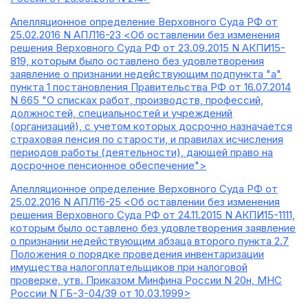
Апелляционное определение Верховного Суда РФ от
25.02.2016 N АПЛ16-23 <Об оставлении без изменения
решения Верховного Суда РФ от 23.09.2015 N АКПИ15-
819, которым было оставлено без удовлетворения
заявление о признании недействующим подпункта "а"
пункта 1 постановления Правительства РФ от 16.07.2014
N 665 "О списках работ, производств, профессий,
должностей, специальностей и учреждений
(организаций), с учетом которых досрочно назначается
страховая пенсия по старости, и правилах исчисления
периодов работы (деятельности), дающей право на
досрочное пенсионное обеспечение">
Апелляционное определение Верховного Суда РФ от
25.02.2016 N АПЛ16-25 <Об оставлении без изменения
решения Верховного Суда РФ от 24.11.2015 N АКПИ15-1111,
которым было оставлено без удовлетворения заявление
о признании недействующим абзаца второго пункта 2.7
Положения о порядке проведения инвентаризации
имущества налогоплательщиков при налоговой
проверке, утв. Приказом Минфина России N 20н, МНС
России N ГБ-3-04/39 от 10.03.1999>