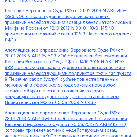
РФ от 28.01.2006 N 47>
Решение Верховного Суда РФ от 01.02.2016 N АКПИ15-
1383 <Об отказе в удовлетворении заявления о
признании недействующим абзаца двенадцатого письма
Минфина России от 18.10.2012 N 03-01-18/8-145 "О
применении положений статьи 105.3 Налогового кодекса
РФ">
Апелляционное определение Верховного Суда РФ от
28.01.2016 N АПЛ15-593 <Об оставлении без изменения
Решения Верховного Суда РФ от 14.10.2015 N АКПИ15-
883, которым отказано в удовлетворении заявления о
признании недействующими подпунктов "ж" и "з" пункта
8 Перечня работ (услуг) субъектов естественных
монополий в сфере железнодорожных перевозок,
тарифы, сборы и плата в отношении которых
регулируются государством, утв. Постановлением
Правительства РФ от 05.08.2009 N 643>
Апелляционное определение Верховного Суда РФ от
28.01.2016 N АПЛ15-599 <Об оставлении без изменения
Решения Верховного Суда от 20.08.2015 N АКПИ15-716,
которым признан частично недействующим абзац
четвертый пункта 9 Положения о порядке установления