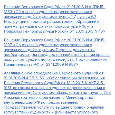
Решение Верховного Суда РФ от 21.01.2016 N АКПИ15-
1353 <Об отказе в удовлетворении заявления о
признании недействующими пункта 1.7, пункта 6.2
Инструкции о порядке рассмотрения обращений и
приема граждан в органах прокуратуры РФ, утв.
Приказом Генпрокуратуры России от 30.01.2013 N 45>
Решение Верховного Суда РФ от 20.01.2016 N АКПИ15-
1307 <Об отказе в удовлетворении заявления о
признании недействующим Перечня документов,
необходимых для государственной регистрации прав на
воздушные суда и сделок с ними, утв. Постановлением
Правительства РФ от 28.11.2009 N 958>
Апелляционное определение Верховного Суда РФ от
19.01.2016 N АПЛ15-591 <Об оставлении без изменения
Решения Верховного Суда РФ от 13.10.2015 N АКПИ15-
1051, которым отказано в удовлетворении заявления о
признании недействующим абзаца пятого подпункта 74.4
Административного регламента Министерства
внутренних дел РФ по предоставлению
государственной услуги по выдаче справок о наличии
(отсутствии) судимости и (или) факта уголовного