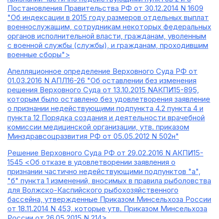
Постановления Правительства РФ от 30.12.2014 N 1609
"Об индексации в 2015 году размеров отдельных выплат
военнослужащим, сотрудникам некоторых федеральных
органов исполнительной власти, гражданам, уволенным
с военной службы (службы), и гражданам, проходившим
военные сборы">
Апелляционное определение Верховного Суда РФ от
01.03.2016 N АПЛ16-26 "Об оставлении без изменения
решения Верховного Суда от 13.10.2015 NАКПИ15-895,
которым было оставлено без удовлетворения заявление
о признании недействующими подпункта 4.2 пункта 4 и
пункта 12 Порядка создания и деятельности врачебной
комиссии медицинской организации, утв. приказом
Минздравсоцразвития РФ от 05.05.2012 N 502н"
Решение Верховного Суда РФ от 29.02.2016 N АКПИ15-
1545 <Об отказе в удовлетворении заявления о
признании частично недействующими подпунктов "а",
"б" пункта 1 изменений, вносимых в правила рыболовства
для Волжско-Каспийского рыбохозяйственного
бассейна, утвержденные Приказом Минсельхоза России
от 18.11.2014 N 453, которые утв. Приказом Минсельхоза
России от 26.05.2015 N 214>