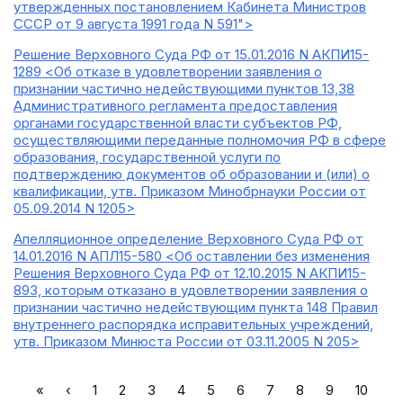
утвержденных постановлением Кабинета Министров
СССР от 9 августа 1991 года N 591">
Решение Верховного Суда РФ от 15.01.2016 N АКПИ15-
1289 <Об отказе в удовлетворении заявления о
признании частично недействующими пунктов 13,38
Административного регламента предоставления
органами государственной власти субъектов РФ,
осуществляющими переданные полномочия РФ в сфере
образования, государственной услуги по
подтверждению документов об образовании и (или) о
квалификации, утв. Приказом Минобрнауки России от
05.09.2014 N 1205>
Апелляционное определение Верховного Суда РФ от
14.01.2016 N АПЛ15-580 <Об оставлении без изменения
Решения Верховного Суда РФ от 12.10.2015 N АКПИ15-
893, которым отказано в удовлетворении заявления о
признании частично недействующим пункта 148 Правил
внутреннего распорядка исправительных учреждений,
утв. Приказом Минюста России от 03.11.2005 N 205>
«
‹
1
2
3
4
5
6
7
8
9
10