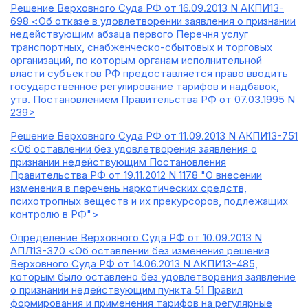
Решение Верховного Суда РФ от 16.09.2013 N АКПИ13-
698 <Об отказе в удовлетворении заявления о признании
недействующим абзаца первого Перечня услуг
транспортных, снабженческо-сбытовых и торговых
организаций, по которым органам исполнительной
власти субъектов РФ предоставляется право вводить
государственное регулирование тарифов и надбавок,
утв. Постановлением Правительства РФ от 07.03.1995 N
239>
Решение Верховного Суда РФ от 11.09.2013 N АКПИ13-751
<Об оставлении без удовлетворения заявления о
признании недействующим Постановления
Правительства РФ от 19.11.2012 N 1178 "О внесении
изменения в перечень наркотических средств,
психотропных веществ и их прекурсоров, подлежащих
контролю в РФ">
Определение Верховного Суда РФ от 10.09.2013 N
АПЛ13-370 <Об оставлении без изменения решения
Верховного Суда РФ от 14.06.2013 N АКПИ13-485,
которым было оставлено без удовлетворения заявление
о признании недействующим пункта 51 Правил
формирования и применения тарифов на регулярные