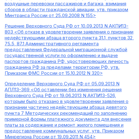
воздушные перевозки пассажиров и багажа, взимания
сборов в области гражданской авиации, утв. приказом
Минтранса России от 25.09.2008 N 155>
Решение Верховного Суда РФ от 10.09.2013 N АКПИ13-
803 <Об отказе в удовлетворении заявления о признании
недействующими абзаца второго пункта 31.1, пунктов 32,
75.5, 87.1 Административного регламента
предоставления Федеральной миграционной службой
государственной услуги по оформлению и выдаче
паспортов гражданина РФ, удостоверяющих личность
гражданина РФ за пределами территории РФ, утв.
Приказом ФМС России от 15.10.2012 N 320>
Определение Верховного Суда РФ от 05.09.2013 N
АПЛ13-369 <Об оставлении без изменения решения
Верховного Суда РФ от 19.06.2013 N АКПИ13-526,
которым было отказано в удовлетворении заявления о
признании частично недействующим абзаца девятого
пункта 7 Методических рекомендаций по заполнению
примерной формы платежного документа для внесения
платы за содержание и ремонт жилого помещения и
предоставление коммунальных услуг, утв. Приказом
Минрегиона России от 19.09.2011 N 454>