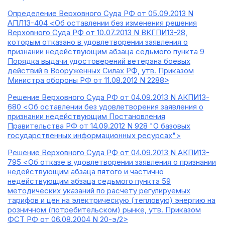
Определение Верховного Суда РФ от 05.09.2013 N
АПЛ13-404 <Об оставлении без изменения решения
Верховного Суда РФ от 10.07.2013 N ВКГПИ13-28,
которым отказано в удовлетворении заявления о
признании недействующим абзаца седьмого пункта 9
Порядка выдачи удостоверений ветерана боевых
действий в Вооруженных Силах РФ, утв. Приказом
Министра обороны РФ от 11.08.2012 N 2288>
Решение Верховного Суда РФ от 04.09.2013 N АКПИ13-
680 <Об оставлении без удовлетворения заявления о
признании недействующим Постановления
Правительства РФ от 14.09.2012 N 928 "О базовых
государственных информационных ресурсах">
Решение Верховного Суда РФ от 04.09.2013 N АКПИ13-
795 <Об отказе в удовлетворении заявления о признании
недействующим абзаца пятого и частично
недействующим абзаца седьмого пункта 59
методических указаний по расчету регулируемых
тарифов и цен на электрическую (тепловую) энергию на
розничном (потребительском) рынке, утв. Приказом
ФСТ РФ от 06.08.2004 N 20-э/2>