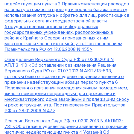
недействующим пункта 2 Правил компенсации расходов
на оплату стоимости проезда и провоза багажа к месту
использования отпуска и обратно для лиц, работающих в
федеральных органах государственной власти
(государственных органах) и федеральных
государственных учреждениях, расположенных в
районах Крайнего Севера и приравненных к ним
местностях, и членов их семей, утв. Постановлением
Правительства РФ от 12.06.2008 N 455>
Определение Верховного Суда РФ от 03.10.2013 N
АПЛ13-410 <Об оставлении без изменения Решения
Верховного Суда РФ от 01.07.2013 N АКПИ13-593,
которым было отказано в удовлетворении заявления о
признании недействующим абзаца первого пункта 6
Положения о признании помещения жилым помещением,
жилого помещения непригодным для проживания и
многоквартирного дома аварийным и подлежащим сносу
и реконструкции, утв. Постановлением Правительства
РФ от 28.01.2006 N 47>
Решение Верховного Суда РФ от 03.10.2013 N АКПИ13-
731 <Об отказе в удовлетворении заявления о признании
частично недействующим пункта 4 Указаний Об