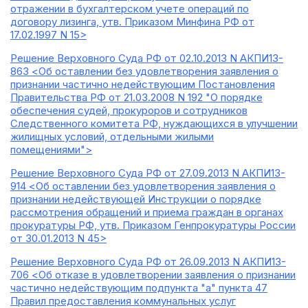
отражении в бухгалтерском учете операций по
договору лизинга, утв. Приказом Минфина РФ от
17.02.1997 N 15>
Решение Верховного Суда РФ от 02.10.2013 N АКПИ13-
863 <Об оставлении без удовлетворения заявления о
признании частично недействующим Постановления
Правительства РФ от 21.03.2008 N 192 "О порядке
обеспечения судей, прокуроров и сотрудников
Следственного комитета РФ, нуждающихся в улучшении
жилищных условий, отдельными жилыми
помещениями">
Решение Верховного Суда РФ от 27.09.2013 N АКПИ13-
914 <Об оставлении без удовлетворения заявления о
признании недействующей Инструкции о порядке
рассмотрения обращений и приема граждан в органах
прокуратуры РФ, утв. Приказом Генпрокуратуры России
от 30.01.2013 N 45>
Решение Верховного Суда РФ от 26.09.2013 N АКПИ13-
706 <Об отказе в удовлетворении заявления о признании
частично недействующим подпункта "а" пункта 47
Правил предоставления коммунальных услуг