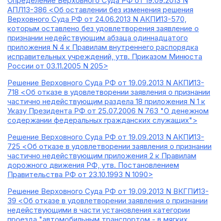
Определение Верховного Суда РФ от 19.09.2013 N
АПЛ13-386 <Об оставлении без изменения решения
Верховного Суда РФ от 24.06.2013 N АКПИ13-570,
которым оставлено без удовлетворения заявление о
признании недействующим абзаца одиннадцатого
приложения N 4 к Правилам внутреннего распорядка
исправительных учреждений, утв. Приказом Минюста
России от 03.11.2005 N 205>
Решение Верховного Суда РФ от 19.09.2013 N АКПИ13-
718 <Об отказе в удовлетворении заявления о признании
частично недействующим раздела 18 приложения N 1 к
Указу Президента РФ от 25.07.2006 N 763 "О денежном
содержании федеральных гражданских служащих">
Решение Верховного Суда РФ от 19.09.2013 N АКПИ13-
725 <Об отказе в удовлетворении заявления о признании
частично недействующим приложения 2 к Правилам
дорожного движения РФ, утв. Постановлением
Правительства РФ от 23.10.1993 N 1090>
Решение Верховного Суда РФ от 19.09.2013 N ВКГПИ13-
39 <Об отказе в удовлетворении заявления о признании
недействующими в части установления категории
проезда "автомобильным транспортом - в мягких