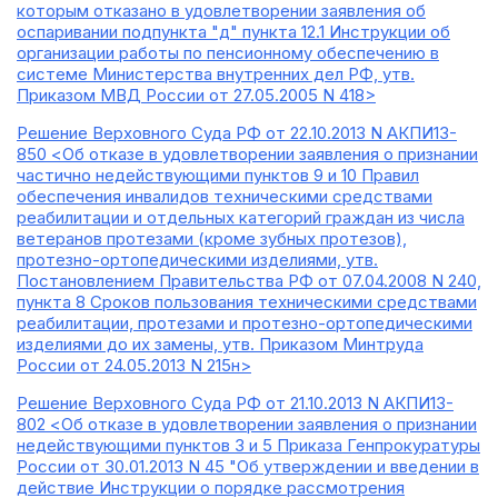
которым отказано в удовлетворении заявления об
оспаривании подпункта "д" пункта 12.1 Инструкции об
организации работы по пенсионному обеспечению в
системе Министерства внутренних дел РФ, утв.
Приказом МВД России от 27.05.2005 N 418>
Решение Верховного Суда РФ от 22.10.2013 N АКПИ13-
850 <Об отказе в удовлетворении заявления о признании
частично недействующими пунктов 9 и 10 Правил
обеспечения инвалидов техническими средствами
реабилитации и отдельных категорий граждан из числа
ветеранов протезами (кроме зубных протезов),
протезно-ортопедическими изделиями, утв.
Постановлением Правительства РФ от 07.04.2008 N 240,
пункта 8 Сроков пользования техническими средствами
реабилитации, протезами и протезно-ортопедическими
изделиями до их замены, утв. Приказом Минтруда
России от 24.05.2013 N 215н>
Решение Верховного Суда РФ от 21.10.2013 N АКПИ13-
802 <Об отказе в удовлетворении заявления о признании
недействующими пунктов 3 и 5 Приказа Генпрокуратуры
России от 30.01.2013 N 45 "Об утверждении и введении в
действие Инструкции о порядке рассмотрения