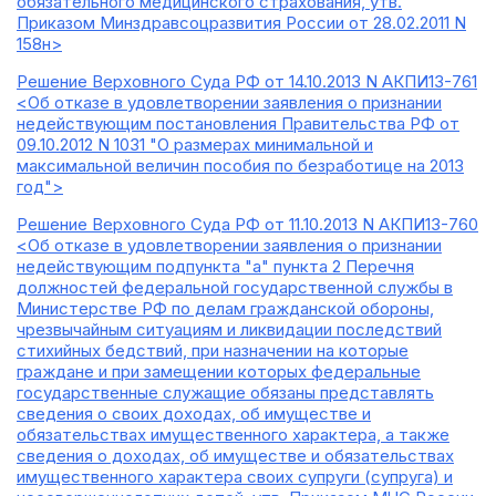
обязательного медицинского страхования, утв.
Приказом Минздравсоцразвития России от 28.02.2011 N
158н>
Решение Верховного Суда РФ от 14.10.2013 N АКПИ13-761
<Об отказе в удовлетворении заявления о признании
недействующим постановления Правительства РФ от
09.10.2012 N 1031 "О размерах минимальной и
максимальной величин пособия по безработице на 2013
год">
Решение Верховного Суда РФ от 11.10.2013 N АКПИ13-760
<Об отказе в удовлетворении заявления о признании
недействующим подпункта "а" пункта 2 Перечня
должностей федеральной государственной службы в
Министерстве РФ по делам гражданской обороны,
чрезвычайным ситуациям и ликвидации последствий
стихийных бедствий, при назначении на которые
граждане и при замещении которых федеральные
государственные служащие обязаны представлять
сведения о своих доходах, об имуществе и
обязательствах имущественного характера, а также
сведения о доходах, об имуществе и обязательствах
имущественного характера своих супруги (супруга) и