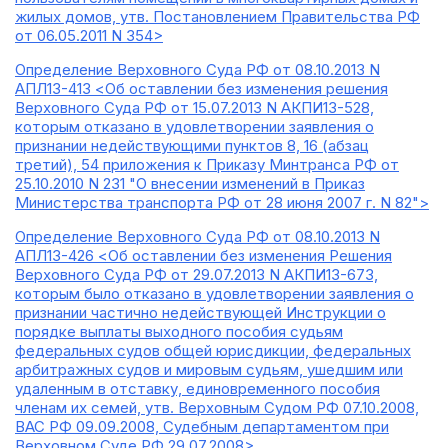
жилых домов, утв. Постановлением Правительства РФ
от 06.05.2011 N 354>
Определение Верховного Суда РФ от 08.10.2013 N
АПЛ13-413 <Об оставлении без изменения решения
Верховного Суда РФ от 15.07.2013 N АКПИ13-528,
которым отказано в удовлетворении заявления о
признании недействующими пунктов 8, 16 (абзац
третий), 54 приложения к Приказу Минтранса РФ от
25.10.2010 N 231 "О внесении изменений в Приказ
Министерства транспорта РФ от 28 июня 2007 г. N 82">
Определение Верховного Суда РФ от 08.10.2013 N
АПЛ13-426 <Об оставлении без изменения Решения
Верховного Суда РФ от 29.07.2013 N АКПИ13-673,
которым было отказано в удовлетворении заявления о
признании частично недействующей Инструкции о
порядке выплаты выходного пособия судьям
федеральных судов общей юрисдикции, федеральных
арбитражных судов и мировым судьям, ушедшим или
удаленным в отставку, единовременного пособия
членам их семей, утв. Верховным Судом РФ 07.10.2008,
ВАС РФ 09.09.2008, Судебным департаментом при
Верховном Суде РФ 29.07.2008>