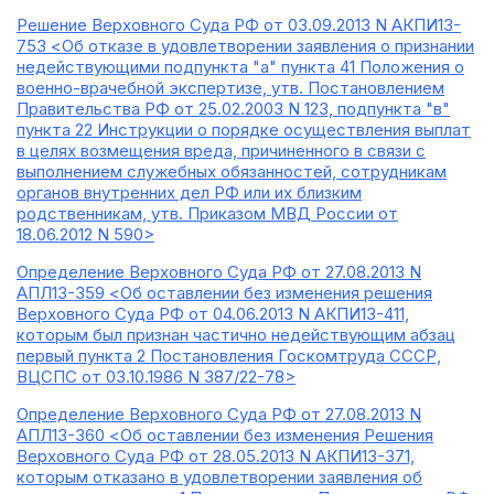
Решение Верховного Суда РФ от 03.09.2013 N АКПИ13-
753 <Об отказе в удовлетворении заявления о признании
недействующими подпункта "а" пункта 41 Положения о
военно-врачебной экспертизе, утв. Постановлением
Правительства РФ от 25.02.2003 N 123, подпункта "в"
пункта 22 Инструкции о порядке осуществления выплат
в целях возмещения вреда, причиненного в связи с
выполнением служебных обязанностей, сотрудникам
органов внутренних дел РФ или их близким
родственникам, утв. Приказом МВД России от
18.06.2012 N 590>
Определение Верховного Суда РФ от 27.08.2013 N
АПЛ13-359 <Об оставлении без изменения решения
Верховного Суда РФ от 04.06.2013 N АКПИ13-411,
которым был признан частично недействующим абзац
первый пункта 2 Постановления Госкомтруда СССР,
ВЦСПС от 03.10.1986 N 387/22-78>
Определение Верховного Суда РФ от 27.08.2013 N
АПЛ13-360 <Об оставлении без изменения Решения
Верховного Суда РФ от 28.05.2013 N АКПИ13-371,
которым отказано в удовлетворении заявления об