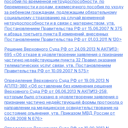
пособий по временной нетрудоспособности, по
беременности и родам, ежемесячного пособия по уходу
за ребенком гражданам, подлежащим обязательному
социальному страхованию на случай временной
нетрудоспособности и в связи с материнством, утв.
Постановлением Правительства РФ от 15.06.2007 N 375
и абзаца третьего пункта 8 изменений, внесенных
Постановлением Правительства РФ от 01.03.2011 N 120>
Решение Верховного Суда РФ от 24.09.2013 N АКПИ13-
695 <Об отказе в удовлетворении заявления о признании
частично недействующим пункта 32 Правил оказания
телематических услуг связи, утв. Постановлением
Правительства РФ от 10.09.2007 N 575>
Определение Верховного Суда РФ от 19.09.2013 N
АПЛ13-380 <Об оставлении без изменения решения
Верховного Суда РФ от 06.06.2013 N АКПИ13-258,
которым было отказано в удовлетворении заявления о
признании частично недействующей формы протокола о
направлении на медицинское освидетельствование на
состояние опьянения, утв. Приказом МВД России от
04.08.2008 N 676>