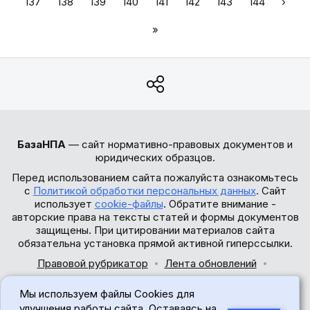
137
138
139
140
141
142
143
144
›
»
БазаНПА
— сайт нормативно-правовых документов и
юридических образцов.
Перед использованием сайта пожалуйста ознакомьтесь
с
Политикой обработки персональных данных
. Сайт
использует
cookie-файлы
. Обратите внимание -
авторские права на тексты статей и формы документов
защищены. При цитировании материалов сайта
обязательна установка прямой активной гиперссылки.
Правовой рубрикатор
Лента обновлений
Обратная связь
Мы используем файлы Cookies для
© 2017-2026
улучшения работы сайта. Оставаясь на