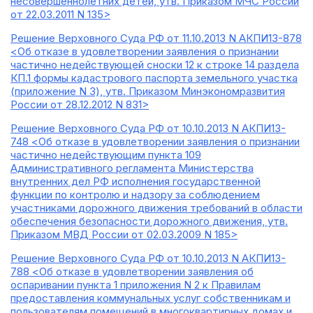
несовершеннолетних детей, утв. Приказом МЧС России
от 22.03.2011 N 135>
Решение Верховного Суда РФ от 11.10.2013 N АКПИ13-878
<Об отказе в удовлетворении заявления о признании
частично недействующей сноски 12 к строке 14 раздела
КП.1 формы кадастрового паспорта земельного участка
(приложение N 3), утв. Приказом Минэкономразвития
России от 28.12.2012 N 831>
Решение Верховного Суда РФ от 10.10.2013 N АКПИ13-
748 <Об отказе в удовлетворении заявления о признании
частично недействующим пункта 109
Административного регламента Министерства
внутренних дел РФ исполнения государственной
функции по контролю и надзору за соблюдением
участниками дорожного движения требований в области
обеспечения безопасности дорожного движения, утв.
Приказом МВД России от 02.03.2009 N 185>
Решение Верховного Суда РФ от 10.10.2013 N АКПИ13-
788 <Об отказе в удовлетворении заявления об
оспаривании пункта 1 приложения N 2 к Правилам
предоставления коммунальных услуг собственникам и
пользователям помещений в многоквартирных домах и