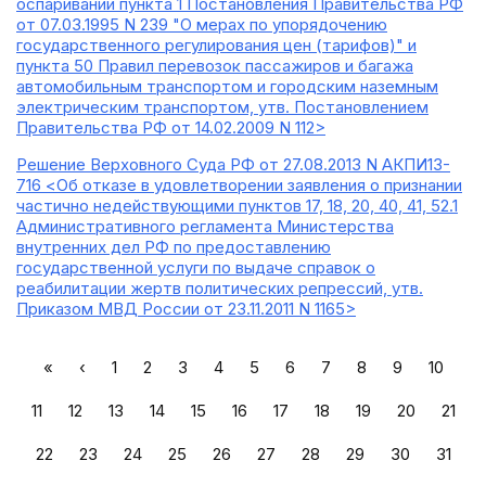
оспаривании пункта 1 Постановления Правительства РФ
от 07.03.1995 N 239 "О мерах по упорядочению
государственного регулирования цен (тарифов)" и
пункта 50 Правил перевозок пассажиров и багажа
автомобильным транспортом и городским наземным
электрическим транспортом, утв. Постановлением
Правительства РФ от 14.02.2009 N 112>
Решение Верховного Суда РФ от 27.08.2013 N АКПИ13-
716 <Об отказе в удовлетворении заявления о признании
частично недействующими пунктов 17, 18, 20, 40, 41, 52.1
Административного регламента Министерства
внутренних дел РФ по предоставлению
государственной услуги по выдаче справок о
реабилитации жертв политических репрессий, утв.
Приказом МВД России от 23.11.2011 N 1165>
«
‹
1
2
3
4
5
6
7
8
9
10
11
12
13
14
15
16
17
18
19
20
21
22
23
24
25
26
27
28
29
30
31