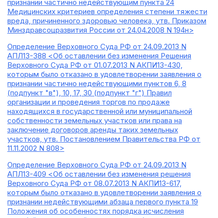
признании частично недействующим пункта 24
Медицинских критериев определения степени тяжести
вреда, причиненного здоровью человека, утв. Приказом
Минздравсоцразвития России от 24.04.2008 N 194н>
Определение Верховного Суда РФ от 24.09.2013 N
АПЛ13-388 <Об оставлении без изменения Решения
Верховного Суда РФ от 01.07.2013 N АКПИ13-430,
которым было отказано в удовлетворении заявления о
признании частично недействующими пунктов 6, 8
(подпункт "в"), 10, 17, 30 (подпункт "г") Правил
организации и проведения торгов по продаже
находящихся в государственной или муниципальной
собственности земельных участков или права на
заключение договоров аренды таких земельных
участков, утв. Постановлением Правительства РФ от
11.11.2002 N 808>
Определение Верховного Суда РФ от 24.09.2013 N
АПЛ13-409 <Об оставлении без изменения решения
Верховного Суда РФ от 08.07.2013 N АКПИ13-617,
которым было отказано в удовлетворении заявления о
признании недействующими абзаца первого пункта 19
Положения об особенностях порядка исчисления