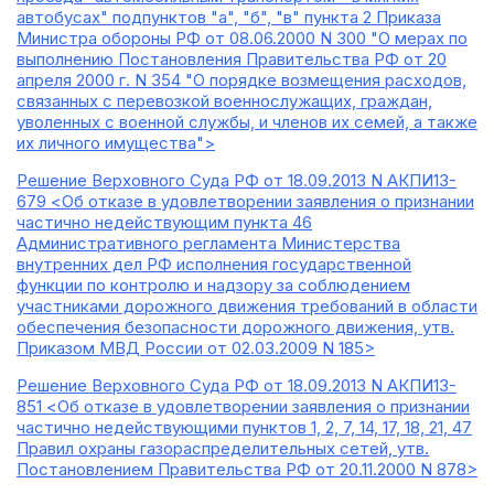
автобусах" подпунктов "а", "б", "в" пункта 2 Приказа
Министра обороны РФ от 08.06.2000 N 300 "О мерах по
выполнению Постановления Правительства РФ от 20
апреля 2000 г. N 354 "О порядке возмещения расходов,
связанных с перевозкой военнослужащих, граждан,
уволенных с военной службы, и членов их семей, а также
их личного имущества">
Решение Верховного Суда РФ от 18.09.2013 N АКПИ13-
679 <Об отказе в удовлетворении заявления о признании
частично недействующим пункта 46
Административного регламента Министерства
внутренних дел РФ исполнения государственной
функции по контролю и надзору за соблюдением
участниками дорожного движения требований в области
обеспечения безопасности дорожного движения, утв.
Приказом МВД России от 02.03.2009 N 185>
Решение Верховного Суда РФ от 18.09.2013 N АКПИ13-
851 <Об отказе в удовлетворении заявления о признании
частично недействующими пунктов 1, 2, 7, 14, 17, 18, 21, 47
Правил охраны газораспределительных сетей, утв.
Постановлением Правительства РФ от 20.11.2000 N 878>