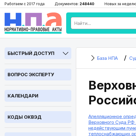
Работаем с 2017 года
Документов:
248440
Новых за недел
БЫСТРЫЙ ДОСТУП
База НПА
Су
ВОПРОС ЭКСПЕРТУ
Верхов
Россий
КАЛЕНДАРИ
Апелляционное опред
КОДЫ ОКВЭД
Верховного Суда РФ 
недействующим пункт
теплоснабжающих орг