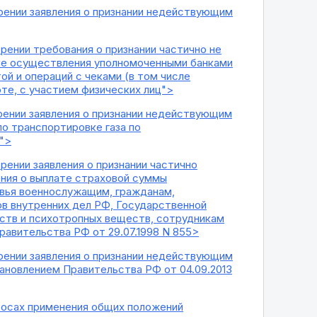
орении заявления о признании недействующим
рении требования о признании частично не
ядке осуществления уполномоченными банками
ой и операций с чеками (в том числе
те, с участием физических лиц">
орении заявления о признании недействующим
по транспортировке газа по
">
рении заявления о признании частично
ния о выплате страховой суммы
овья военнослужащим, гражданам,
ов внутренних дел РФ, Государственной
ств и психотропных веществ, сотрудникам
равительства РФ от 29.07.1998 N 855>
орении заявления о признании недействующим
тановлением Правительства РФ от 04.09.2013
просах применения общих положений