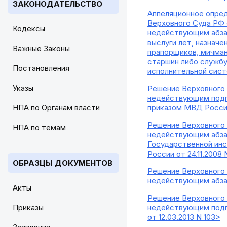
ЗАКОНОДАТЕЛЬСТВО
Аппеляционное опред
Верховного Суда РФ о
Кодексы
недействующим абзац
выслуги лет, назнач
Важные Законы
прапорщиков, мичман
старшин либо службу
Постановления
исполнительной сист
Указы
Решение Верховного 
недействующим подпу
НПА по Органам власти
приказом МВД России 
Решение Верховного С
НПА по темам
недействующим абзац
Государственной инс
России от 24.11.2008 
ОБРАЗЦЫ ДОКУМЕНТОВ
Решение Верховного С
недействующим абзац
Акты
Решение Верховного С
Приказы
недействующим подпу
от 12.03.2013 N 103>