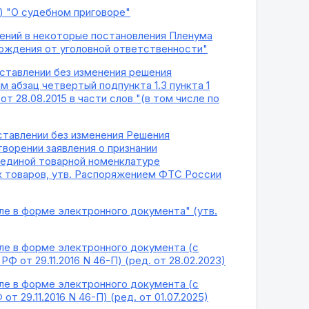
5) "О судебном приговоре"
нений в некоторые постановления Пленума
ождения от уголовной ответственности"
оставлении без изменения решения
 абзац четвертый подпункта 1.3 пункта 1
 28.08.2015 в части слов "(в том числе по
ставлении без изменения Решения
творении заявления о признании
 единой товарной номенклатуре
 товаров, утв. Распоряжением ФТС России
ле в форме электронного документа" (утв.
ле в форме электронного документа (с
Ф от 29.11.2016 N 46-П) (ред. от 28.02.2023)
ле в форме электронного документа (с
т 29.11.2016 N 46-П) (ред. от 01.07.2025)