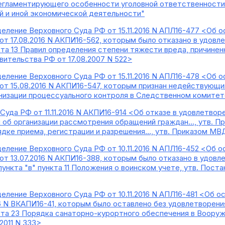
егламентирующего особенности уголовной ответственности 
 и иной экономической деятельности"
еление Верховного Суда РФ от 15.11.2016 N АПЛ16-477 <Об о
т 17.08.2016 N АКПИ16-562, которым было отказано в удовле
а 13 Правил определения степени тяжести вреда, причиненн
ительства РФ от 17.08.2007 N 522>
еление Верховного Суда РФ от 15.11.2016 N АПЛ16-478 <Об 
от 15.08.2016 N АКПИ16-547, которым признан недействующ
рганизации процессуального контроля в Следственном комите
Суда РФ от 11.11.2016 N АКПИ16-914 <Об отказе в удовлетво
 об организации рассмотрения обращений граждан..., утв. При
дке приема, регистрации и разрешения..., утв. Приказом МВ
еление Верховного Суда РФ от 10.11.2016 N АПЛ16-452 <Об о
т 13.07.2016 N АКПИ16-388, которым было отказано в удовле
нкта "в" пункта 11 Положения о воинском учете, утв. Поста
еление Верховного Суда РФ от 10.11.2016 N АПЛ16-481 <Об о
16 N ВКАПИ16-41, которым было оставлено без удовлетворения
а 23 Порядка санаторно-курортного обеспечения в Вооруж
2011 N 333>