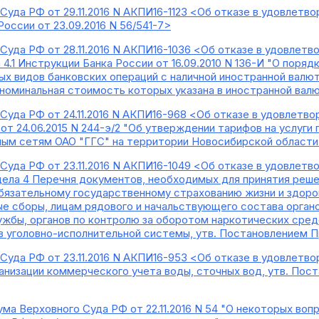
Суда РФ от 29.11.2016 N АКПИ16-1123 <Об отказе в удовлетв
оссии от 23.09.2016 N 56/541-7>
уда РФ от 28.11.2016 N АКПИ16-1036 <Об отказе в удовлетво
4.1 Инструкции Банка России от 16.09.2010 N 136-И "О пор
ых видов банковских операций с наличной иностранной валют
номинальная стоимость которых указана в иностранной валю
Суда РФ от 24.11.2016 N АКПИ16-968 <Об отказе в удовлетв
т 24.06.2015 N 244-э/2 "Об утверждении тарифов на услуги 
ным сетям ОАО "ГГС" на территории Новосибирской области
уда РФ от 23.11.2016 N АКПИ16-1049 <Об отказе в удовлетво
ла 4 Перечня документов, необходимых для принятия реше
бязательному государственному страхованию жизни и здор
ые сборы, лицам рядового и начальствующего состава орган
жбы, органов по контролю за оборотом наркотических сред
в уголовно-исполнительной системы, утв. Постановлением П
Суда РФ от 23.11.2016 N АКПИ16-953 <Об отказе в удовлетв
ганизации коммерческого учета воды, сточных вод, утв. Пос
ма Верховного Суда РФ от 22.11.2016 N 54 "О некоторых во