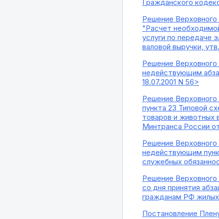
Гражданского кодекс
Решение Верховного С
"Расчет необходимой
услуги по передаче 
валовой выручки, утв
Решение Верховного С
недействующим абзац
18.07.2001 N 56>
Решение Верховного 
пункта 23 Типовой с
товаров и животных 
Минтранса России от 
Решение Верховного С
недействующим пункт
служебных обязаннос
Решение Верховного 
со дня принятия абз
гражданам РФ жилых 
Постановление Пленум