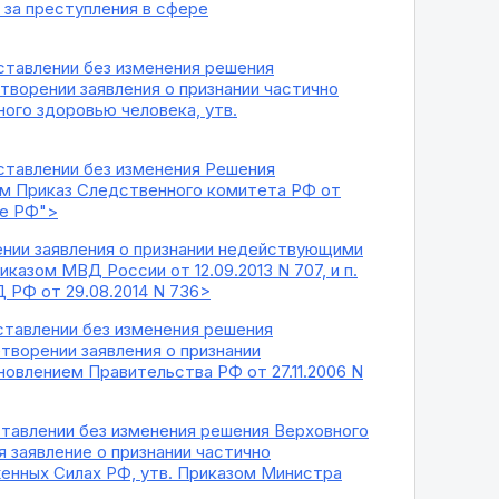
за преступления в сфере
ставлении без изменения решения
творении заявления о признании частично
ого здоровью человека, утв.
оставлении без изменения Решения
им Приказ Следственного комитета РФ от
те РФ">
рении заявления о признании недействующими
казом МВД России от 12.09.2013 N 707, и п.
Д РФ от 29.08.2014 N 736>
ставлении без изменения решения
творении заявления о признании
новлением Правительства РФ от 27.11.2006 N
ставлении без изменения решения Верховного
 заявление о признании частично
енных Силах РФ, утв. Приказом Министра