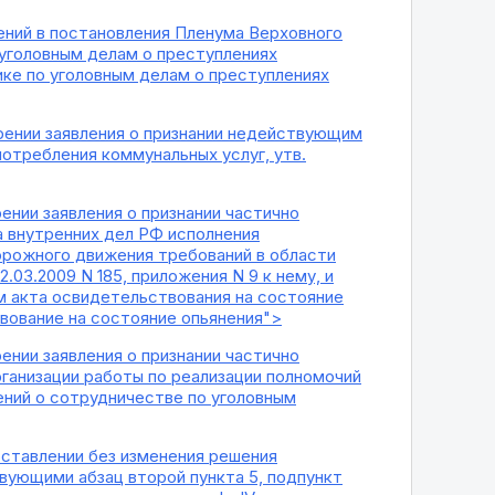
нений в постановления Пленума Верховного
 уголовным делам о преступлениях
тике по уголовным делам о преступлениях
орении заявления о признании недействующим
потребления коммунальных услуг, утв.
ении заявления о признании частично
 внутренних дел РФ исполнения
орожного движения требований в области
03.2009 N 185, приложения N 9 к нему, и
м акта освидетельствования на состояние
твование на состояние опьянения">
ении заявления о признании частично
рганизации работы по реализации полномочий
ний о сотрудничестве по уголовным
оставлении без изменения решения
вующими абзац второй пункта 5, подпункт