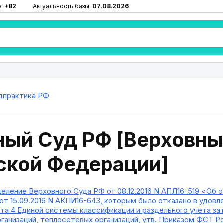
ю:
+82
Актуальность базы:
07.08.2026
дпрактика РФ
ный Суд РФ [Верховны
ской Федерации]
еление Верховного Суда РФ от 08.12.2016 N АПЛ16-519 <Об 
от 15.09.2016 N АКПИ16-643, которым было отказано в удовл
а 4 Единой системы классификации и раздельного учета за
анизаций, теплосетевых организаций, утв. Приказом ФСТ Рос