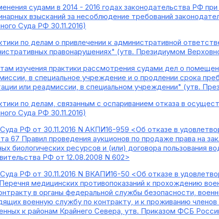
енения судами в 2014 - 2016 годах законодательства РФ при
нарных взысканий за несоблюдение требований законодател
ого Суда РФ 30.11.2016)
ктики по делам о привлечении к административной ответств
истративных правонарушениях" (утв. Президиумом Верховног
атам изучения практики рассмотрения судами дел о помеще
миссии, в специальное учреждение и о продлении срока пре
ции или реадмиссии, в специальном учреждении" (утв. През
ктики по делам, связанным с оспариванием отказа в осущест
ого Суда РФ 30.11.2016)
Суда РФ от 30.11.2016 N АКПИ16-959 <Об отказе в удовлетвор
а 67 Правил проведения аукционов по продаже права на зак
ных биологических ресурсов и (или) договора пользования в
ительства РФ от 12.08.2008 N 602>
Суда РФ от 30.11.2016 N ВКАПИ16-50 <Об отказе в удовлетв
4 Перечня медицинских противопоказаний к прохождению вое
онтракту в органы федеральной службы безопасности, вое
дящих военную службу по контракту, и к проживанию членов 
енных к районам Крайнего Севера, утв. Приказом ФСБ России 