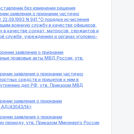
оставлении без изменения решения
нии заявления о признании частично
22.09.1993 N 941 "О порядке исчисления
дившим военную службу в качестве офицеров,
 в качестве солдат, матросов, сержантов и
й службе, учреждениях и органах уголовно-
рении заявления о признании
ивные правовые акты МВД России, утв.
рении заявления о признании частично
ортных средств и прицепов к ним в
утренних дел РФ, утв. Приказом МВД
рении заявления о признании
N АД/43043/14>
рении заявления о признании
му периоду, утв. Приказом Минэнерго России