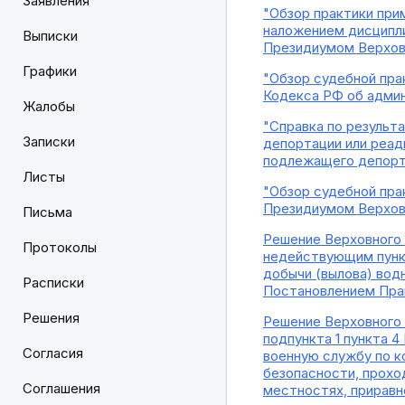
Заявления
"Обзор практики прим
наложением дисципли
Выписки
Президиумом Верховн
Графики
"Обзор судебной пра
Кодекса РФ об админ
Жалобы
"Справка по результ
Записки
депортации или реад
подлежащего депорта
Листы
"Обзор судебной пра
Президиумом Верховн
Письма
Решение Верховного 
Протоколы
недействующим пункт
добычи (вылова) вод
Расписки
Постановлением Прав
Решения
Решение Верховного 
подпункта 1 пункта 
Согласия
военную службу по к
безопасности, прохо
Соглашения
местностях, приравн