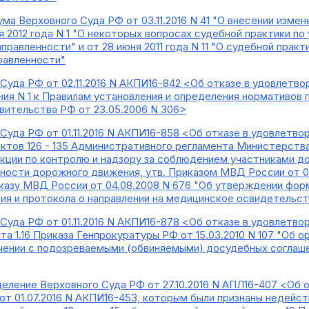
ма Верховного Суда РФ от 03.11.2016 N 41 "О внесении изме
я 2012 года N 1 "О некоторых вопросах судебной практики по
равленности" и от 28 июня 2011 года N 11 "О судебной прак
равленности"
Суда РФ от 02.11.2016 N АКПИ16-842 <Об отказе в удовлетв
ния N 1 к Правилам установления и определения нормативов 
ительства РФ от 23.05.2006 N 306>
уда РФ от 01.11.2016 N АКПИ16-858 <Об отказе в удовлетвор
тов 126 - 135 Административного регламента Министерства
кции по контролю и надзору за соблюдением участниками д
ности дорожного движения, утв. Приказом МВД России от 02.
иказу МВД России от 04.08.2008 N 676 "Об утверждении фор
ния и протокола о направлении на медицинское освидетельс
уда РФ от 01.11.2016 N АКПИ16-878 <Об отказе в удовлетвор
 1.16 Приказа Генпрокуратуры РФ от 15.03.2010 N 107 "Об о
чении с подозреваемыми (обвиняемыми) досудебных соглаше
еление Верховного Суда РФ от 27.10.2016 N АПЛ16-407 <Об 
от 01.07.2016 N АКПИ16-453, которым были признаны недейст