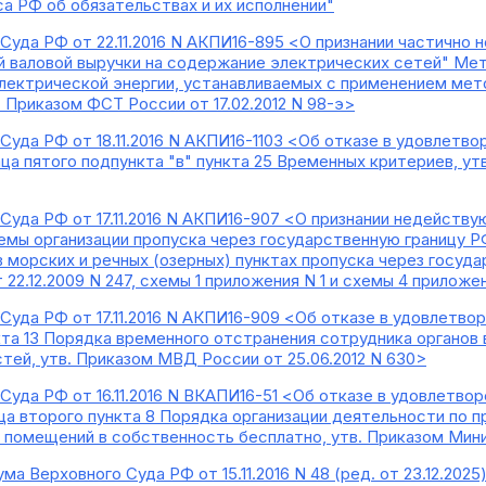
а РФ об обязательствах и их исполнении"
уда РФ от 22.11.2016 N АКПИ16-895 <О признании частично не
 валовой выручки на содержание электрических сетей" Мет
электрической энергии, устанавливаемых с применением ме
. Приказом ФСТ России от 17.02.2012 N 98-э>
уда РФ от 18.11.2016 N АКПИ16-1103 <Об отказе в удовлетво
а пятого подпункта "в" пункта 25 Временных критериев, у
Суда РФ от 17.11.2016 N АКПИ16-907 <О признании недействую
хемы организации пропуска через государственную границу РФ
в морских и речных (озерных) пунктах пропуска через госуда
22.12.2009 N 247, схемы 1 приложения N 1 и схемы 4 приложе
уда РФ от 17.11.2016 N АКПИ16-909 <Об отказе в удовлетвор
а 13 Порядка временного отстранения сотрудника органов 
тей, утв. Приказом МВД России от 25.06.2012 N 630>
Суда РФ от 16.11.2016 N ВКАПИ16-51 <Об отказе в удовлетво
аца второго пункта 8 Порядка организации деятельности по
помещений в собственность бесплатно, утв. Приказом Минис
а Верховного Суда РФ от 15.11.2016 N 48 (ред. от 23.12.202