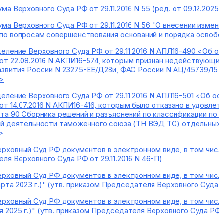
а Верховного Суда РФ от 29.11.2016 N 55 (ред. от 09.12.202
ма Верховного Суда РФ от 29.11.2016 N 56 "О внесении изме
по вопросам совершенствования оснований и порядка освоб
еление Верховного Суда РФ от 29.11.2016 N АПЛ16-490 <Об 
от 22.08.2016 N АКПИ16-574, которым признан недействующим
вития России N 23275-ЕЕ/Д28и, ФАС России N АЦ/45739/15 от
>
еление Верховного Суда РФ от 29.11.2016 N АПЛ16-501 <Об о
т 14.07.2016 N АКПИ16-416, которым было отказано в удовле
а 90 Сборника решений и разъяснений по классификации по
й деятельности таможенного союза (ТН ВЭД ТС) отдельных
>
ерховный Суд РФ документов в электронном виде, в том чис
ля Верховного Суда РФ от 29.11.2016 N 46-П)
ерховный Суд РФ документов в электронном виде, в том чис
рта 2023 г.)" (утв. приказом Председателя Верховного Суда Р
ерховный Суд РФ документов в электронном виде, в том чис
я 2025 г.)" (утв. приказом Председателя Верховного Суда РФ о