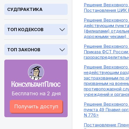
Решение Верховного 
СУДПРАКТИКА
Постановления ЦИК Р
Решение Верховного С
действующим пункта 
ТОП КОДЕКСОВ
(филиалами) отдельн
дорожными чеками), 
Решение Верховного 
ТОП ЗАКОНОВ
Приказа ФСТ России о
газораспределитель
Решение Верховного С
недействующим разде
застрахованным по о
призванным на военн
противопожарной слу
Бесплатно на 2 дня
учреждений и органо
Решение Верховного 
Получить доступ
пункта 49 Правил ор
N 776>
Постановление Плену