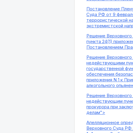
Постановление Плену
Суда РФ от 9 феврал
террористической нап
экстремистской нап
Решение Верховного 
пункта 24(1) приложе
Постановлением Прав
Решение Верховного С
недействующими пунк
государственной фун
обеспечения безопас
приложения N 1 к Пр
алкогольного опьяне
Решение Верховного С
недействующим пункта
прокурора при заклю
делам">
Апелляционное опред
Верховного Суда РФ 