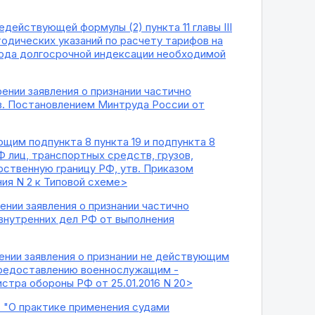
действующей формулы (2) пункта 11 главы III
одических указаний по расчету тарифов на
тода долгосрочной индексации необходимой
рении заявления о признании частично
тв. Постановлением Минтруда России от
щим подпункта 8 пункта 19 и подпункта 8
 лиц, транспортных средств, грузов,
рственную границу РФ, утв. Приказом
ния N 2 к Типовой схеме>
ении заявления о признании частично
внутренних дел РФ от выполнения
рении заявления о признании не действующим
 предоставлению военнослужащим -
тра обороны РФ от 25.01.2016 N 20>
5) "О практике применения судами