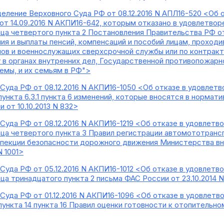
еление Верховного Суда РФ от 08.12.2016 N АПЛ16-520 <Об 
т 14.09.2016 N АКПИ16-642, которым отказано в удовлетворе
а четвертого пункта 2 Постановления Правительства РФ от 
ения и выплаты пенсий, компенсаций и пособий лицам, прохо
ов и военнослужащих сверхсрочной службы или по контракту
 в органах внутренних дел, Государственной противопожарно
емы, и их семьям в РФ">
Суда РФ от 08.12.2016 N АКПИ16-1050 <Об отказе в удовлетво
нкта 6.3.1 пункта 6 изменений, которые вносятся в нормат
от 10.10.2013 N 832>
уда РФ от 08.12.2016 N АКПИ16-1219 <Об отказе в удовлетво
а четвертого пункта 3 Правил регистрации автомототрансп
пекции безопасности дорожного движения Министерства вн
N 1001>
уда РФ от 05.12.2016 N АКПИ16-1012 <Об отказе в удовлетво
а тринадцатого пункта 2 письма ФАС России от 23.10.2014 
уда РФ от 01.12.2016 N АКПИ16-1096 <Об отказе в удовлетво
нкта 14 пункта 16 Правил оценки готовности к отопительно