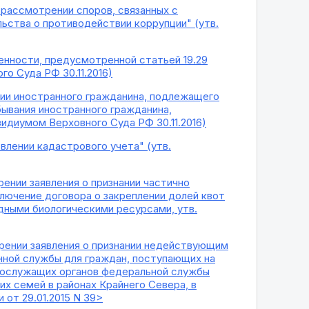
 рассмотрении споров, связанных с
ьства о противодействии коррупции" (утв.
енности, предусмотренной статьей 19.29
о Суда РФ 30.11.2016)
нии иностранного гражданина, подлежащего
бывания иностранного гражданина,
идиумом Верховного Суда РФ 30.11.2016)
влении кадастрового учета" (утв.
ении заявления о признании частично
лючение договора о закреплении долей квот
одными биологическими ресурсами, утв.
орении заявления о признании недействующим
нной службы для граждан, поступающих на
ннослужащих органов федеральной службы
их семей в районах Крайнего Севера, в
от 29.01.2015 N 39>