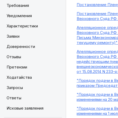
Постановление Пленум
Требования
Постановление Плену
Уведомления
Верховного Суда РФ 
Характеристики
Апелляционное опред
Верховного Суда РФ 
Заявки
Письма Минэкономраз
текущему ремонту)"
Доверенности
Апелляционное опред
Верховного Суда РФ о
Отзывы
недействующим пункт
внешнеэкономическо
Претензии
от 15.08.2014 N 233-р
Ходатайства
"Порядок подачи в В
приказом Председате
Запросы
"Порядок подачи в В
Ответы
изменениями на 20 ма
Исковые заявления
"Порядок подачи в В
изменениями на 1 июл