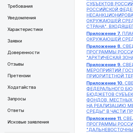
СУБЪЕКТОВ РОССИ
Требования
РОССИЙСКОЙ ФЕДЕ
НЕСАНКЦИОНИРОВАН
Уведомления
ОКРУЖАЮЩЕЙ СРЕДЕ
СТРАНА", ВХОДЯЩЕ
Характеристики
Приложение 7.
ПЛАН
ОКРУЖАЮЩЕЙ СРЕДЫ"
Заявки
Приложение 8.
СВЕД
ПРОГРАММЫ РОССИ
Доверенности
"АРКТИЧЕСКАЯ ЗОН
Отзывы
Приложение 9.
СВЕ
МЕРОПРИЯТИЙ ГОС
Претензии
ПРИОРИТЕТНОЙ ТЕР
Приложение 10.
СВЕ
Ходатайства
ФЕДЕРАЛЬНОГО БЮ
БЮДЖЕТОВ СУБЪЕК
Запросы
ФОНДОВ, МЕСТНЫХ
НА РЕАЛИЗАЦИЮ М
Ответы
СРЕДЫ" В ЧАСТИ П
Приложение 11.
СВЕ
Исковые заявления
ПРОГРАММЫ РОССИ
"ДАЛЬНЕВОСТОЧНЫ