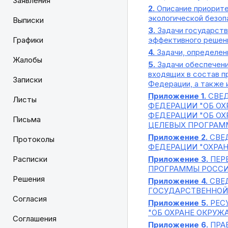
Заявления
2.
Описание приорите
экологической безоп
Выписки
3.
Задачи государств
Графики
эффективного решен
4.
Задачи, определен
Жалобы
5.
Задачи обеспечени
входящих в состав п
Записки
Федерации, а также 
Приложение 1.
СВЕД
Листы
ФЕДЕРАЦИИ "ОБ О
ФЕДЕРАЦИИ "ОБ О
Письма
ЦЕЛЕВЫХ ПРОГРАММ
Приложение 2.
СВЕД
Протоколы
ФЕДЕРАЦИИ "ОХРА
Расписки
Приложение 3.
ПЕР
ПРОГРАММЫ РОССИ
Решения
Приложение 4.
СВЕД
ГОСУДАРСТВЕННОЙ
Согласия
Приложение 5.
РЕС
"ОБ ОХРАНЕ ОКРУ
Соглашения
Приложение 6.
ПРА