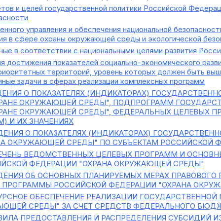
тов и целей государственной политики Российской Федера
асности
енного управления и обеспечения национальной безопасност
ия в сфере охраны окружающей среды и экологической безо
ные в соответствии с национальными целями развития Росс
я достижения показателей социально-экономического разв
риоритетных территорий, уровень которых должен быть выш
иные задачи в сферах реализации комплексных программ
ЕНИЯ О ПОКАЗАТЕЛЯХ (ИНДИКАТОРАХ) ГОСУДАРСТВЕН
ХРАНЕ ОКРУЖАЮЩЕЙ СРЕДЫ", ПОДПРОГРАММ ГОСУДАРС
ХРАНЕ ОКРУЖАЮЩЕЙ СРЕДЫ", ФЕДЕРАЛЬНЫХ ЦЕЛЕВЫХ 
) И ИХ ЗНАЧЕНИЯХ
ЕНИЯ О ПОКАЗАТЕЛЯХ (ИНДИКАТОРАХ) ГОСУДАРСТВЕН
НА ОКРУЖАЮЩЕЙ СРЕДЫ" ПО СУБЪЕКТАМ РОССИЙСКОЙ 
ЕЧЕНЬ ВЕДОМСТВЕННЫХ ЦЕЛЕВЫХ ПРОГРАММ И ОСНОВН
ЙСКОЙ ФЕДЕРАЦИИ "ОХРАНА ОКРУЖАЮЩЕЙ СРЕДЫ"
ЕНИЯ ОБ ОСНОВНЫХ ПЛАНИРУЕМЫХ МЕРАХ ПРАВОВОГО 
 ПРОГРАММЫ РОССИЙСКОЙ ФЕДЕРАЦИИ "ОХРАНА ОКРУ
УРСНОЕ ОБЕСПЕЧЕНИЕ РЕАЛИЗАЦИИ ГОСУДАРСТВЕННОЙ
ЖАЮЩЕЙ СРЕДЫ" ЗА СЧЕТ СРЕДСТВ ФЕДЕРАЛЬНОГО БЮД
ВИЛА ПРЕДОСТАВЛЕНИЯ И РАСПРЕДЕЛЕНИЯ СУБСИДИЙ 