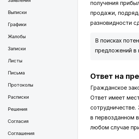
Заявления
получения прибыл
Выписки
продажи, подряда
разновидности с
Графики
Жалобы
В поисках поте
Записки
предложений в 
Листы
Письма
Ответ на пр
Протоколы
Гражданское зако
Расписки
Ответ имеет мест
сотрудничестве. 
Решения
в первозданном в
Согласия
любом случае при
Соглашения