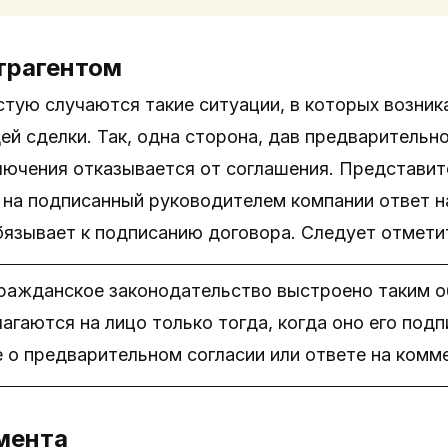
трагентом
стую случаются такие ситуации, в которых возн
й сделки. Так, одна сторона, дав предварительно
лючения отказывается от соглашения. Представи
 на подписанный руководителем компании ответ н
язывает к подписанию договора. Следует отметить
ажданское законодательство выстроено таким об
лагаются на лицо только тогда, когда оно его под
не о предварительном согласии или ответе на ком
мента