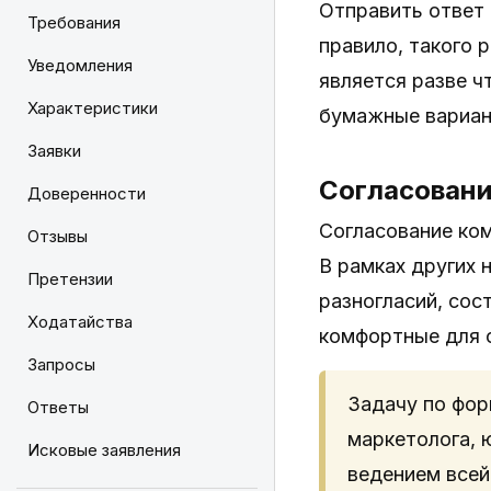
Отправить ответ 
Требования
правило, такого
Уведомления
является разве ч
Характеристики
бумажные вариан
Заявки
Согласован
Доверенности
Согласование ком
Отзывы
В рамках других 
Претензии
разногласий, со
Ходатайства
комфортные для с
Запросы
Задачу по фор
Ответы
маркетолога, 
Исковые заявления
ведением всей