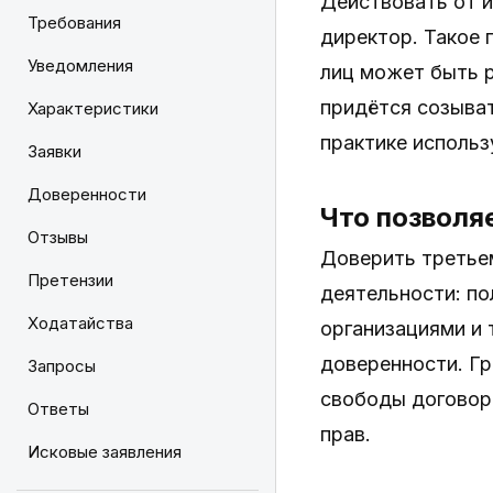
Действовать от и
Требования
директор. Такое 
Уведомления
лиц может быть р
придётся созыват
Характеристики
практике исполь
Заявки
Доверенности
Что позволя
Отзывы
Доверить третьем
Претензии
деятельности: по
Ходатайства
организациями и 
доверенности. Гр
Запросы
свободы договор
Ответы
прав.
Исковые заявления