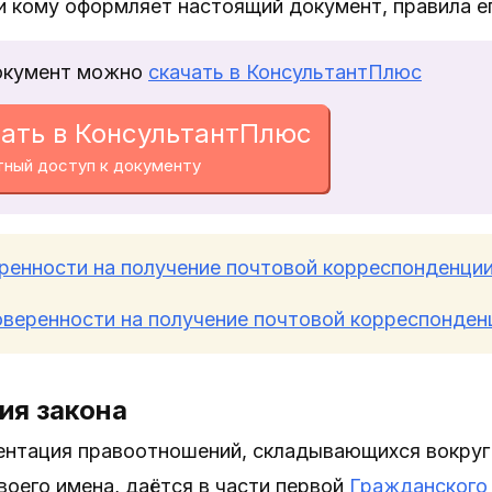
и кому оформляет настоящий документ, правила е
окумент можно
скачать в КонсультантПлюс
ать в КонсультантПлюс
тный доступ к документу
ренности на получение почтовой корреспонденци
веренности на получение почтовой корреспонден
ия закона
ентация правоотношений, складывающихся вокруг
воего имена, даётся в части первой
Гражданского