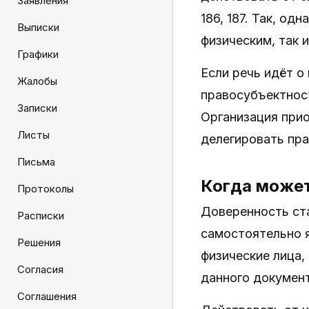
Заявления
186, 187. Так, од
Выписки
физическим, так 
Графики
Если речь идёт о
Жалобы
правосубъектнос
Записки
Организация при
Листы
делегировать пра
Письма
Когда може
Протоколы
Доверенность ста
Расписки
самостоятельно я
Решения
физические лица,
Согласия
данного документ
Соглашения