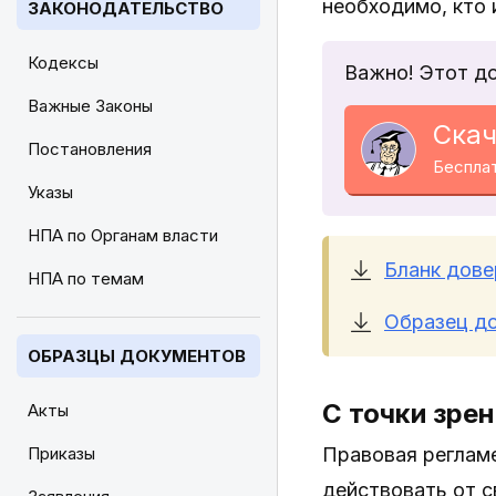
необходимо, кто 
ЗАКОНОДАТЕЛЬСТВО
Кодексы
Важно! Этот д
Важные Законы
Скач
Постановления
Беспла
Указы
НПА по Органам власти
Бланк дове
НПА по темам
Образец до
ОБРАЗЦЫ ДОКУМЕНТОВ
С точки зрен
Акты
Приказы
Правовая реглам
действовать от с