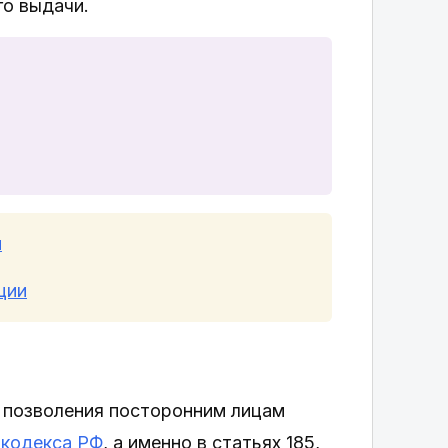
го выдачи.
и
ции
 позволения посторонним лицам
 кодекса РФ
, а именно в статьях 185,