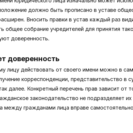
мени юридического лица изначально может исклю
положение должно быть прописано в уставе обще
асширен. Вносить правки в устав каждый раз вид
ь общее собрание учредителей для принятия так
зуют доверенность.
ет доверенность
у лицу действовать от своего имени можно в са
лучение корреспонденции, представительство в с
так далее. Конкретный перечень прав зависит от т
ажданское законодательство не подразделяет их 
а между гражданами лица вправе самостоятельн