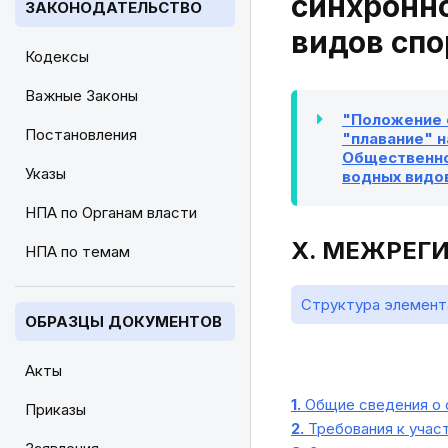
синхронно
ЗАКОНОДАТЕЛЬСТВО
видов спо
Кодексы
Важные Законы
"Положение 
Постановления
"плавание" н
Общественной
Указы
водных видов
НПА по Органам власти
X. МЕЖРЕГ
НПА по темам
Структура элемент
ОБРАЗЦЫ ДОКУМЕНТОВ
Акты
1.
Общие сведения о 
Приказы
2.
Требования к участ