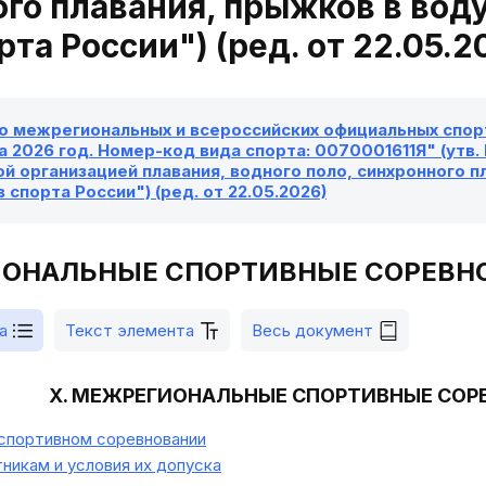
го плавания, прыжков в вод
рта России") (ред. от 22.05.2
о межрегиональных и всероссийских официальных спорт
а 2026 год. Номер-код вида спорта: 0070001611Я" (утв.
 организацией плавания, водного поло, синхронного п
 спорта России") (ред. от 22.05.2026)
ИОНАЛЬНЫЕ СПОРТИВНЫЕ СОРЕВН
а
Текст элемента
Весь документ
X. МЕЖРЕГИОНАЛЬНЫЕ СПОРТИВНЫЕ СО
спортивном соревновании
никам и условия их допуска