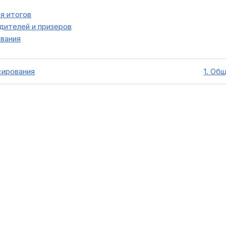
я итогов
ителей и призеров
вания
сирования
1. Об