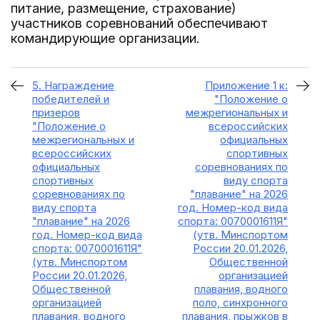
питание, размещение, страхование)
участников соревнований обеспечивают
командирующие организации.
5. Награждение
Приложение 1 к:
победителей и
"Положение о
призеров
межрегиональных и
"Положение о
всероссийских
межрегиональных и
официальных
всероссийских
спортивных
официальных
соревнованиях по
спортивных
виду спорта
соревнованиях по
"плавание" на 2026
виду спорта
год. Номер-код вида
"плавание" на 2026
спорта: 0070001611Я"
год. Номер-код вида
(утв. Минспортом
спорта: 0070001611Я"
России 20.01.2026,
(утв. Минспортом
Общественной
России 20.01.2026,
организацией
Общественной
плавания, водного
организацией
поло, синхронного
плавания, водного
плавания, прыжков в