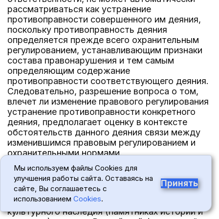
рассматриваться как устранение
противоправности совершенного им деяния,
поскольку противоправность деяния
определяется прежде всего охранительным
регулированием, устанавливающим признаки
состава правонарушения и тем самым
определяющим содержание
противоправности соответствующего деяния.
Следовательно, разрешение вопроса о том,
влечет ли изменение правового регулирования
устранение противоправности конкретного
деяния, предполагает оценку в контексте
обстоятельств данного деяния связи между
изменившимся правовым регулированием и
охранительными нормами.
Мы используем файлы Cookies для
9. Определением от 6 апреля 2023 года N 751-
улучшения работы сайта. Оставаясь на
О Конституционный Суд проанализировал
Принять
сайте, Вы соглашаетесь с
положения подпункта 2 пункта 6 статьи 11
использованием
Cookies
.
Федерального закона "Об объектах
культурного наследия (памятниках истории и