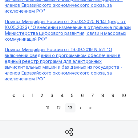
членов Евразийского экономического союза, за
исключением РФ"
Приказ Минцифры России от 25.03.2020 N 141 (ред. от
10.05.2023) "О внесении изменений в отдельные приказы
Министерства цифрового развития, связи и массовых
коммуникаций РФ"
Приказ Минцифры России от 19.09.2019 N 521 "О
включении сведений о программном обеспечении в
единый реестр программ для электронных
вычислительных машин и баз данных из государств -
членов Евразийского экономического союза, за
исключением РФ"
«
‹
1
2
3
4
5
6
7
8
9
10
11
12
13
›
»