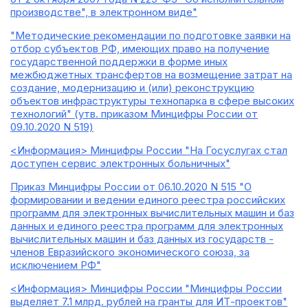
производстве", в электронном виде"
"Методические рекомендации по подготовке заявки на
отбор субъектов РФ, имеющих право на получение
государственной поддержки в форме иных
межбюджетных трансфертов на возмещение затрат на
создание, модернизацию и (или) реконструкцию
объектов инфраструктуры технопарка в сфере высоких
технологий" (утв. приказом Минцифры России от
09.10.2020 N 519)
<Информация> Минцифры России "На Госуслугах стал
доступен сервис электронных больничных"
Приказ Минцифры России от 06.10.2020 N 515 "О
формировании и ведении единого реестра российских
программ для электронных вычислительных машин и баз
данных и единого реестра программ для электронных
вычислительных машин и баз данных из государств -
членов Евразийского экономического союза, за
исключением РФ"
<Информация> Минцифры России "Минцифры России
выделяет 7.1 млрд. рублей на гранты для ИТ-проектов"