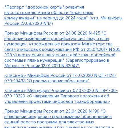
"Паспорт "дорожной карты" развития
высокотехнологичной области "квантовые
коммуникации" на период до 2024 года" (утв. Минцифры
России 27.08.2020 N 17)
Приказ Минцифры России от 24.08.2020 N 425 "О
внесении изменений в российскую систему и план
нумерации, утвержденные приказом Министерства
связи и массовых коммуникаций РФ от 25.04.2017 N 205
"Об утверждении и введении в действие российской
системы и плана нумерации" (Зарегистрировано в
Минюсте России 12.01.2021 N 62047)
<Письмо> Минцифры России от 17.07.2020 N ОП-П24-
070-19433 "О рассмотрении обращения"
<Письмо> Минцифры России от 07.07.2020 N П8-1-06-
070-18220 <О направлении Типового положения об
управлении проектами цифровой трансформации>
Приказ Минцифры России от 23.04.2020 N 190 "О
включении сведений о программном обеспечении в
единый реестр программ для электронных
вычислительных машин и баз данных из государств -