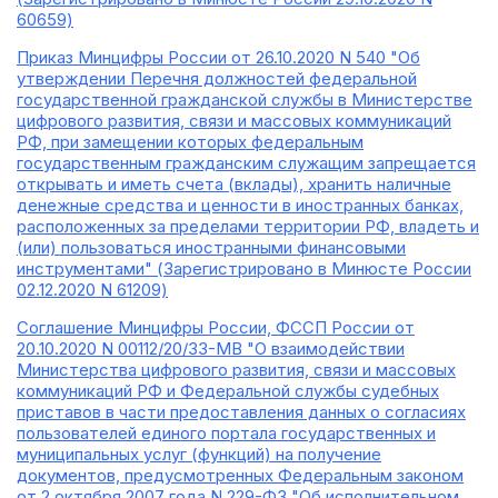
60659)
Приказ Минцифры России от 26.10.2020 N 540 "Об
утверждении Перечня должностей федеральной
государственной гражданской службы в Министерстве
цифрового развития, связи и массовых коммуникаций
РФ, при замещении которых федеральным
государственным гражданским служащим запрещается
открывать и иметь счета (вклады), хранить наличные
денежные средства и ценности в иностранных банках,
расположенных за пределами территории РФ, владеть и
(или) пользоваться иностранными финансовыми
инструментами" (Зарегистрировано в Минюсте России
02.12.2020 N 61209)
Соглашение Минцифры России, ФССП России от
20.10.2020 N 00112/20/33-МВ "О взаимодействии
Министерства цифрового развития, связи и массовых
коммуникаций РФ и Федеральной службы судебных
приставов в части предоставления данных о согласиях
пользователей единого портала государственных и
муниципальных услуг (функций) на получение
документов, предусмотренных Федеральным законом
от 2 октября 2007 года N 229-ФЗ "Об исполнительном