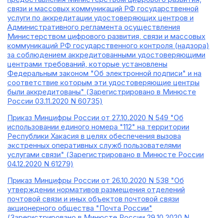
связи и массовых коммуникаций РФ государственной
услуги по аккредитации удостоверяющих центров и
Административного регламента осуществления
Министерством цифрового развития, связи и массовых
коммуникаций РФ государственного контроля (надзора)
за соблюдением аккредитованными удостоверяющими
центрами требований, которые установлены
Федеральным законом "Об электронной подписи" и на
соответствие которым эти удостоверяющие центры
были аккредитованы" (Зарегистрировано в Минюсте
России 03.11.2020 N 60735)
Приказ Минцифры России от 27.10.2020 N 549 "Об
использовании единого номера "112" на территории
Республики Хакасия в целях обеспечения вызова
экстренных оперативных служб пользователями
услугами связи" (Зарегистрировано в Минюсте России
04.12.2020 N 61279)
Приказ Минцифры России от 26.10.2020 N 538 "Об
утверждении нормативов размещения отделений
почтовой связи и иных объектов почтовой связи
акционерного общества "Почта России"
(Зарегистрировано в Минюсте России 29.10.2020 N