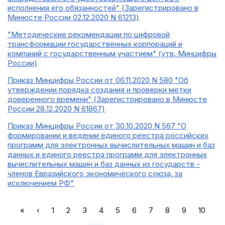
исполнения его обязанностей" (Зарегистрировано в
Минюсте России 02.12.2020 N 61213)
"Методические рекомендации по цифровой
трансформации государственных корпораций и
компаний с государственным участием" (утв. Минцифры
России)
Приказ Минцифры России от 06.11.2020 N 580 "Об
утверждении порядка создания и проверки метки
доверенного времени" (Зарегистрировано в Минюсте
России 28.12.2020 N 61867)
Приказ Минцифры России от 30.10.2020 N 567 "О
формировании и ведении единого реестра российских
программ для электронных вычислительных машин и баз
данных и единого реестра программ для электронных
вычислительных машин и баз данных из государств -
членов Евразийского экономического союза, за
исключением РФ"
«
‹
1
2
3
4
5
6
7
8
9
10