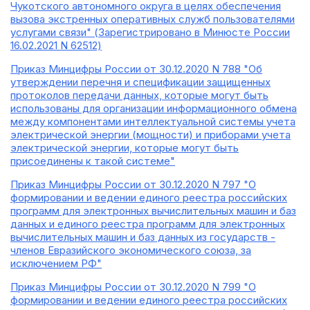
Чукотского автономного округа в целях обеспечения
вызова экстренных оперативных служб пользователями
услугами связи" (Зарегистрировано в Минюсте России
16.02.2021 N 62512)
Приказ Минцифры России от 30.12.2020 N 788 "Об
утверждении перечня и спецификации защищенных
протоколов передачи данных, которые могут быть
использованы для организации информационного обмена
между компонентами интеллектуальной системы учета
электрической энергии (мощности) и приборами учета
электрической энергии, которые могут быть
присоединены к такой системе"
Приказ Минцифры России от 30.12.2020 N 797 "О
формировании и ведении единого реестра российских
программ для электронных вычислительных машин и баз
данных и единого реестра программ для электронных
вычислительных машин и баз данных из государств -
членов Евразийского экономического союза, за
исключением РФ"
Приказ Минцифры России от 30.12.2020 N 799 "О
формировании и ведении единого реестра российских