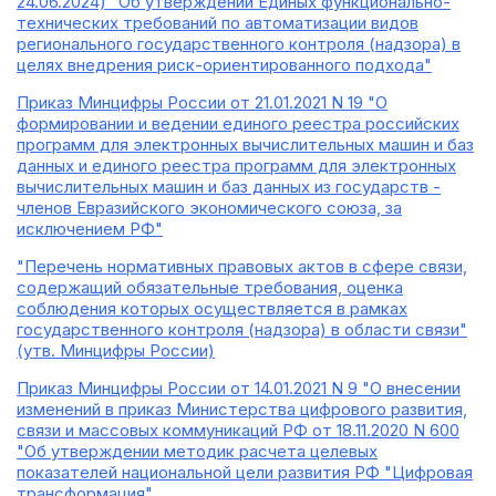
24.06.2024) "Об утверждении Единых функционально-
технических требований по автоматизации видов
регионального государственного контроля (надзора) в
целях внедрения риск-ориентированного подхода"
Приказ Минцифры России от 21.01.2021 N 19 "О
формировании и ведении единого реестра российских
программ для электронных вычислительных машин и баз
данных и единого реестра программ для электронных
вычислительных машин и баз данных из государств -
членов Евразийского экономического союза, за
исключением РФ"
"Перечень нормативных правовых актов в сфере связи,
содержащий обязательные требования, оценка
соблюдения которых осуществляется в рамках
государственного контроля (надзора) в области связи"
(утв. Минцифры России)
Приказ Минцифры России от 14.01.2021 N 9 "О внесении
изменений в приказ Министерства цифрового развития,
связи и массовых коммуникаций РФ от 18.11.2020 N 600
"Об утверждении методик расчета целевых
показателей национальной цели развития РФ "Цифровая
трансформация"