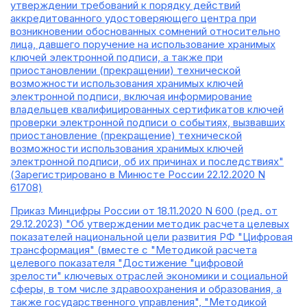
утверждении требований к порядку действий
аккредитованного удостоверяющего центра при
возникновении обоснованных сомнений относительно
лица, давшего поручение на использование хранимых
ключей электронной подписи, а также при
приостановлении (прекращении) технической
возможности использования хранимых ключей
электронной подписи, включая информирование
владельцев квалифицированных сертификатов ключей
проверки электронной подписи о событиях, вызвавших
приостановление (прекращение) технической
возможности использования хранимых ключей
электронной подписи, об их причинах и последствиях"
(Зарегистрировано в Минюсте России 22.12.2020 N
61708)
Приказ Минцифры России от 18.11.2020 N 600 (ред. от
29.12.2023) "Об утверждении методик расчета целевых
показателей национальной цели развития РФ "Цифровая
трансформация" (вместе с "Методикой расчета
целевого показателя "Достижение "цифровой
зрелости" ключевых отраслей экономики и социальной
сферы, в том числе здравоохранения и образования, а
также государственного управления", "Методикой