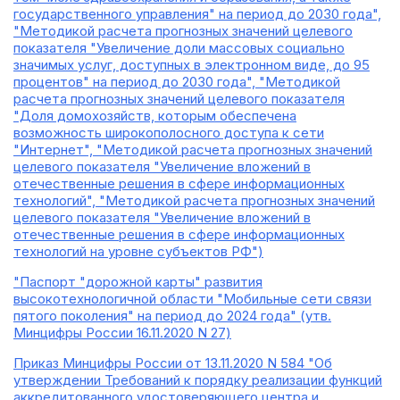
государственного управления" на период до 2030 года",
"Методикой расчета прогнозных значений целевого
показателя "Увеличение доли массовых социально
значимых услуг, доступных в электронном виде, до 95
процентов" на период до 2030 года", "Методикой
расчета прогнозных значений целевого показателя
"Доля домохозяйств, которым обеспечена
возможность широкополосного доступа к сети
"Интернет", "Методикой расчета прогнозных значений
целевого показателя "Увеличение вложений в
отечественные решения в сфере информационных
технологий", "Методикой расчета прогнозных значений
целевого показателя "Увеличение вложений в
отечественные решения в сфере информационных
технологий на уровне субъектов РФ")
"Паспорт "дорожной карты" развития
высокотехнологичной области "Мобильные сети связи
пятого поколения" на период до 2024 года" (утв.
Минцифры России 16.11.2020 N 27)
Приказ Минцифры России от 13.11.2020 N 584 "Об
утверждении Требований к порядку реализации функций
аккредитованного удостоверяющего центра и