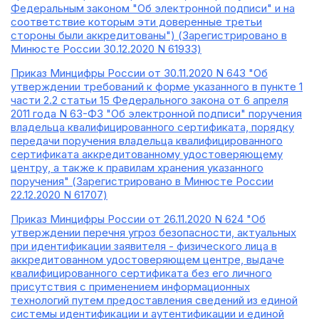
Федеральным законом "Об электронной подписи" и на
соответствие которым эти доверенные третьи
стороны были аккредитованы") (Зарегистрировано в
Минюсте России 30.12.2020 N 61933)
Приказ Минцифры России от 30.11.2020 N 643 "Об
утверждении требований к форме указанного в пункте 1
части 2.2 статьи 15 Федерального закона от 6 апреля
2011 года N 63-ФЗ "Об электронной подписи" поручения
владельца квалифицированного сертификата, порядку
передачи поручения владельца квалифицированного
сертификата аккредитованному удостоверяющему
центру, а также к правилам хранения указанного
поручения" (Зарегистрировано в Минюсте России
22.12.2020 N 61707)
Приказ Минцифры России от 26.11.2020 N 624 "Об
утверждении перечня угроз безопасности, актуальных
при идентификации заявителя - физического лица в
аккредитованном удостоверяющем центре, выдаче
квалифицированного сертификата без его личного
присутствия с применением информационных
технологий путем предоставления сведений из единой
системы идентификации и аутентификации и единой