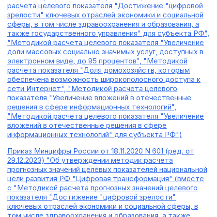
расчета целевого показателя "Достижение "цифровой
зрелости" ключевых отраслей экономики и социальной
сферы, в том числе здравоохранения и образования, а
также государственного управления" для субъекта РФ",
"Методикой расчета целевого показателя "Увеличение
доли массовых социально значимых услуг, доступных в
электронном виде, до 95 процентов", "Методикой
расчета показателя "Доля домохозяйств, которым
обеспечена возможность широкополосного доступа к
сети Интернет", "Методикой расчета целевого
показателя "Увеличение вложений в отечественные
решения в сфере информационных технологий",
"Методикой расчета целевого показателя "Увеличение
вложений в отечественные решения в сфере
информационных технологий" для субъекта РФ")
Приказ Минцифры России от 18.11.2020 N 601 (ред. от
29.12.2023) "Об утверждении методик расчета
прогнозных значений целевых показателей национальной
цели развития РФ "Цифровая трансформация" (вместе
с "Методикой расчета прогнозных значений целевого
показателя "Достижение "цифровой зрелости"
ключевых отраслей экономики и социальной сферы, в
том числе здравоохранения и образования, а также