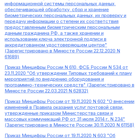
информационной системы персональных данных,
обеспечивающей обработку, сбор и хранение
биометрических персональных данных, их проверку и
передачу информации о степени их соответствия
предоставленным биометрическим персональным
данным гражданина РФ, а также хранении и
использовании ключа электронной подписи в
аккредитованном удостоверяющем центре"
(Зарегистрировано в Минюсте России 22.12.2020 N
61689)
Приказ Минцифры России N 610, ФСБ России N 534 от
23.11.2020 "Об утверждении Типовых требований к плану
мероприятий по внедрению оборудования и
программно-технических средств" (Зарегистрировано в
Минюсте России 22.03.2021 N 62832)
Приказ Минцифры России от 19.11.2020 N 602 "О внесении
изменений в Правила оказания услуг почтовой связи,
утвержденные приказом Министерства связи и
массовых коммуникаций РФ от 31 июля 2014 г. N 234"
(Зарегистрировано в Минюсте России 30.11.2020 N 61158)
Приказ Минцифры России от 19.11.2020 N 603 "Об