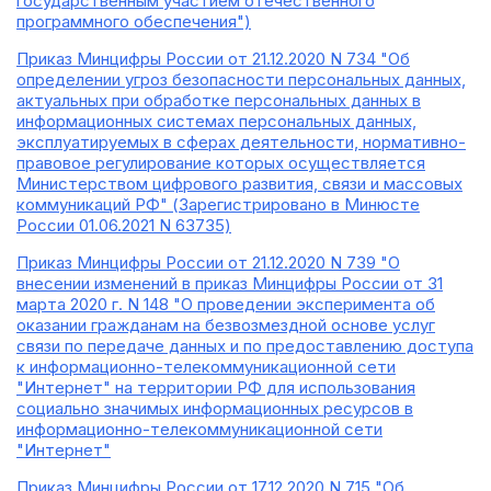
государственным участием отечественного
программного обеспечения")
Приказ Минцифры России от 21.12.2020 N 734 "Об
определении угроз безопасности персональных данных,
актуальных при обработке персональных данных в
информационных системах персональных данных,
эксплуатируемых в сферах деятельности, нормативно-
правовое регулирование которых осуществляется
Министерством цифрового развития, связи и массовых
коммуникаций РФ" (Зарегистрировано в Минюсте
России 01.06.2021 N 63735)
Приказ Минцифры России от 21.12.2020 N 739 "О
внесении изменений в приказ Минцифры России от 31
марта 2020 г. N 148 "О проведении эксперимента об
оказании гражданам на безвозмездной основе услуг
связи по передаче данных и по предоставлению доступа
к информационно-телекоммуникационной сети
"Интернет" на территории РФ для использования
социально значимых информационных ресурсов в
информационно-телекоммуникационной сети
"Интернет"
Приказ Минцифры России от 17.12.2020 N 715 "Об