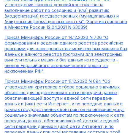
утверждении типовых условий контрактов на
выполнение работ по созданию и (или) развитию
(модернизации) государственных (муниципальных) и
(или) иных информационных систем" (Зарегистрировано
в Минюсте России 12.04.2021 N 63089)
Приказ Минцифры России от 14.12.2020 N 706 "О
формировании и ведении единого реестра российских
программ для электронных вычислительных машин и баз
данных и единого реестра программ для электронных
вычислительных машин и баз данных из государств -
членов Евразийского экономического союза, за
исключением РФ"
Приказ Минцифры России от 11.12.2020 N 694 "Об
утверждении критериев отбора социально значимых
объектов для подключения к сети передачи данных,
обеспечивающей доступ к единой сети передачи
данных и (или) сети Интернет, и по передаче данных в
рамках государственных контрактов на оказание услуг
социально значимым объектам по подключению к сети
передачи данных, обеспечивающей доступ к единой
сети передачи данных и (или) сети Интернет, и по
передаче данных при осуществлении доступа к этой