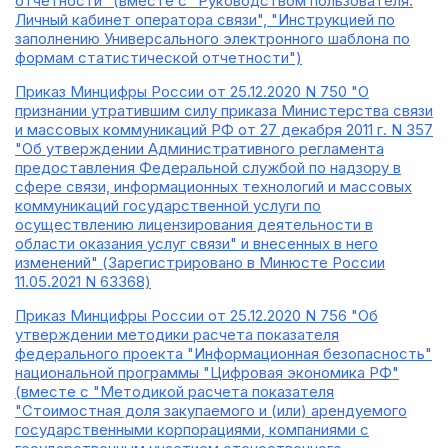
отчетности" (вместе с "Руководством пользователя.
Личный кабинет оператора связи", "Инструкцией по
заполнению Универсального электронного шаблона по
формам статистической отчетности")
Приказ Минцифры России от 25.12.2020 N 750 "О
признании утратившим силу приказа Министерства связи
и массовых коммуникаций РФ от 27 декабря 2011 г. N 357
"Об утверждении Административного регламента
предоставления Федеральной службой по надзору в
сфере связи, информационных технологий и массовых
коммуникаций государственной услуги по
осуществлению лицензирования деятельности в
области оказания услуг связи" и внесенных в него
изменений" (Зарегистрировано в Минюсте России
11.05.2021 N 63368)
Приказ Минцифры России от 25.12.2020 N 756 "Об
утверждении методики расчета показателя
федерального проекта "Информационная безопасность"
национальной программы "Цифровая экономика РФ"
(вместе с "Методикой расчета показателя
"Стоимостная доля закупаемого и (или) арендуемого
государственными корпорациями, компаниями с