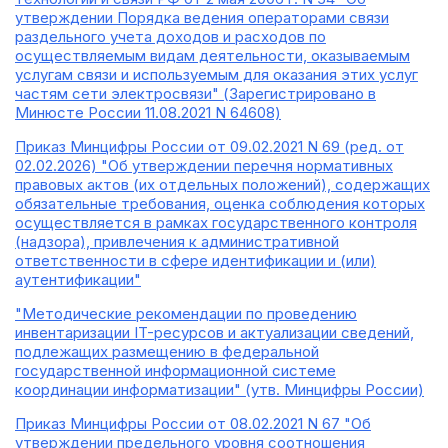
утверждении Порядка ведения операторами связи
раздельного учета доходов и расходов по
осуществляемым видам деятельности, оказываемым
услугам связи и используемым для оказания этих услуг
частям сети электросвязи" (Зарегистрировано в
Минюсте России 11.08.2021 N 64608)
Приказ Минцифры России от 09.02.2021 N 69 (ред. от
02.02.2026) "Об утверждении перечня нормативных
правовых актов (их отдельных положений), содержащих
обязательные требования, оценка соблюдения которых
осуществляется в рамках государственного контроля
(надзора), привлечения к административной
ответственности в сфере идентификации и (или)
аутентификации"
"Методические рекомендации по проведению
инвентаризации IT-ресурсов и актуализации сведений,
подлежащих размещению в федеральной
государственной информационной системе
координации информатизации" (утв. Минцифры России)
Приказ Минцифры России от 08.02.2021 N 67 "Об
утверждении предельного уровня соотношения