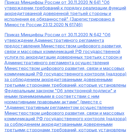
Приказ Минцифры России от 30.11.2020 N 641 "Об
утверждении требований к порядку реализации функций
аккредитованной доверенной третьей стороны и
исполнения ее обязанностей" (Зарегистрировано в
Минюсте России 23.12.2020 N 61746)
Приказ Минцифры России от 30.11.2020 N 642 "Об
утверждении Административного регламента
предоставления Министерством цифрового развития,
связи и массовых коммуникаций РФ государственной
услуги по аккредитации доверенных третьих сторон и
Административного регламента осуществления
Министерством цифрового развития, связи и массовых
коммуникаций РФ государственного контроля (надзора)
за соблюдением аккредитованными доверенными
третьими сторонами требований, которые установлены
Федеральным законом "Об электронной подписи" и
иными принимаемыми в соответствии с ним
нормативными правовыми актами" (вместе с
"Административным регламентом осуществления
Министерством цифрового развития, связи и массовых
коммуникаций РФ государственного контроля (надзора)
за соблюдением аккредитованными доверенными
третьими сторонами требований, которые установлены