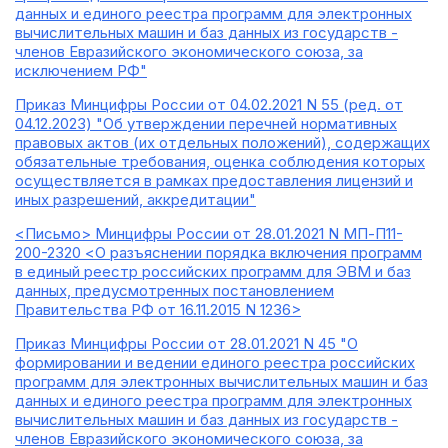
данных и единого реестра программ для электронных
вычислительных машин и баз данных из государств -
членов Евразийского экономического союза, за
исключением РФ"
Приказ Минцифры России от 04.02.2021 N 55 (ред. от
04.12.2023) "Об утверждении перечней нормативных
правовых актов (их отдельных положений), содержащих
обязательные требования, оценка соблюдения которых
осуществляется в рамках предоставления лицензий и
иных разрешений, аккредитации"
<Письмо> Минцифры России от 28.01.2021 N МП-П11-
200-2320 <О разъяснении порядка включения программ
в единый реестр российских программ для ЭВМ и баз
данных, предусмотренных постановлением
Правительства РФ от 16.11.2015 N 1236>
Приказ Минцифры России от 28.01.2021 N 45 "О
формировании и ведении единого реестра российских
программ для электронных вычислительных машин и баз
данных и единого реестра программ для электронных
вычислительных машин и баз данных из государств -
членов Евразийского экономического союза, за