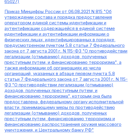
65027)
Приказ Минцифры России от 06.08.2021 N 815 "Об
утверждении состава и порядка предоставления
оператором единой системы идентификации и
аутентификации содержащейся в единой системе
идентификации и аутентификации информации о
физических лицах, идентифицированных в порядке,
предусмотренном пунктом 5.8 статьи 7 Федерального
закона от 7 августа 2001 г. N 115-ФЗ "О противодействии
легализации (отмыванию) доходов, полученных
преступным путем, и финансированию терроризма", а
также информации об организациях из числа
организаций, указанных в абзаце первом пункта 5.8
статьи 7 Федерального закона от 7 августа 2001 г. N 115-
ФЗ "О противодействии легализации (отмыванию)
доходов, полученных преступным путем, и
финансированию терроризма", которым она была
предоставлена, федеральному органу исполнительной
власти, принимающему меры по противодействию
легализации (отмыванию) доходов, полученных
преступным путем, финансированию терроризма и
финансированию распространения оружия массового
уничтожения, и Центральному банку РФ"