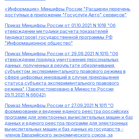
<Информация> Минцифры России "Расширен перечень
доступных в приложении "Госуслуги Авто" сервисов"
Приказ Минцифры России от 01.10.2021 N 1018 "Об
утверждении методики расчета показателей
(индикаторов) государственной программы РФ
"Информационное общество"
Приказ Минцифры России от 29.09.2021 N 1015 "Об
утверждении порядка уничтожения персональных
данных, полученных в результате обезличивания,
субъектом экспериментального правового режима в
сфере цифровых инноваций в случае прекращения
статуса субъекта экспериментального правового
режима" (Зарегистрировано в Минюсте России
29.11.2021 N 66042)
Приказ Минцифры России от 27.09.2021 N 1011 "О
формировании и ведении единого реестра российских
программ для электронных вычислительных машин и баз
данных и единого реестра программ для электронных
вычислительных машин и баз данных из государств -
членов Евразийского экономического союза, за