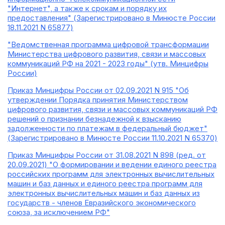
"Интернет", а также к срокам и порядку их
предоставления" (Зарегистрировано в Минюсте России
18.11.2021 N 65877)
"Ведомственная программа цифровой трансформации
Министерства цифрового развития, связи и массовых
коммуникаций РФ на 2021 - 2023 годы" (утв. Минцифры
России)
Приказ Минцифры России от 02.09.2021 N 915 "Об
утверждении Порядка принятия Министерством
цифрового развития, связи и массовых коммуникаций РФ
решений о признании безнадежной к взысканию
задолженности по платежам в федеральный бюджет"
(Зарегистрировано в Минюсте России 11.10.2021 N 65370)
Приказ Минцифры России от 31.08.2021 N 898 (ред. от
20.09.2021) "О формировании и ведении единого реестра
российских программ для электронных вычислительных
машин и баз данных и единого реестра программ для
электронных вычислительных машин и баз данных из
государств - членов Евразийского экономического
союза, за исключением РФ"