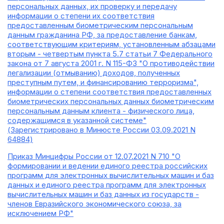
персональных данных, их проверку и передачу
информации о степени их соответствия
предоставленным биометрическим персональным
данным гражданина РФ, за предоставление банкам,
соответствующим критериям, установленным абзацами
вторым - четвертым пункта 5.7 статьи 7 Федерального
закона от 7 августа 2001 г. N 115-ФЗ "О противодействии
легализации (отмыванию) доходов, полученных
преступным путем, и финансированию терроризма",
информации о степени соответствия предоставленных
биометрических персональных данных биометрическим
персональным данным клиента - физического лица,
содержащимся в указанной системе"
(Зарегистрировано в Минюсте России 03.09.2021 N
64884)
Приказ Минцифры России от 12.07.2021 N 710 "О
формировании и ведении единого реестра российских
программ для электронных вычислительных машин и баз
данных и единого реестра программ для электронных
вычислительных машин и баз данных из государств -
членов Евразийского экономического союза, за
исключением РФ"