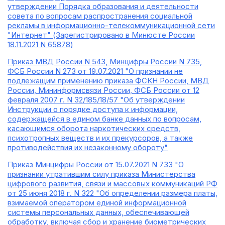
утверждении Порядка образования и деятельности
совета по вопросам распространения социальной
рекламы в информационно-телекоммуникационной сети
"Интернет" (Зарегистрировано в Минюсте России
18.11.2021 N 65878)
Приказ МВД России N 543, Минцифры России N 735,
ФСБ России N 273 от 19.07.2021 "О признании не
подлежащим применению приказа ФСКН России, МВД
России, Мининформсвязи России, ФСБ России от 12
февраля 2007 г. N 32/185/18/57 "Об утверждении
Инструкции о порядке доступа к информации,
содержащейся в едином банке данных по вопросам,
касающимся оборота наркотических средств,
психотропных веществ и их прекурсоров, а также
противодействия их незаконному обороту"
Приказ Минцифры России от 15.07.2021 N 733 "О
признании утратившим силу приказа Министерства
цифрового развития, связи и массовых коммуникаций РФ
от 25 июня 2018 г. N 322 "Об определении размера платы,
взимаемой оператором единой информационной
системы персональных данных, обеспечивающей
обработку, включая сбор и хранение биометрических