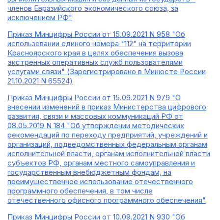
членов Евразийского экономического союза, за
исключением РФ"
Приказ Минцифры России от 15.09.2021 N 958 "Об
использовании единого номера "112" на территории
Красноярского края в целях обеспечения вызова
экстренных оперативных служб пользователями
услугами связи" (Зарегистрировано в Минюсте России
21.10.2021 N 65524)
Приказ Минцифры России от 15.09.2021 N 979 "О
внесении изменений в приказ Министерства цифрового
развития, связи и массовых коммуникаций РФ от
08.05.2019 N 184 "Об утверждении методических
рекомендаций по переходу предприятий, учреждений и
организаций, подведомственных федеральным органам
исполнительной власти, органам исполнительной власти
субъектов РФ, органам местного самоуправления и
государственным внебюджетным фондам, на
преимущественное использование отечественного
программного обеспечения, в том числе
отечественного офисного программного обеспечения"
Приказ Минцифры России от 10.09.2021 N 930 "Об