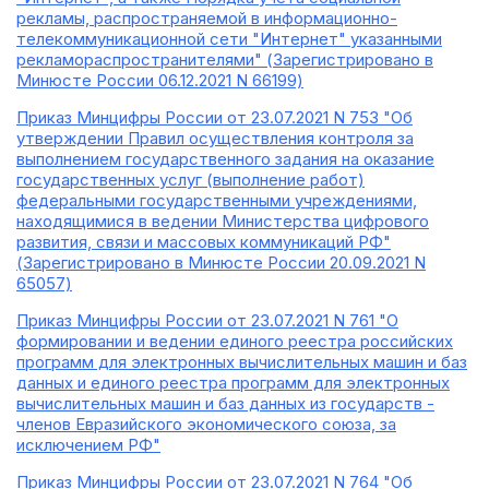
рекламы, распространяемой в информационно-
телекоммуникационной сети "Интернет" указанными
рекламораспространителями" (Зарегистрировано в
Минюсте России 06.12.2021 N 66199)
Приказ Минцифры России от 23.07.2021 N 753 "Об
утверждении Правил осуществления контроля за
выполнением государственного задания на оказание
государственных услуг (выполнение работ)
федеральными государственными учреждениями,
находящимися в ведении Министерства цифрового
развития, связи и массовых коммуникаций РФ"
(Зарегистрировано в Минюсте России 20.09.2021 N
65057)
Приказ Минцифры России от 23.07.2021 N 761 "О
формировании и ведении единого реестра российских
программ для электронных вычислительных машин и баз
данных и единого реестра программ для электронных
вычислительных машин и баз данных из государств -
членов Евразийского экономического союза, за
исключением РФ"
Приказ Минцифры России от 23.07.2021 N 764 "Об