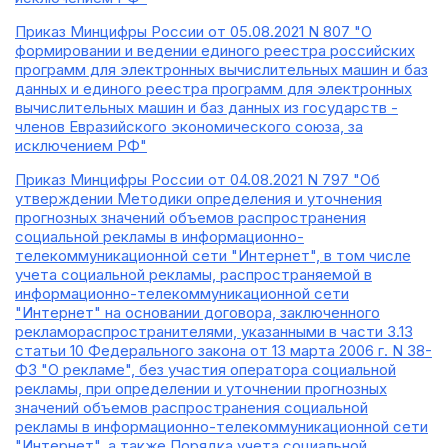
Приказ Минцифры России от 05.08.2021 N 807 "О
формировании и ведении единого реестра российских
программ для электронных вычислительных машин и баз
данных и единого реестра программ для электронных
вычислительных машин и баз данных из государств -
членов Евразийского экономического союза, за
исключением РФ"
Приказ Минцифры России от 04.08.2021 N 797 "Об
утверждении Методики определения и уточнения
прогнозных значений объемов распространения
социальной рекламы в информационно-
телекоммуникационной сети "Интернет", в том числе
учета социальной рекламы, распространяемой в
информационно-телекоммуникационной сети
"Интернет" на основании договора, заключенного
рекламораспространителями, указанными в части 3.13
статьи 10 Федерального закона от 13 марта 2006 г. N 38-
ФЗ "О рекламе", без участия оператора социальной
рекламы, при определении и уточнении прогнозных
значений объемов распространения социальной
рекламы в информационно-телекоммуникационной сети
"Интернет", а также Порядка учета социальной