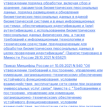
утверждении порядка обработки, включая сбор и
хранение, параметров биометрических персональных
данных, порядка размещения и обновления
биометрических персональных данных в единой
биометрической системе и в иных информационных
системах, обеспечивающих идентификацию и (или)
аутентификацию с использованием биометрических
персональных данных физических лиц, а также
требований к информационным технологиям и
техническим средствам, предназначенным для
обработки биометрических персональных данных в
целях проведения идентификации" (Зарегистрировано в
Минюсте России 28.10.2021 N 65621)
Приказ Минцифры России от 10.09.2021 N 940 "Об
утверждении требований к построению, управлению или
нумерации, организационно-техническому обеспечению
устойчивого функционирования, условиям
взаимодействия, эксплуатации сети связи при оказании
универсальных услуг связи" (вместе с "Требованиями к
построению, управлению или нумерации,
организационно-техническому обеспечению
устойчивого функционирования, условиям
взаимодействия, эксплуатации сети связи при оказании