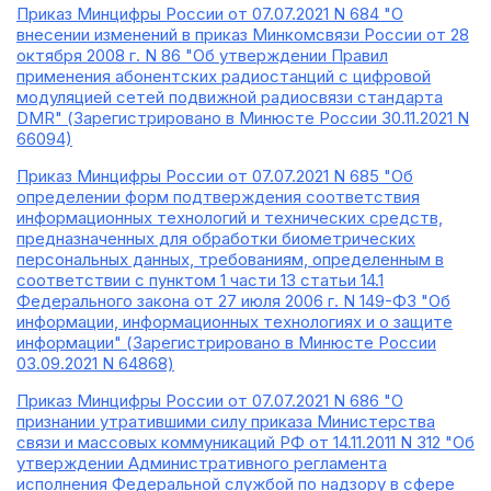
Приказ Минцифры России от 07.07.2021 N 684 "О
внесении изменений в приказ Минкомсвязи России от 28
октября 2008 г. N 86 "Об утверждении Правил
применения абонентских радиостанций с цифровой
модуляцией сетей подвижной радиосвязи стандарта
DMR" (Зарегистрировано в Минюсте России 30.11.2021 N
66094)
Приказ Минцифры России от 07.07.2021 N 685 "Об
определении форм подтверждения соответствия
информационных технологий и технических средств,
предназначенных для обработки биометрических
персональных данных, требованиям, определенным в
соответствии с пунктом 1 части 13 статьи 14.1
Федерального закона от 27 июля 2006 г. N 149-ФЗ "Об
информации, информационных технологиях и о защите
информации" (Зарегистрировано в Минюсте России
03.09.2021 N 64868)
Приказ Минцифры России от 07.07.2021 N 686 "О
признании утратившими силу приказа Министерства
связи и массовых коммуникаций РФ от 14.11.2011 N 312 "Об
утверждении Административного регламента
исполнения Федеральной службой по надзору в сфере