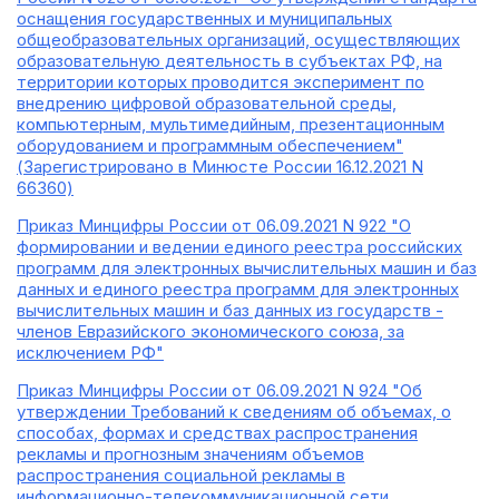
оснащения государственных и муниципальных
общеобразовательных организаций, осуществляющих
образовательную деятельность в субъектах РФ, на
территории которых проводится эксперимент по
внедрению цифровой образовательной среды,
компьютерным, мультимедийным, презентационным
оборудованием и программным обеспечением"
(Зарегистрировано в Минюсте России 16.12.2021 N
66360)
Приказ Минцифры России от 06.09.2021 N 922 "О
формировании и ведении единого реестра российских
программ для электронных вычислительных машин и баз
данных и единого реестра программ для электронных
вычислительных машин и баз данных из государств -
членов Евразийского экономического союза, за
исключением РФ"
Приказ Минцифры России от 06.09.2021 N 924 "Об
утверждении Требований к сведениям об объемах, о
способах, формах и средствах распространения
рекламы и прогнозным значениям объемов
распространения социальной рекламы в
информационно-телекоммуникационной сети