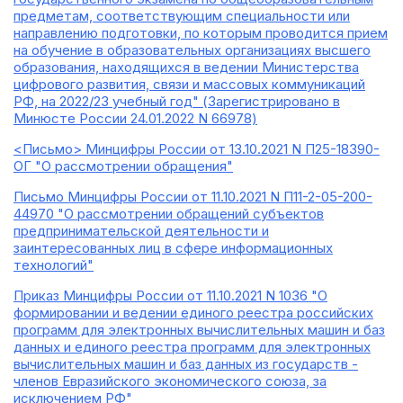
предметам, соответствующим специальности или
направлению подготовки, по которым проводится прием
на обучение в образовательных организациях высшего
образования, находящихся в ведении Министерства
цифрового развития, связи и массовых коммуникаций
РФ, на 2022/23 учебный год" (Зарегистрировано в
Минюсте России 24.01.2022 N 66978)
<Письмо> Минцифры России от 13.10.2021 N П25-18390-
ОГ "О рассмотрении обращения"
Письмо Минцифры России от 11.10.2021 N П11-2-05-200-
44970 "О рассмотрении обращений субъектов
предпринимательской деятельности и
заинтересованных лиц в сфере информационных
технологий"
Приказ Минцифры России от 11.10.2021 N 1036 "О
формировании и ведении единого реестра российских
программ для электронных вычислительных машин и баз
данных и единого реестра программ для электронных
вычислительных машин и баз данных из государств -
членов Евразийского экономического союза, за
исключением РФ"