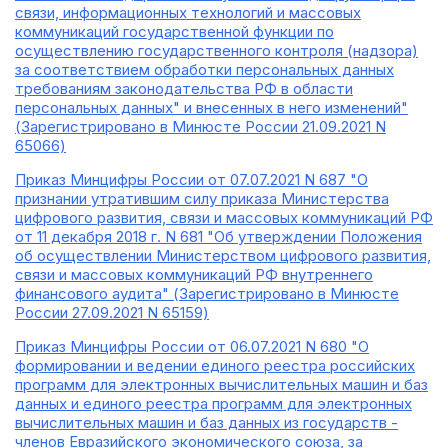
связи, информационных технологий и массовых
коммуникаций государственной функции по
осуществлению государственного контроля (надзора)
за соответствием обработки персональных данных
требованиям законодательства РФ в области
персональных данных" и внесенных в него изменений"
(Зарегистрировано в Минюсте России 21.09.2021 N
65066)
Приказ Минцифры России от 07.07.2021 N 687 "О
признании утратившим силу приказа Министерства
цифрового развития, связи и массовых коммуникаций РФ
от 11 декабря 2018 г. N 681 "Об утверждении Положения
об осуществлении Министерством цифрового развития,
связи и массовых коммуникаций РФ внутреннего
финансового аудита" (Зарегистрировано в Минюсте
России 27.09.2021 N 65159)
Приказ Минцифры России от 06.07.2021 N 680 "О
формировании и ведении единого реестра российских
программ для электронных вычислительных машин и баз
данных и единого реестра программ для электронных
вычислительных машин и баз данных из государств -
членов Евразийского экономического союза, за