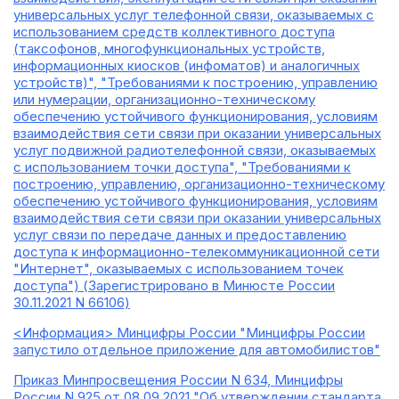
универсальных услуг телефонной связи, оказываемых с
использованием средств коллективного доступа
(таксофонов, многофункциональных устройств,
информационных киосков (инфоматов) и аналогичных
устройств)", "Требованиями к построению, управлению
или нумерации, организационно-техническому
обеспечению устойчивого функционирования, условиям
взаимодействия сети связи при оказании универсальных
услуг подвижной радиотелефонной связи, оказываемых
с использованием точки доступа", "Требованиями к
построению, управлению, организационно-техническому
обеспечению устойчивого функционирования, условиям
взаимодействия сети связи при оказании универсальных
услуг связи по передаче данных и предоставлению
доступа к информационно-телекоммуникационной сети
"Интернет", оказываемых с использованием точек
доступа") (Зарегистрировано в Минюсте России
30.11.2021 N 66106)
<Информация> Минцифры России "Минцифры России
запустило отдельное приложение для автомобилистов"
Приказ Минпросвещения России N 634, Минцифры
России N 925 от 08.09.2021 "Об утверждении стандарта