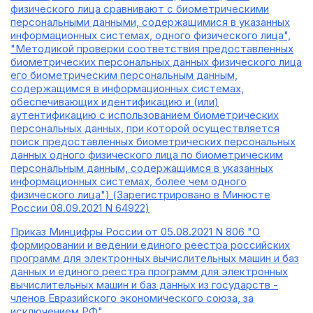
физического лица сравнивают с биометрическими
персональными данными, содержащимися в указанных
информационных системах, одного физического лица",
"Методикой проверки соответствия предоставленных
биометрических персональных данных физического лица
его биометрическим персональным данным,
содержащимся в информационных системах,
обеспечивающих идентификацию и (или)
аутентификацию с использованием биометрических
персональных данных, при которой осуществляется
поиск предоставленных биометрических персональных
данных одного физического лица по биометрическим
персональным данным, содержащимся в указанных
информационных системах, более чем одного
физического лица") (Зарегистрировано в Минюсте
России 08.09.2021 N 64922)
Приказ Минцифры России от 05.08.2021 N 806 "О
формировании и ведении единого реестра российских
программ для электронных вычислительных машин и баз
данных и единого реестра программ для электронных
вычислительных машин и баз данных из государств -
членов Евразийского экономического союза, за
исключением РФ"