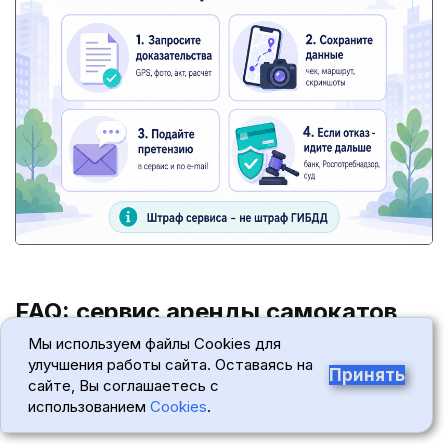
FAQ: сервис аренды самокатов
Мы используем файлы Cookies для
списал штраф или деньги за
улучшения работы сайта. Оставаясь на
Принять
сайте, Вы соглашаетесь с
повреждение
использованием
Cookies
.