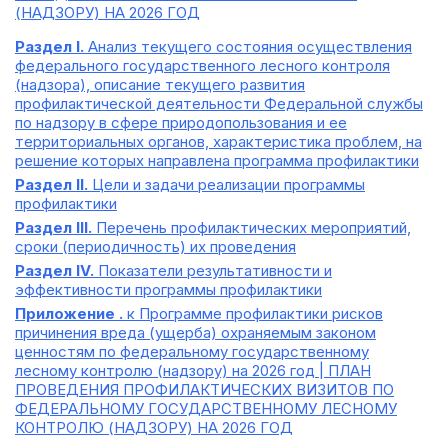
(НАДЗОРУ) НА 2026 ГОД
Раздел I.
Анализ текущего состояния осуществления
федерального государственного лесного контроля
(надзора), описание текущего развития
профилактической деятельности Федеральной службы
по надзору в сфере природопользования и ее
территориальных органов, характеристика проблем, на
решение которых направлена программа профилактики
Раздел II.
Цели и задачи реализации программы
профилактики
Раздел III.
Перечень профилактических мероприятий,
сроки (периодичность) их проведения
Раздел IV.
Показатели результативности и
эффективности программы профилактики
Приложение .
к Программе профилактики рисков
причинения вреда (ущерба) охраняемым законом
ценностям по федеральному государственному
лесному контролю (надзору) на 2026 год | ПЛАН
ПРОВЕДЕНИЯ ПРОФИЛАКТИЧЕСКИХ ВИЗИТОВ ПО
ФЕДЕРАЛЬНОМУ ГОСУДАРСТВЕННОМУ ЛЕСНОМУ
КОНТРОЛЮ (НАДЗОРУ) НА 2026 ГОД