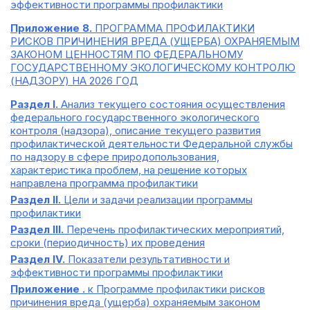
эффективности программы профилактики
Приложение 8.
ПРОГРАММА ПРОФИЛАКТИКИ
РИСКОВ ПРИЧИНЕНИЯ ВРЕДА (УЩЕРБА) ОХРАНЯЕМЫМ
ЗАКОНОМ ЦЕННОСТЯМ ПО ФЕДЕРАЛЬНОМУ
ГОСУДАРСТВЕННОМУ ЭКОЛОГИЧЕСКОМУ КОНТРОЛЮ
(НАДЗОРУ) НА 2026 ГОД
Раздел I.
Анализ текущего состояния осуществления
федерального государственного экологического
контроля (надзора), описание текущего развития
профилактической деятельности Федеральной службы
по надзору в сфере природопользования,
характеристика проблем, на решение которых
направлена программа профилактики
Раздел II.
Цели и задачи реализации программы
профилактики
Раздел III.
Перечень профилактических мероприятий,
сроки (периодичность) их проведения
Раздел IV.
Показатели результативности и
эффективности программы профилактики
Приложение .
к Программе профилактики рисков
причинения вреда (ущерба) охраняемым законом