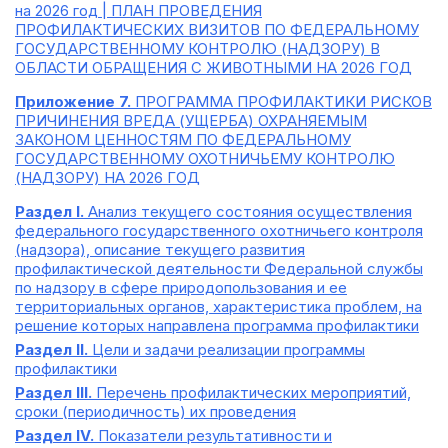
на 2026 год | ПЛАН ПРОВЕДЕНИЯ
ПРОФИЛАКТИЧЕСКИХ ВИЗИТОВ ПО ФЕДЕРАЛЬНОМУ
ГОСУДАРСТВЕННОМУ КОНТРОЛЮ (НАДЗОРУ) В
ОБЛАСТИ ОБРАЩЕНИЯ С ЖИВОТНЫМИ НА 2026 ГОД
Приложение 7.
ПРОГРАММА ПРОФИЛАКТИКИ РИСКОВ
ПРИЧИНЕНИЯ ВРЕДА (УЩЕРБА) ОХРАНЯЕМЫМ
ЗАКОНОМ ЦЕННОСТЯМ ПО ФЕДЕРАЛЬНОМУ
ГОСУДАРСТВЕННОМУ ОХОТНИЧЬЕМУ КОНТРОЛЮ
(НАДЗОРУ) НА 2026 ГОД
Раздел I.
Анализ текущего состояния осуществления
федерального государственного охотничьего контроля
(надзора), описание текущего развития
профилактической деятельности Федеральной службы
по надзору в сфере природопользования и ее
территориальных органов, характеристика проблем, на
решение которых направлена программа профилактики
Раздел II.
Цели и задачи реализации программы
профилактики
Раздел III.
Перечень профилактических мероприятий,
сроки (периодичность) их проведения
Раздел IV.
Показатели результативности и