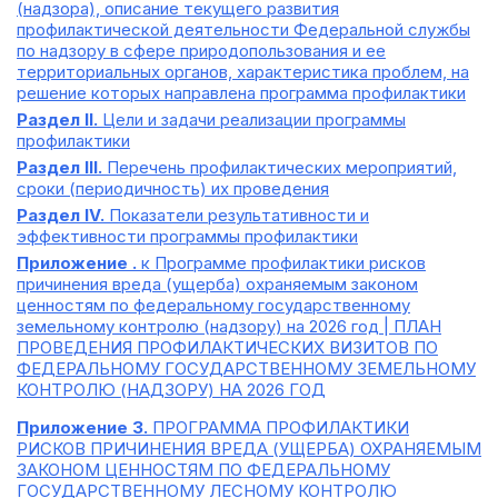
(надзора), описание текущего развития
профилактической деятельности Федеральной службы
по надзору в сфере природопользования и ее
территориальных органов, характеристика проблем, на
решение которых направлена программа профилактики
Раздел II.
Цели и задачи реализации программы
профилактики
Раздел III.
Перечень профилактических мероприятий,
сроки (периодичность) их проведения
Раздел IV.
Показатели результативности и
эффективности программы профилактики
Приложение .
к Программе профилактики рисков
причинения вреда (ущерба) охраняемым законом
ценностям по федеральному государственному
земельному контролю (надзору) на 2026 год | ПЛАН
ПРОВЕДЕНИЯ ПРОФИЛАКТИЧЕСКИХ ВИЗИТОВ ПО
ФЕДЕРАЛЬНОМУ ГОСУДАРСТВЕННОМУ ЗЕМЕЛЬНОМУ
КОНТРОЛЮ (НАДЗОРУ) НА 2026 ГОД
Приложение 3.
ПРОГРАММА ПРОФИЛАКТИКИ
РИСКОВ ПРИЧИНЕНИЯ ВРЕДА (УЩЕРБА) ОХРАНЯЕМЫМ
ЗАКОНОМ ЦЕННОСТЯМ ПО ФЕДЕРАЛЬНОМУ
ГОСУДАРСТВЕННОМУ ЛЕСНОМУ КОНТРОЛЮ