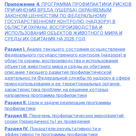
Приложение 4.
ПРОГРАММА ПРОФИЛАКТИКИ РИСКОВ
ПРИЧИНЕНИЯ ВРЕДА (УЩЕРБА) ОХРАНЯЕМЫМ
ЗАКОНОМ ЦЕННОСТЯМ ПО ФЕДЕРАЛЬНОМУ
ГОСУДАРСТВЕННОМУ КОНТРОЛЮ (НАДЗОРУ) В
ОБЛАСТИ ОХРАНЫ, ВОСПРОИЗВОДСТВА И
ИСПОЛЬЗОВАНИЯ ОБЪЕКТОВ ЖИВОТНОГО МИРА И
СРЕДЫ ИХ ОБИТАНИЯ НА 2026 ГОД
Раздел I.
Анализ текущего состояния осуществления
федерального государственного контроля (надзора) в
области охраны, воспроизводства и использования
объектов животного мира и среды их обитания,
описание текущего развития профилактической
деятельности Федеральной службы по надзору в сфере
природопользования и ее территориальных органов,
характеристика проблем, на решение которых
направлена программа профилактики
Раздел II.
Цели и задачи реализации программы
профилактики
Раздел III.
Перечень профилактических мероприятий,
сроки (периодичность) их проведения
Раздел IV.
Показатели результативности и
эффективности программы профилактики