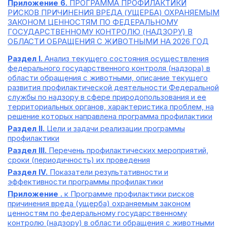
Приложение 6.
ПРОГРАММА ПРОФИЛАКТИКИ
РИСКОВ ПРИЧИНЕНИЯ ВРЕДА (УЩЕРБА) ОХРАНЯЕМЫМ
ЗАКОНОМ ЦЕННОСТЯМ ПО ФЕДЕРАЛЬНОМУ
ГОСУДАРСТВЕННОМУ КОНТРОЛЮ (НАДЗОРУ) В
ОБЛАСТИ ОБРАЩЕНИЯ С ЖИВОТНЫМИ НА 2026 ГОД
Раздел I.
Анализ текущего состояния осуществления
федерального государственного контроля (надзора) в
области обращения с животными, описание текущего
развития профилактической деятельности Федеральной
службы по надзору в сфере природопользования и ее
территориальных органов, характеристика проблем, на
решение которых направлена программа профилактики
Раздел II.
Цели и задачи реализации программы
профилактики
Раздел III.
Перечень профилактических мероприятий,
сроки (периодичность) их проведения
Раздел IV.
Показатели результативности и
эффективности программы профилактики
Приложение .
к Программе профилактики рисков
причинения вреда (ущерба) охраняемым законом
ценностям по федеральному государственному
контролю (надзору) в области обращения с животными