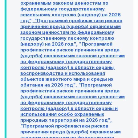
охраняемым законом ценностям по
федеральному государственному
земельному контролю (надзору) на 2026
год", "Программой профилактики рисков
причинения вреда (ущерба) охраняемым
законом ценностям по федеральному
государственному лесному контролю
(надзору) на 2026 год", "Программой
профилактики рисков причинения вреда
(ущерба) охраняемым законом ценностям
по федеральному государственному
контролю (надзору) в области охраны,
воспроизводства и использования
объектов животного мира и среды их
обитания на 2026 год", "Программой
профилактики рисков причинения вреда
(ущерба) охраняемым законом ценностям
по федеральному государственному
контролю (надзору) в области охраны и
использования особо охраняемых
природных территорий на 2026 год",
"Программой профилактики рисков
причинения вреда (ущерба) охраняемым
законом ценностям по федеральному