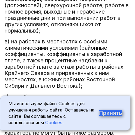
(должностей), сверхурочной работе, работе в
ночное время, выходные и нерабочие
праздничные дни и при выполнении работ в
других условиях, отклоняющихся от
нормальных);
в) на работах в местностях с особыми
климатическими условиями (районные
коэффициенты, коэффициенты к заработной
плате, а также процентные надбавки к
заработной плате за стаж работы в районах
Крайнего Севера и приравненных к ним
местностях, в южных районах Восточной
Сибири и Дальнего Востока);
г) за работу со сведениями, составляющими
государственную тайну, их засекречивание и
Мы используем файлы Cookies для
рассекречивание, а также за работу с
улучшения работы сайта. Оставаясь на
Принять
шифрами.
сайте, Вы соглашаетесь с
использованием
Cookies
.
15. Размеры выплат компенсационного
характера не могут быть ниже размеров,