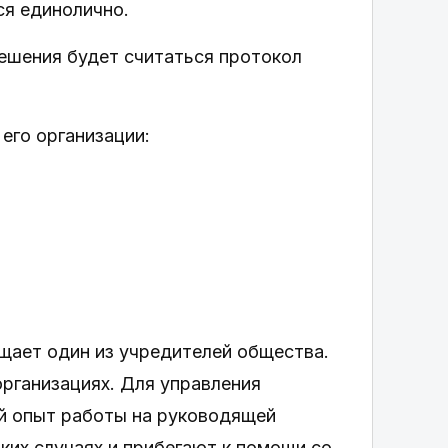
ся единолично.
решения будет считаться протокол
его организации:
щает один из учредителей общества.
организациях. Для управления
й опыт работы на руководящей
ких случаях и прибегают к помощи со