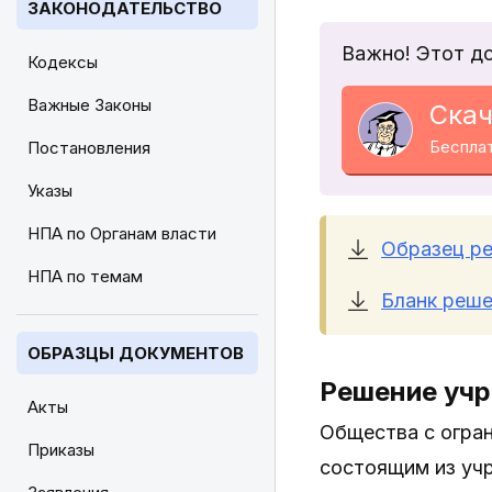
ЗАКОНОДАТЕЛЬСТВО
Важно! Этот д
Кодексы
Важные Законы
Скач
Беспла
Постановления
Указы
НПА по Органам власти
Образец р
НПА по темам
Бланк реше
ОБРАЗЦЫ ДОКУМЕНТОВ
Решение уч
Акты
Общества с огра
Приказы
состоящим из учр