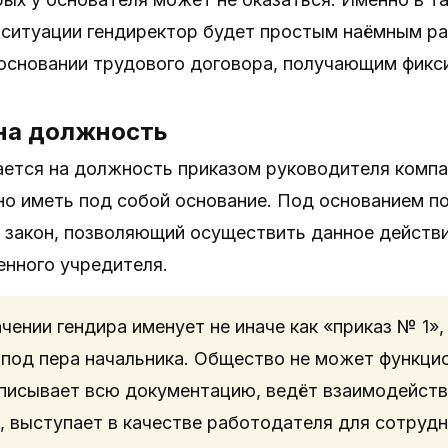
й ситуации гендиректор будет простым наёмным 
 основании трудового договора, получающим фикс
на должность
ается на должность приказом руководителя комп
о иметь под собой основание. Под основанием по
 закон, позволяющий осуществить данное действ
енного учредителя.
чении гендира именует не иначе как «приказ № 1»,
под пера начальника. Общество не может функцио
писывает всю документацию, ведёт взаимодейств
, выступает в качестве работодателя для сотруд