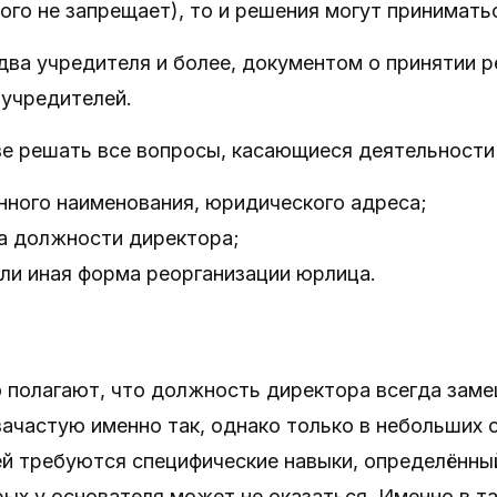
того не запрещает), то и решения могут принимать
два учредителя и более, документом о принятии 
 учредителей.
е решать все вопросы, касающиеся деятельности 
нного наименования, юридического адреса;
на должности директора;
ли иная форма реорганизации юрлица.
 полагают, что должность директора всегда заме
зачастую именно так, однако только в небольших 
ей требуются специфические навыки, определённы
ых у основателя может не оказаться. Именно в та