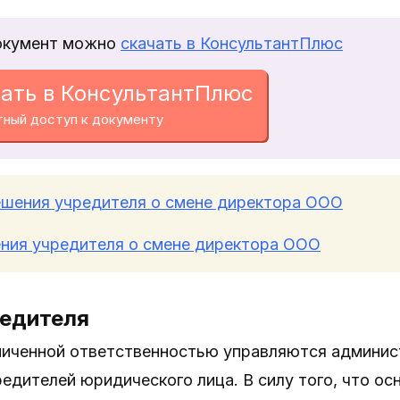
окумент можно
скачать в КонсультантПлюс
ать в КонсультантПлюс
тный доступ к документу
ешения учредителя о смене директора ООО
ния учредителя о смене директора ООО
редителя
ниченной ответственностью управляются админис
едителей юридического лица. В силу того, что о