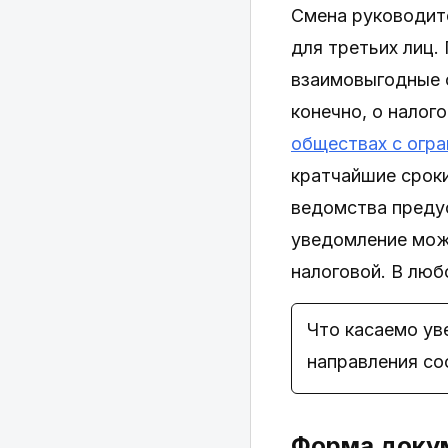
Смена руководите
для третьих лиц.
взаимовыгодные 
конечно, о налог
обществах с огр
кратчайшие сроки
ведомства преду
уведомление мож
налоговой. В лю
Что касаемо ув
направления со
Форма доку