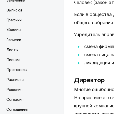
Заявления
человек (закон э
Выписки
Если в общества 
Графики
общего собрания
Жалобы
Учредитель вправ
Записки
смена фирме
Листы
смена лица 
Письма
ликвидация и
Протоколы
Директор
Расписки
Многие ошибочно
Решения
На практике это 
Согласия
крупной компани
Соглашения
должности, котор