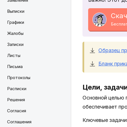
Заявления
Выписки
Скач
Графики
Беспла
Жалобы
Записки
Образец пр
Листы
Бланк прик
Письма
Протоколы
Цели, задач
Расписки
Основной целью п
Решения
обеспечивает про
Согласия
Ключевые задачи
Соглашения