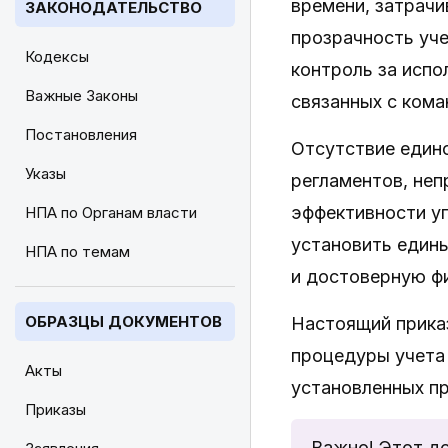
времени, затрач
ЗАКОНОДАТЕЛЬСТВО
прозрачность уче
Кодексы
контроль за испо
Важные Законы
связанных с ком
Постановления
Отсутствие един
Указы
регламентов, не
эффективности у
НПА по Органам власти
установить едины
НПА по темам
и достоверную ф
ОБРАЗЦЫ ДОКУМЕНТОВ
Настоящий приказ
процедуры учета
Акты
установленных пр
Приказы
Важно! Этот д