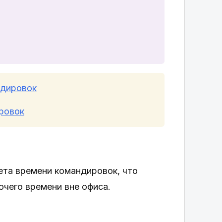
ндировок
ровок
ета времени командировок, что
очего времени вне офиса.