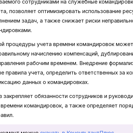
иваемого сотрудниками на служебные командировк
та, позволяет оптимизировать использование рес
лнением задач, а также снижает риски неправильн
андировками.
ой процедуры учета времени командировок может
правильному начислению компенсаций, дублирова
правления рабочим временем. Внедрение формали
е правила учета, определить ответственных за к
иксацию данных о командировках.
 закрепляет обязанности сотрудников и руководи
 времени командировок, а также определяет поря
авил.
окумент можно
скачать в КонсультантПлюс