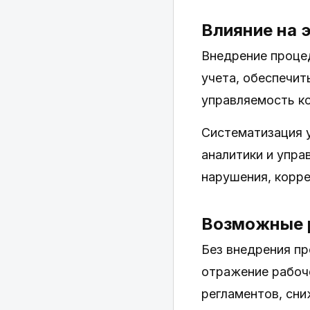
Влияние на 
Внедрение проце
учета, обеспечит
управляемость к
Систематизация 
аналитики и упра
нарушения, корр
Возможные р
Без внедрения п
отражение рабоче
регламентов, сни