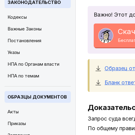
ЗАКОНОДАТЕЛЬСТВО
Важно! Этот д
Кодексы
Важные Законы
Скач
Беспла
Постановления
Указы
НПА по Органам власти
Образец от
НПА по темам
Бланк отве
ОБРАЗЦЫ ДОКУМЕНТОВ
Доказатель
Акты
Запрос суда всег
Приказы
По общему прави