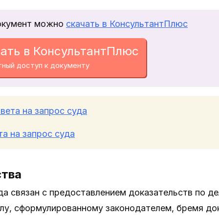
окумент можно
скачать в КонсультантПлюс
ать в КонсультантПлюс
тный доступ к документу
вета на запрос суда
та на запрос суда
ства
да связан с предоставлением доказательств по д
лу, сформулированному законодателем, бремя док