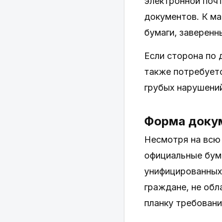
электронной почт
документов. К ма
бумаги, заверенн
Если сторона по 
также потребует
грубых нарушений
Форма доку
Несмотря на всю
официальные бума
унифицированных 
граждане, не об
планку требовани