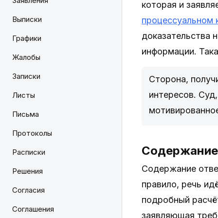
Заявления
которая и заявля
Выписки
процессуальном 
доказательства н
Графики
информации. Така
Жалобы
Записки
Сторона, получи
интересов. Суд
Листы
мотивированное
Письма
Протоколы
Содержание
Расписки
Содержание ответ
Решения
правило, речь ид
Согласия
подробный расчёт
Соглашения
заявляющая треб