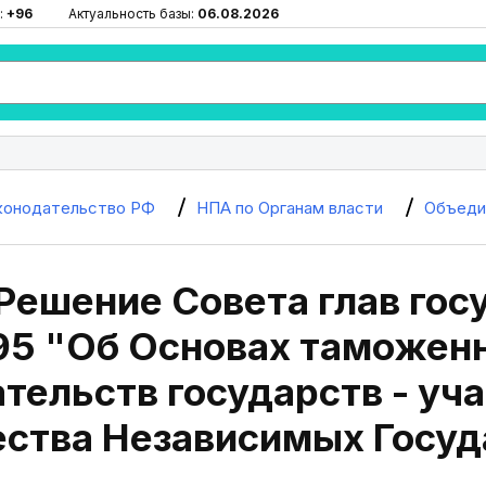
:
+96
Актуальность базы:
06.08.2026
конодательство РФ
НПА по Органам власти
Объеди
 Решение Совета глав гос
995 "Об Основах таможен
тельств государств - уч
ства Независимых Госуд