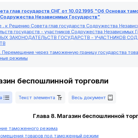
та глав государств СНГ от 10.02.1995 "Об Основах та
в Содружества Независимых Государств"
е
. к Решению Совета глав государств Содружества Незави
льств государств - участников Содружества Независимых Го
ЫХ ЗАКОНОДАТЕЛЬСТВ ГОСУДАРСТВ - УЧАСТНИКОВ СО
ТВ
. Перемещение через таможенную границу государства това
ные режимы
газин беспошлинной торговли
а
Текст элемента
Весь документ
Глава 8. Магазин беспошлинной тор
ие таможенного режима
помещения товаров под таможенный режим