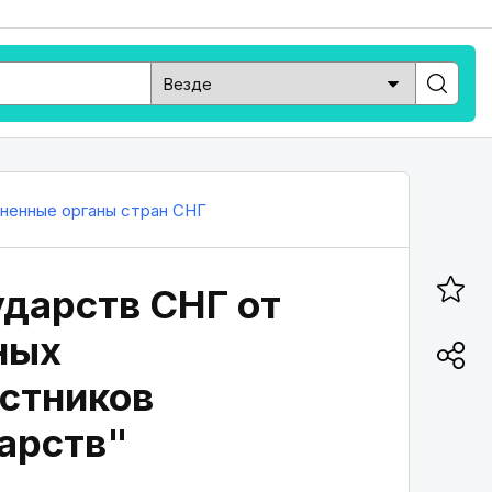
ненные органы стран СНГ
ударств СНГ от
ных
астников
арств"