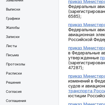
Заявления
приказ Министерс
Федеральных ави
Выписки
(зарегистрирован
6585);
Графики
приказ Министерс
Жалобы
Федеральных ави
авиационная эле
Записки
Российской Федер
Листы
приказ Министерс
в Федеральные а
Письма
утвержденные
пр
(зарегистрирован
Протоколы
47287);
Расписки
приказ Министерс
изменений в Фед
Решения
судов и авиацион
транспорта Росси
Согласия
юстиции Российск
Соглашения
приказ Министерс