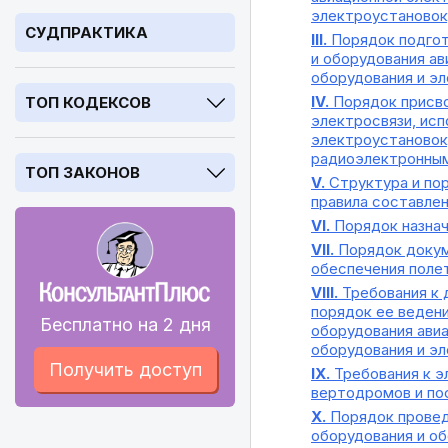
электроустановок,
СУДПРАКТИКА
III.
Порядок подгот
и оборудования ав
оборудования и э
IV.
Порядок присво
ТОП КОДЕКСОВ
электросвязи, исп
электроустановок
радиоэлектронны
ТОП ЗАКОНОВ
V.
Структура и пор
правила составлен
VI.
Порядок назнач
VII.
Порядок докум
обеспечения поле
VIII.
Требования к 
порядок ее ведени
Бесплатно на 2 дня
оборудования ави
оборудования и э
Получить доступ
IX.
Требования к э
вертодромов и по
X.
Порядок провед
оборудования и об