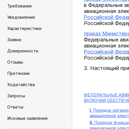
в Федеральные а
Требования
авиационная эле
Российской Федер
Уведомления
Российской Федер
Характеристики
приказ Министерс
Федеральные ави
Заявки
авиационная эле
Доверенности
Российской Федер
Российской Федер
Отзывы
3. Настоящий при
Претензии
Ходатайства
ФЕДЕРАЛЬНЫЕ АВИ
Запросы
ВКЛЮЧАЯ ОБЕСПЕЧ
Ответы
I.
Порядок организ
авиационной элек
Исковые заявления
II.
Порядок функцио
авиационной элект