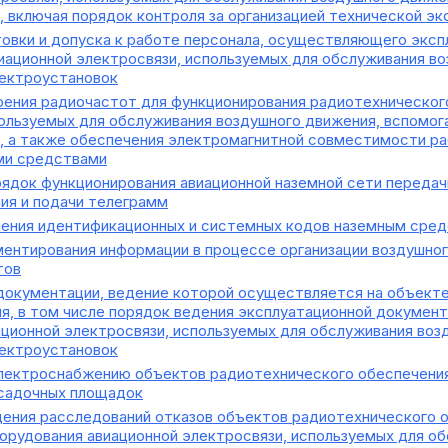
 включая порядок контроля за организацией технической эк
овки и допуска к работе персонала, осуществляющего эксп
иационной электросвязи, используемых для обслуживания в
лектроустановок
ения радиочастот для функционирования радиотехнического
ользуемых для обслуживания воздушного движения, вспомог
, а также обеспечения электромагнитной совместимости ра
ми средствами
ядок функционирования авиационной наземной сети передачи
ия и подачи телеграмм
ения идентификационных и системных кодов наземным сре
ентирования информации в процессе организации воздушног
тов
документации, ведение которой осуществляется на объекте
я, в том числе порядок ведения эксплуатационной докумен
ационной электросвязи, используемых для обслуживания воз
лектроустановок
лектроснабжению объектов радиотехнического обеспечения
садочных площадок
ения расследований отказов объектов радиотехнического о
орудования авиационной электросвязи, используемых для о