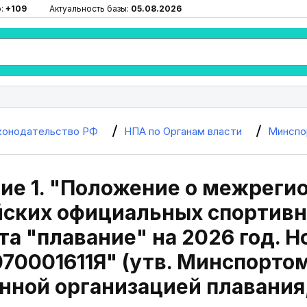
ю:
+109
Актуальность базы:
05.08.2026
конодательство РФ
НПА по Органам власти
Минспо
е 1. "Положение о межреги
йских официальных спортивн
та "плавание" на 2026 год. 
070001611Я" (утв. Минспортом
ной организацией плавания,