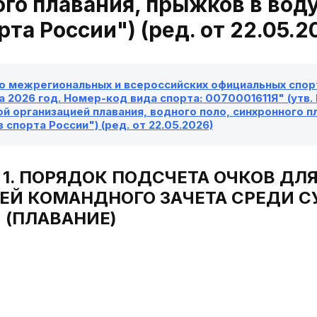
го плавания, прыжков в вод
рта России") (ред. от 22.05.2
о межрегиональных и всероссийских официальных спорт
а 2026 год. Номер-код вида спорта: 0070001611Я" (утв.
 организацией плавания, водного поло, синхронного п
 спорта России") (ред. от 22.05.2026)
 1. ПОРЯДОК ПОДСЧЕТА ОЧКОВ ДЛ
ЕЙ КОМАНДНОГО ЗАЧЕТА СРЕДИ 
 (ПЛАВАНИЕ)