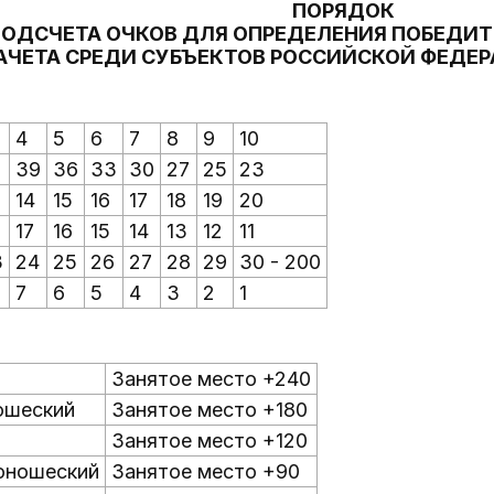
ПОРЯДОК
ОДСЧЕТА ОЧКОВ ДЛЯ ОПРЕДЕЛЕНИЯ ПОБЕДИ
АЧЕТА СРЕДИ СУБЪЕКТОВ РОССИЙСКОЙ ФЕДЕР
4
5
6
7
8
9
10
2
39
36
33
30
27
25
23
14
15
16
17
18
19
20
17
16
15
14
13
12
11
3
24
25
26
27
28
29
30 - 200
7
6
5
4
3
2
1
Занятое место +240
ошеский
Занятое место +180
Занятое место +120
юношеский
Занятое место +90