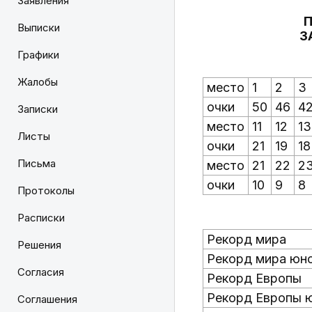
Заявления
П
Выписки
З
Графики
Жалобы
место
1
2
3
очки
50
46
4
Записки
место
11
12
13
Листы
очки
21
19
18
Письма
место
21
22
2
очки
10
9
8
Протоколы
Расписки
Рекорд мира
Решения
Рекорд мира юн
Согласия
Рекорд Европы
Рекорд Европы 
Соглашения