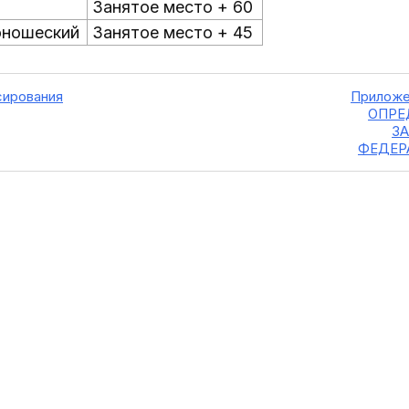
Занятое место + 60
юношеский
Занятое место + 45
сирования
Прилож
ОПРЕ
З
ФЕДЕР