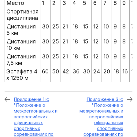
Место
1
2
3
4
5
6
7
8
9
10
Спортивная
дисциплина
Дистанция
30
25
21
18
15
12
10
9
8
7
5 км
Дистанция
30
25
21
18
15
12
10
9
8
7
10 км
Дистанция
30
25
21
18
15
12
10
9
8
7
7,5 км
Эстафета 4
60
50
42
36
30
24
20
18
16
14
x 1250 м
Приложение 1 к:
Приложение 3 к:
"Положение о
"Положение о
межрегиональных и
межрегиональных и
всероссийских
всероссийских
официальных
официальных
спортивных
спортивных
соревнованиях по
соревнованиях по