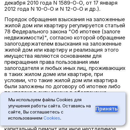
декабря 2010 года N 1589-О-О, от 17 января
2012 года N 10-О-О и N 12-О-О и др.).
Порядок обращения взыскания на заложенные
жилой дом или квартиру регулируется статьей
78 Федерального закона "Об ипотеке (залоге
недвижимости)", согласно которой обращение
залогодержателем взыскания на заложенные
жилой дом или квартиру и реализация этого
имущества являются основанием для
прекращения права пользования ими
залогодателя и любых иных лиц, проживающих
в таких жилом доме или квартире, при
условии, что такие жилой дом или квартира
были заложены по договору об ипотеке либо
по ипотеке в силу закона в обеспечение
возврата кредита или целевого займа,
Мы используем файлы Cookies для
предоставленных банком или иной кредитной
улучшения работы сайта. Оставаясь на
Принять
организацией либо другим юридическим
сайте, Вы соглашаетесь с
лицом на приобретение или строительство
использованием
Cookies
.
таких или иных жилого дома или квартиры, их
капитальный ремонт или иное неотделимое