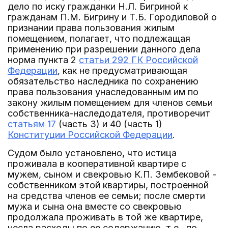
дело по иску гражданки Н.Л. Бигриной к
гражданам П.М. Бигрину и Т.Б. Городиловой о
признании права пользования жилым
помещением, полагает, что подлежащая
применению при разрешении данного дела
норма пункта 2
статьи 292 ГК Российской
Федерации
, как не предусматривающая
обязательство наследника по сохранению
права пользования унаследованным им по
закону жилым помещением для членов семьи
собственника-наследодателя, противоречит
статьям 17
(часть 3) и 40 (часть 1)
Конституции Российской Федерации
.
Судом было установлено, что истица
проживала в кооперативной квартире с
мужем, сыном и свекровью К.П. Зембековой -
собственником этой квартиры, построенной
на средства членов ее семьи; после смерти
мужа и сына она вместе со свекровью
продолжала проживать в той же квартире,
несла расходы по ее содержанию, т.е., по