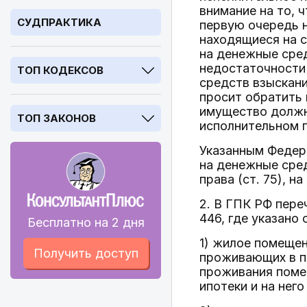
внимание на то, 
СУДПРАКТИКА
первую очередь н
находящиеся на с
на денежные сре
недостаточности 
ТОП КОДЕКСОВ
средств взыскани
просит обратить 
имущество должни
ТОП ЗАКОНОВ
исполнительном п
Указанным Федер
на денежные средс
права (ст. 75), н
2. В ГПК РФ пере
446, где указано
Бесплатно на 2 дня
1) жилое помещен
Получить доступ
проживающих в п
проживания поме
ипотеки и на нег