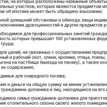
стки, на которых расположены названные объекты 
льных участков, которые являются предметом ипо
ом об ипотеке может быть обращено взыскание;
чной домашней обстановки и обихода, вещи индив
 исключением драгоценностей и других предметов 
еобходимое для профессиональных занятий гражда
мость которых превышает 100 установленных фед
 труда;
для целей, не связанных с осуществлением предп
ный и рабочий скот, олени, кролики, птица, пчелы
гона на пастбища (выезда на пасеку), а также хо
 их содержания;
одимые для очередного посева;
ния и деньги на общую сумму не менее установле
гражданина-должника и лиц, находящихся на его
ходимое семье гражданина-должника для пригото
ние отопительного сезона своего жилого помещен