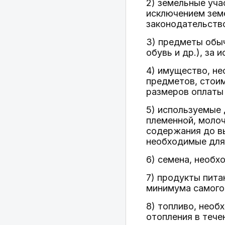
2) земельные уча
исключением земе
законодательств
3) предметы обы
обувь и др.), за
4) имущество, н
предметов, стои
размеров оплаты
5) используемые 
племенной, молоч
содержания до вы
необходимые для
6) семена, необх
7) продукты пита
минимума самого 
8) топливо, необ
отопления в тече