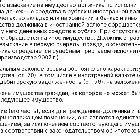
что взыскание на имущество должника по исполн
а денежные средства в рублях и иностранной валю
четах, во вкладах или на хранении в банках и ины
дства должника в иностранной валюте обращается
у него денежных средств в рублях. При отсутств
е обращается на иное имущество. Должник вправе
взыскание в первую очередь (правда, окончатель
ка определяется судебным приставом-исполнител
роизводстве 2007 г.).
альным законом весьма обстоятельно характериз
тва (ст. 70), в том числе в иностранной валюте (с
а дебиторскую задолженность (ст. 76), на заложенн
чень имущества граждан, на которое не может быт
 следующее имущество:
ие (его часть), если для гражданина-должника и ч
ринадлежащем помещении, оно является единств
щением, за исключением соответствующего имуще
о в соответствии с законодательством об ипотеке