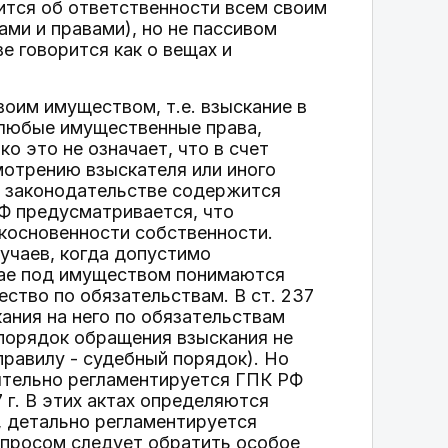
ится об ответственности всем своим
ми и правами), но не пассивом
е говорится как о вещах и
оим имуществом, т.е. взыскание в
любые имущественные права,
о это не означает, что в счет
смотрению взыскателя или иного
 в законодательстве содержится
РФ предусматривается, что
косновенности собственности.
учаев, когда допустимо
чае под имуществом понимаются
ество по обязательствам. В ст. 237
ания на него по обязательствам
 порядок обращения взыскания не
равилу - судебный порядок). Но
оятельно регламентируется ГПК РФ
 г. В этих актах определяются
, детально регламентируется
опросом следует обратить особое