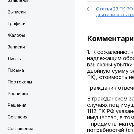
Заявления
Статья 23 ГК РФ
Выписки
деятельность гр
Графики
Жалобы
Комментарий
Записки
1. К сожалению, 
надлежащим обра
Листы
взысканы убытки 
Письма
двойную сумму за
ГК), стоимость не
Протоколы
Гражданин отвеч
Расписки
В гражданском з
случаях под имущ
Решения
1112 ГК РФ указа
Согласия
имущество, в то
- предметы мате
Соглашения
потребностей (ст