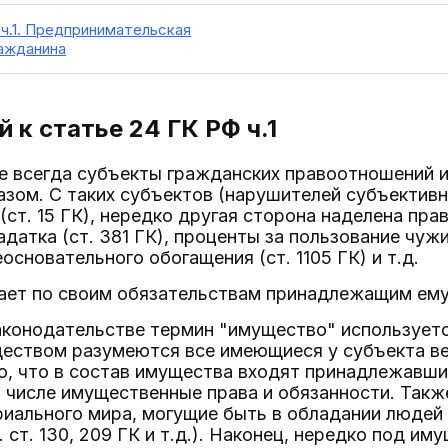
 ч.1. Предпринимательская
ажданина
 к статье 24
ГК РФ ч.1
не всегда субъекты гражданских правоотношений 
зом. С таких субъектов (нарушителей субъективн
(ст. 15 ГК), нередко другая сторона наделена прав
датка (ст. 381 ГК), проценты за пользование чу
основательного обогащения (ст. 1105 ГК) и т.д.
ает по своим обязательствам принадлежащим ем
аконодательстве термин "имущество" используетс
еством разумеются все имеющиеся у субъекта вещи
но, что в состав имущества входят принадлежавш
м числе имущественные права и обязанности. Так
риального мира, могущие быть в обладании людей
. ст. 130, 209 ГК и т.д.). Наконец, нередко под 