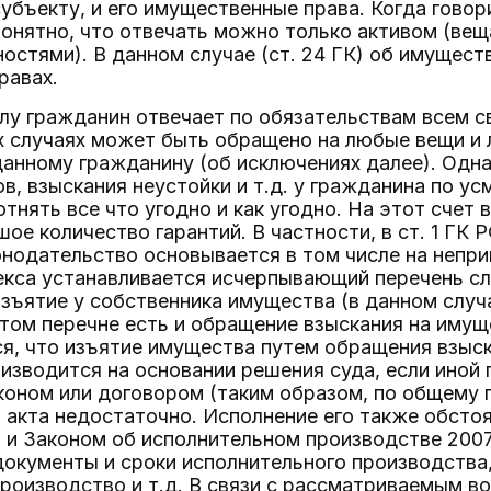
бъекту, и его имущественные права. Когда говор
онятно, что отвечать можно только активом (веща
ностями). В данном случае (ст. 24 ГК) об имуществ
равах.
у гражданин отвечает по обязательствам всем св
 случаях может быть обращено на любые вещи и 
нному гражданину (об исключениях далее). Однак
в, взыскания неустойки и т.д. у гражданина по у
тнять все что угодно и как угодно. На этот счет
ое количество гарантий. В частности, в ст. 1 ГК 
нодательство основывается в том числе на непри
екса устанавливается исчерпывающий перечень сл
изъятие у собственника имущества (в данном слу
этом перечне есть и обращение взыскания на имущ
я, что изъятие имущества путем обращения взыск
изводится на основании решения суда, если иной
оном или договором (таким образом, по общему п
 акта недостаточно. Исполнение его также обст
46) и Законом об исполнительном производстве 2007
окументы и сроки исполнительного производства
роизводство и т.д. В связи с рассматриваемым в