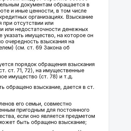
ительным документам обращается в
те и иные ценности, в том числе
х кредитных организациях. Взыскание
 при отсутствии или
ии или недостаточности денежных
 указать имущество, на которое он
но очередность взыскания на
ем) (см. ст. 69 Закона об
уется порядок обращения взыскания
т. ст. 71, 72), на имущественные
ое имущество (ст. 78) и т.д.
ь обращено взыскание, дается в ст.
ленов его семьи, совместно
енным пригодным для постоянного
ства, если оно является предметом
 может быть обращено взыскание;