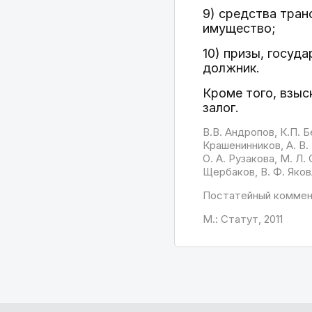
9) средства тран
имущество;
10) призы, госуд
должник.
Кроме того, взы
залог.
В.В. Андропов, К.П. Б
Крашенинников, А. В.
О. А. Рузакова, М. Л.
Щербаков, В. Ф. Яков
Постатейный коммен
М.: Статут, 2011