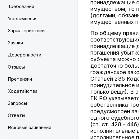
принадлежащие су
Требования
имуществом, то п
(долгами, обязан
Уведомления
имущественных п
Характеристики
По общему правил
соответствующих
Заявки
принадлежащие да
погашения убытко
Доверенности
субъекта можно о
достаточно больш
Отзывы
гражданское зако
Статьей 235 Код
Претензии
принудительное 
Ходатайства
только вещи). В 
ГК РФ указываетс
Запросы
собственника про
предусмотрен зак
Ответы
одного судебного
(ст. ст. 428 - 4
Исковые заявления
исполнительные д
исполнительное п