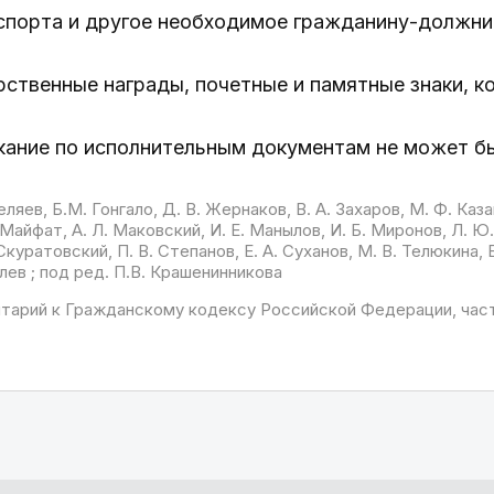
спорта и другое необходимое гражданину-должник
арственные награды, почетные и памятные знаки, 
скание по исполнительным документам не может б
еляев, Б.М. Гонгало, Д. В. Жернаков, В. А. Захаров, М. Ф. Каза
 Майфат, А. Л. Маковский, И. Е. Манылов, И. Б. Миронов, Л. Ю
 Скуратовский, П. В. Степанов, Е. А. Суханов, М. В. Телюкина, Е
лев ; под ред. П.В. Крашенинникова
тарий к Гражданскому кодексу Российской Федерации, час