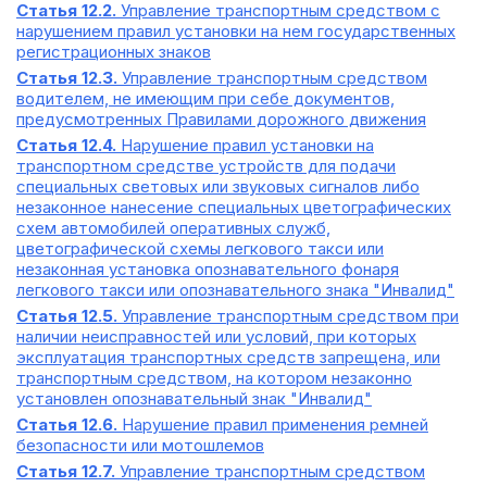
Статья 12.2.
Управление транспортным средством с
нарушением правил установки на нем государственных
регистрационных знаков
Статья 12.3.
Управление транспортным средством
водителем, не имеющим при себе документов,
предусмотренных Правилами дорожного движения
Статья 12.4.
Нарушение правил установки на
транспортном средстве устройств для подачи
специальных световых или звуковых сигналов либо
незаконное нанесение специальных цветографических
схем автомобилей оперативных служб,
цветографической схемы легкового такси или
незаконная установка опознавательного фонаря
легкового такси или опознавательного знака "Инвалид"
Статья 12.5.
Управление транспортным средством при
наличии неисправностей или условий, при которых
эксплуатация транспортных средств запрещена, или
транспортным средством, на котором незаконно
установлен опознавательный знак "Инвалид"
Статья 12.6.
Нарушение правил применения ремней
безопасности или мотошлемов
Статья 12.7.
Управление транспортным средством