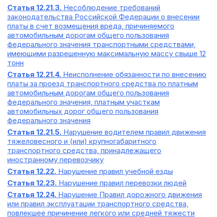
Статья 12.21.3.
Несоблюдение требований
законодательства Российской Федерации о внесении
платы в счет возмещения вреда, причиняемого
автомобильным дорогам общего пользования
федерального значения транспортными средствами,
имеющими разрешенную максимальную массу свыше 12
тонн
Статья 12.21.4.
Неисполнение обязанности по внесению
платы за проезд транспортного средства по платным
автомобильным дорогам общего пользования
федерального значения, платным участкам
автомобильных дорог общего пользования
федерального значения
Статья 12.21.5.
Нарушение водителем правил движения
тяжеловесного и (или) крупногабаритного
транспортного средства, принадлежащего
иностранному перевозчику
Статья 12.22.
Нарушение правил учебной езды
Статья 12.23.
Нарушение правил перевозки людей
Статья 12.24.
Нарушение Правил дорожного движения
или правил эксплуатации транспортного средства,
повлекшее причинение легкого или средней тяжести