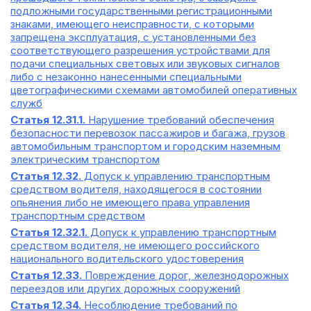
подложными государственными регистрационными
знаками, имеющего неисправности, с которыми
запрещена эксплуатация, с установленными без
соответствующего разрешения устройствами для
подачи специальных световых или звуковых сигналов
либо с незаконно нанесенными специальными
цветографическими схемами автомобилей оперативных
служб
Статья 12.31.1.
Нарушение требований обеспечения
безопасности перевозок пассажиров и багажа, грузов
автомобильным транспортом и городским наземным
электрическим транспортом
Статья 12.32.
Допуск к управлению транспортным
средством водителя, находящегося в состоянии
опьянения либо не имеющего права управления
транспортным средством
Статья 12.32.1.
Допуск к управлению транспортным
средством водителя, не имеющего российского
национального водительского удостоверения
Статья 12.33.
Повреждение дорог, железнодорожных
переездов или других дорожных сооружений
Статья 12.34.
Несоблюдение требований по