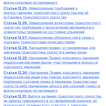
вреда здоровью потерпевшего
Статья 12.25.
Невыполнение требования о
предоставлении транспортного средства или об
остановке транспортного средства
Статья 12.26.
Невыполнение водителем транспортного
средства требования о прохождении медицинского
освидетельствования на состояние опьянения
Статья 12.27.
Невыполнение обязанностей в связи с
дорожно-транспортным происшествием
Статья 12.28.
Нарушение правил, установленных для
движения транспортных средств в жилых зонах
Статья 12.29.
Нарушение Правил дорожного движения
пешеходом или иным лицом, участвующим в процессе
дорожного движения
Статья 12.30.
Нарушение Правил дорожного движения
пешеходом или иным участником дорожного движения,
повлекшее создание помех в движении транспортных
средств либо причинение легкого или средней тяжести
вреда здоровью потерпевшего
Статья 12.31.
Выпуск на линию транспортного средства,
не зарегистрированного в установленном порядке, не
прошедшего технического осмотра, с заведомо