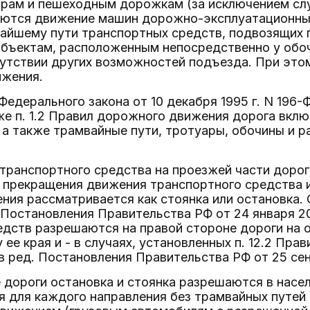
рам и пешеходным дорожкам (за исключением случае
аются движение машин дорожно-эксплуатационных
айшему пути транспортных средств, подвозящих г
объектам, расположенным непосредственно у обо
сутствии других возможностей подъезда. При это
ижения.
2 Федерального закона от 10 декабря 1995 г. N 19
же п. 1.2 Правил дорожного движения дорога вклю
 а также трамвайные пути, тротуары, обочины и р
транспортного средства на проезжей части дорог
прекращения движения транспортного средства и 
ия рассматривается как стоянка или остановка. С
 Постановления Правительства РФ от 24 января 200
дств разрешаются на правой стороне дороги на об
 ее края и - в случаях, установленных п. 12.2 Пра
2 в ред. Постановления Правительства РФ от 25 сен
 дороги остановка и стоянка разрешаются в насел
 для каждого направления без трамвайных путей 