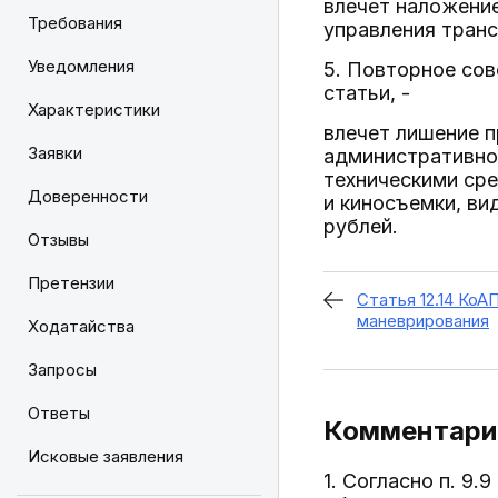
влечет наложение
Требования
управления транс
Уведомления
5. Повторное со
статьи, -
Характеристики
влечет лишение п
Заявки
административно
техническими сре
Доверенности
и киносъемки, ви
рублей.
Отзывы
Претензии
Статья 12.14 КоА
маневрирования
Ходатайства
Запросы
Ответы
Комментарий
Исковые заявления
1. Согласно п. 9