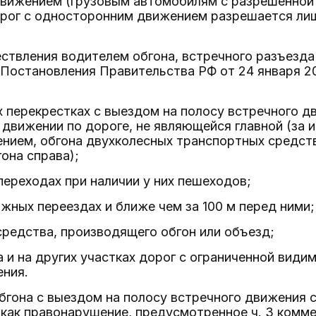
вижением (грузовым автомобилям с разрешенной м
рог с односторонним движением разрешается лиш
ствления водителем обгона, встречного разъезда
Постановления Правительства РФ от 24 января 2001
х перекрестках с выездом на полосу встречного д
 движении по дороге, не являющейся главной (за 
нием, обгона двухколесных транспортных средств
она справа);
переходах при наличии у них пешеходов;
жных переездах и ближе чем за 100 м перед ними;
средства, производящего обгон или объезд;
а и на других участках дорог с ограниченной вид
ения.
гона с выездом на полосу встречного движения 
как правонарушение, предусмотренное ч. 3 комм