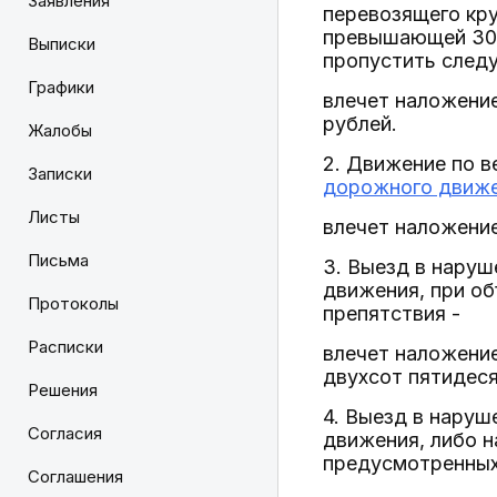
Заявления
перевозящего кру
превышающей 30 
Выписки
пропустить следу
Графики
влечет наложение
рублей.
Жалобы
2. Движение по 
Записки
дорожного движ
Листы
влечет наложение
Письма
3. Выезд в нару
движения, при об
Протоколы
препятствия -
Расписки
влечет наложение
двухсот пятидеся
Решения
4. Выезд в нару
Согласия
движения, либо н
предусмотренных 
Соглашения