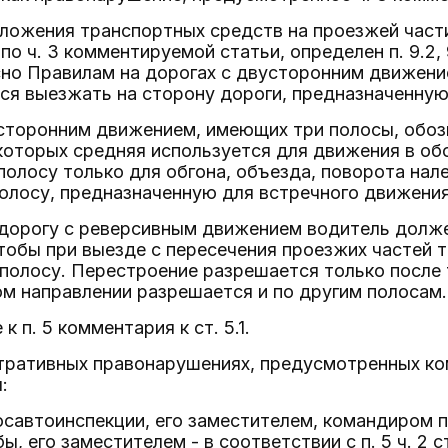
ложения транспортных средств на проезжей част
по ч. 3 комментируемой статьи, определен п. 9.2,
сно Правилам на дорогах с двусторонним движени
ся выезжать на сторону дороги, предназначенную
усторонним движением, имеющих три полосы, обоз
з которых средняя используется для движения в о
полосу только для обгона, объезда, поворота нал
олосу, предназначенную для встречного движения
 дорогу с реверсивным движением водитель долж
тобы при выезде с пересечения проезжих частей 
олосу. Перестроение разрешается только после т
м направлении разрешается и по другим полосам.
к п. 5 комментария к ст. 5.1.
тративных правонарушениях, предусмотренных ко
:
осавтоинспекции, его заместителем, командиром 
, его заместителем - в соответствии с п. 5 ч. 2 с