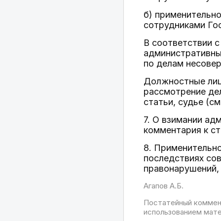
б) применительно
сотрудниками Гос
В соответствии с
административны
по делам несовер
Должностные лица
рассмотрение де
статьи, судье (см.
7. О взимании ад
комментария к ст. 
8. Применительн
последствиях со
правонарушений, 
Агапов А.Б.
Постатейный коммент
использованием матер