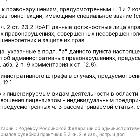
 к правонарушениям, предусмотренным ч. 1 и 2 ко
автоинспекции, имеющими специальное звание (см. 
 ч. 2 ст. 23.2 КоАП данные должностные лица впр
х правонарушениях, совершенных несовершенноле
шеннолетних и защите их прав.
, указанные в подп. "а" данного пункта настоящ
л об административных правонарушениях, предус
 абз. 2 п. 9 комментария к ст. 12.8).
министративного штрафа в случаях, предусмотренных
12.1.
о к лицензируемым видам деятельности в области
вершения лицензиатом - индивидуальным предпр
предусмотренных ч. 3 рассматриваемой статьи, см.
арий к Кодексу Российской Федерации об административны
иалов судебной практики: В 2 кн. 2-е изд., испр. и доп