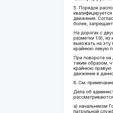
5. Порядок распо
квалифицируется 
движения. Согла
более, запрещает
На дорогах с дв
разметки 1.9), и
выезжать на эту 
крайнюю левую п
При повороте на
таким образом, ч
крайнюю правую п
движение в данно
6. См. примечание 
Дела об админис
рассматриваются
а) начальником Г
патрульной службы