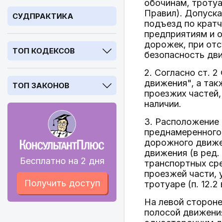
обочинам, тротуа
Правил). Допуск
СУДПРАКТИКА
подъезд по кратч
предприятиям и 
дорожек, при от
ТОП КОДЕКСОВ
безопасность дв
2. Согласно ст. 
движения", а так
ТОП ЗАКОНОВ
проезжих частей,
наличии.
3. Расположение 
преднамеренного 
дорожного движен
движения (в ред.
Бесплатно на 2 дня
транспортных сре
проезжей части, у
Получить доступ
тротуаре (п. 12.
На левой стороне
полосой движения