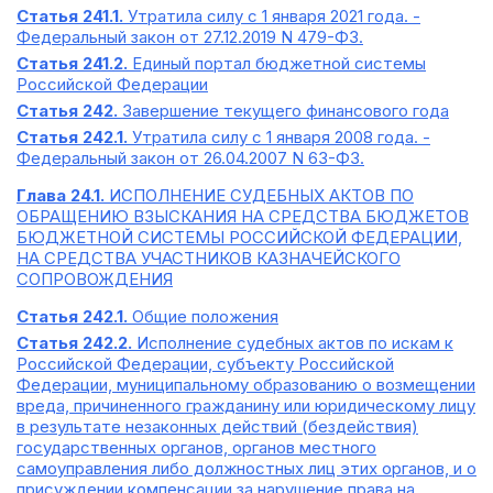
Статья 241.1.
Утратила силу с 1 января 2021 года. -
Федеральный закон от 27.12.2019 N 479-ФЗ.
Статья 241.2.
Единый портал бюджетной системы
Российской Федерации
Статья 242.
Завершение текущего финансового года
Статья 242.1.
Утратила силу с 1 января 2008 года. -
Федеральный закон от 26.04.2007 N 63-ФЗ.
Глава 24.1.
ИСПОЛНЕНИЕ СУДЕБНЫХ АКТОВ ПО
ОБРАЩЕНИЮ ВЗЫСКАНИЯ НА СРЕДСТВА БЮДЖЕТОВ
БЮДЖЕТНОЙ СИСТЕМЫ РОССИЙСКОЙ ФЕДЕРАЦИИ,
НА СРЕДСТВА УЧАСТНИКОВ КАЗНАЧЕЙСКОГО
СОПРОВОЖДЕНИЯ
Статья 242.1.
Общие положения
Статья 242.2.
Исполнение судебных актов по искам к
Российской Федерации, субъекту Российской
Федерации, муниципальному образованию о возмещении
вреда, причиненного гражданину или юридическому лицу
в результате незаконных действий (бездействия)
государственных органов, органов местного
самоуправления либо должностных лиц этих органов, и о
присуждении компенсации за нарушение права на