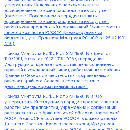
утверждении Положения о порядке выплаты
единовременного вознаграждения за выслугу лет"
(вместе с "Положением о порядке выплаты
единовременного вознаграждения за выслугу лет
работникам предприятий и организаций Министерства
лесного хозяйства РСФСР, финансируемых из
бюджета", утв. Приказом Минтруда РСФСР от 25.02.1991
N 16)
Приказ Минтруда РСФСР от 22.11.1990 N 2 (ред. от
11.07.1991, с изм. от 01.12.2015) "Об утверждении
Инструкции о порядке предоставления социальных
гарантий и компенсаций лицам, работающим в районах
Крайнего Севера и в местностях, приравненных к
районам Крайнего Севера, в соответствии с
действующими нормативными актами"
Приказ Минтруда РСФСР от 22.11.1990 N 3 "Об
утверждении Инструкции о порядке предоставления
работникам предприятий, учреждений и организаций,
расположенных в Архангельской области, Карельской
АССР, Коми ССР в составе РСФСР, в южных районах
Дальнего Востока, Красноярского края, Иркутской
области, а также в Бурятской АССР, Тувинской АССР и