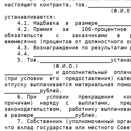
настоящего контракта, тов._____________
                                 (Ф.И.О.
устанавливается:

    4.1. Надбавка  в  размере__________
    4.2. Премия   за    100-процентное 
обязательств    с    заказчиками   в   
ежемесячно (процентов от должностного ок
    4.3. Вознаграждение по результатам 
    4.4. ______________________________
    5. Тов.______________________устана
               (Ф.И.О.)

_______________ и дополнительный  оплач
(при условии  его  предоставления) кале
отпуску выплачивается материальная помо
___________рублей.

    6. При   условии   прекращения   ко
причинам)  наряду  с   выплатами,   пре
законодательством,  работнику выплачива
в размере_____________рублей.

    7. Собственник (уполномоченный орга
что вклад государства или местного Сове