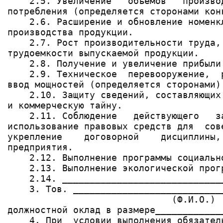
    2.5. Увеличение   объемов   произво
потребления (определяется сторонами конк
    2.6. Расширение и обновление номенк
производства продукции.

    2.7. Рост производительности труда,
трудоемкости выпускаемой продукции.

    2.8. Получение и увеличение прибыли.
    2.9. Техническое  перевооружение,  
ввод мощностей (определяется сторонами).
    2.10. Защиту сведений, составляющих
и коммерческую тайну.

    2.11. Соблюдение   действующего   з
использование правовых средств для  сов
укрепление    договорной    дисциплины,
предприятия.

    2.12. Выполнение программы социальн
    2.13. Выполнение экологической прогр
    2.14. _____________________________
    3. Тов. ___________________________
                              (Ф.И.О.)

должностной оклад в размере____________
    4. При  условии выполнения обязател