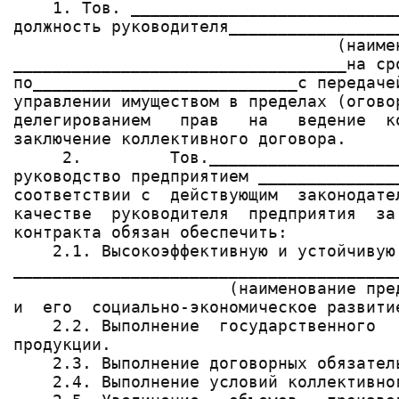
    1. Тов. ___________________________
должность руководителя_________________
                                 (наимен
__________________________________на ср
по___________________________с передаче
управлении имуществом в пределах (огово
делегированием   прав   на   ведение  к
заключение коллективного договора.

     2.         Тов.___________________
руководство предприятием ______________
соответствии с  действующим  законодате
качестве  руководителя  предприятия  за
контракта обязан обеспечить:

    2.1. Высокоэффективную и устойчивую
_______________________________________
                      (наименование пред
и  его  социально-экономическое развитие
    2.2. Выполнение  государственного  
продукции.

    2.3. Выполнение договорных обязатель
    2.4. Выполнение условий коллективног