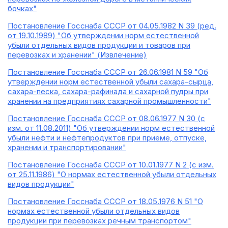
бочках"
Постановление Госснаба СССР от 04.05.1982 N 39 (ред.
от 19.10.1989) "Об утверждении норм естественной
убыли отдельных видов продукции и товаров при
перевозках и хранении" (Извлечение)
Постановление Госснаба СССР от 26.06.1981 N 59 "Об
утверждении норм естественной убыли сахара-сырца,
сахара-песка, сахара-рафинада и сахарной пудры при
хранении на предприятиях сахарной промышленности"
Постановление Госснаба СССР от 08.06.1977 N 30 (с
изм. от 11.08.2011) "Об утверждении норм естественной
убыли нефти и нефтепродуктов при приеме, отпуске,
хранении и транспортировании"
Постановление Госснаба СССР от 10.01.1977 N 2 (с изм.
от 25.11.1986) "О нормах естественной убыли отдельных
видов продукции"
Постановление Госснаба СССР от 18.05.1976 N 51 "О
нормах естественной убыли отдельных видов
продукции при перевозках речным транспортом"