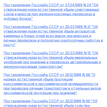
Постановление Госснаба СССР от 07.04.1989 N 24 "Об
утверждении норм естественной убыли спиртованных
соков и морсов при железнодорожных перевозках в
дубовых бочках"
Постановление Госснаба СССР от 29.03.1989 N 21 "Об
утверждении норм естественной убыли антрацитов,
каменных и бурых углей всех марок при морских и
речных перевозках и погрузочно-разгрузочных работах в
порту"
Постановление Госснаба СССР от 20.03.1989 N 15 "Об
утверждении норм естественной убыли минеральных
удобрений при хранении и перевозках автомобильным и
железнодорожным транспортом"
Постановление Госснаба СССР от 26.12.1988 N 98 "О
нормах естественной убыли продукции
коксохимической и лесохимической промышленности
при перевозке речным транспортом и отдельных видов
лесохимической продукции при хранении"
Постановление Госснаба СССР от 26.12.1988 N 99 "Об
утверждении норм естественной убыли соли при