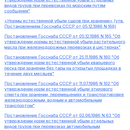
видов грузов при перевозках по морским путям
сообщения"
<Нормы естественной убыли сыров при хранении> (утв.
Постановлением Госснаба СССР от 05.12.1986 N 166)
Постановление Госснаба СССР от 05.12.1986 N 165 "Об
утверждении нормы естественной убыли растительного
масла при железнодорожных перевозках в цистернах"
Постановление Госснаба СССР от 25.11.1986 N 160 "Об
утверждении норм естественной убыли кварцевого
песка при хранении без тары на открытых площадках в
течение двух месяцев"
Постановление Госснаба СССР от 11.07.1986 N 102 "Об
утверждении норм естественной убыли этилового
спирта при хранении, перемещениях и транспортировке
железнодорожным, водным и автомобильным
транспортом"
Постановление Госснаба СССР от 02.06.1986 N 63 "Об
утверждении норм естественной убыли отдельных
видов грузов при перевозках автомобильным