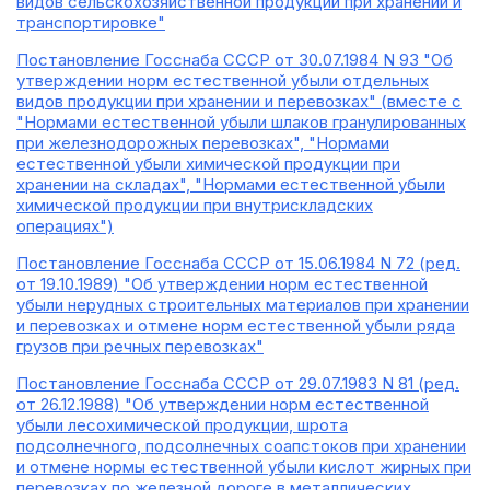
видов сельскохозяйственной продукции при хранении и
транспортировке"
Постановление Госснаба СССР от 30.07.1984 N 93 "Об
утверждении норм естественной убыли отдельных
видов продукции при хранении и перевозках" (вместе с
"Нормами естественной убыли шлаков гранулированных
при железнодорожных перевозках", "Нормами
естественной убыли химической продукции при
хранении на складах", "Нормами естественной убыли
химической продукции при внутрискладских
операциях")
Постановление Госснаба СССР от 15.06.1984 N 72 (ред.
от 19.10.1989) "Об утверждении норм естественной
убыли нерудных строительных материалов при хранении
и перевозках и отмене норм естественной убыли ряда
грузов при речных перевозках"
Постановление Госснаба СССР от 29.07.1983 N 81 (ред.
от 26.12.1988) "Об утверждении норм естественной
убыли лесохимической продукции, шрота
подсолнечного, подсолнечных соапстоков при хранении
и отмене нормы естественной убыли кислот жирных при
перевозках по железной дороге в металлических