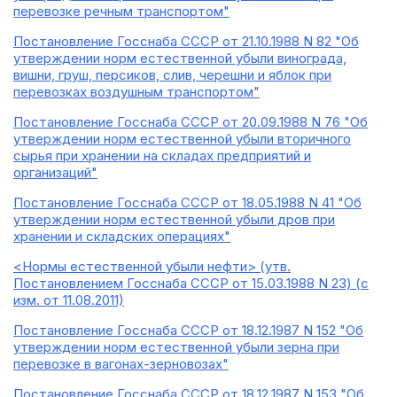
перевозке речным транспортом"
Постановление Госснаба СССР от 21.10.1988 N 82 "Об
утверждении норм естественной убыли винограда,
вишни, груш, персиков, слив, черешни и яблок при
перевозках воздушным транспортом"
Постановление Госснаба СССР от 20.09.1988 N 76 "Об
утверждении норм естественной убыли вторичного
сырья при хранении на складах предприятий и
организаций"
Постановление Госснаба СССР от 18.05.1988 N 41 "Об
утверждении норм естественной убыли дров при
хранении и складских операциях"
<Нормы естественной убыли нефти> (утв.
Постановлением Госснаба СССР от 15.03.1988 N 23) (с
изм. от 11.08.2011)
Постановление Госснаба СССР от 18.12.1987 N 152 "Об
утверждении норм естественной убыли зерна при
перевозке в вагонах-зерновозах"
Постановление Госснаба СССР от 18.12.1987 N 153 "Об