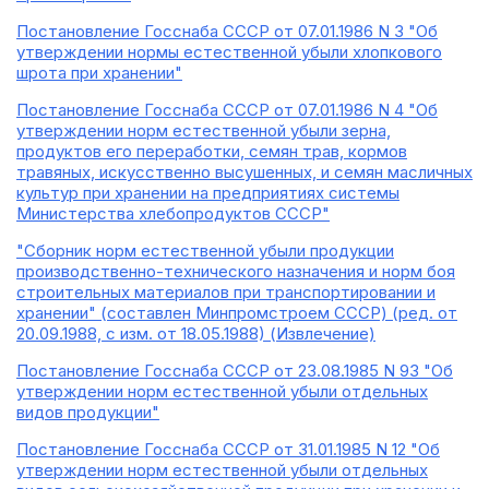
Постановление Госснаба СССР от 07.01.1986 N 3 "Об
утверждении нормы естественной убыли хлопкового
шрота при хранении"
Постановление Госснаба СССР от 07.01.1986 N 4 "Об
утверждении норм естественной убыли зерна,
продуктов его переработки, семян трав, кормов
травяных, искусственно высушенных, и семян масличных
культур при хранении на предприятиях системы
Министерства хлебопродуктов СССР"
"Сборник норм естественной убыли продукции
производственно-технического назначения и норм боя
строительных материалов при транспортировании и
хранении" (составлен Минпромстроем СССР) (ред. от
20.09.1988, с изм. от 18.05.1988) (Извлечение)
Постановление Госснаба СССР от 23.08.1985 N 93 "Об
утверждении норм естественной убыли отдельных
видов продукции"
Постановление Госснаба СССР от 31.01.1985 N 12 "Об
утверждении норм естественной убыли отдельных