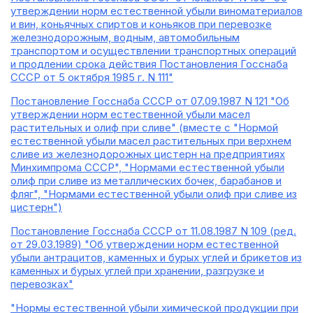
утверждении норм естественной убыли виноматериалов
и вин, коньячных спиртов и коньяков при перевозке
железнодорожным, водным, автомобильным
транспортом и осуществлении транспортных операций
и продлении срока действия Постановления Госснаба
СССР от 5 октября 1985 г. N 111"
Постановление Госснаба СССР от 07.09.1987 N 121 "Об
утверждении норм естественной убыли масел
растительных и олиф при сливе" (вместе с "Нормой
естественной убыли масел растительных при верхнем
сливе из железнодорожных цистерн на предприятиях
Минхимпрома СССР", "Нормами естественной убыли
олиф при сливе из металлических бочек, барабанов и
фляг", "Нормами естественной убыли олиф при сливе из
цистерн")
Постановление Госснаба СССР от 11.08.1987 N 109 (ред.
от 29.03.1989) "Об утверждении норм естественной
убыли антрацитов, каменных и бурых углей и брикетов из
каменных и бурых углей при хранении, разгрузке и
перевозках"
"Нормы естественной убыли химической продукции при