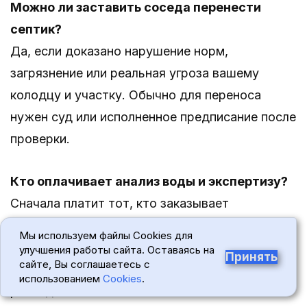
Можно ли заставить соседа перенести
септик?
Да, если доказано нарушение норм,
загрязнение или реальная угроза вашему
колодцу и участку. Обычно для переноса
нужен суд или исполненное предписание после
проверки.
Кто оплачивает анализ воды и экспертизу?
Сначала платит тот, кто заказывает
исследование. Если суд признает вину соседа,
Мы используем файлы Cookies для
эти расходы можно взыскать с него как
улучшения работы сайта. Оставаясь на
Принять
сайте, Вы соглашаетесь с
необходимые судебные или досудебные
использованием
Cookies
.
расходы.