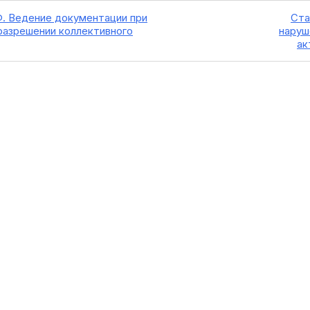
Ф. Ведение документации при
Ста
разрешении коллективного
наруш
ак