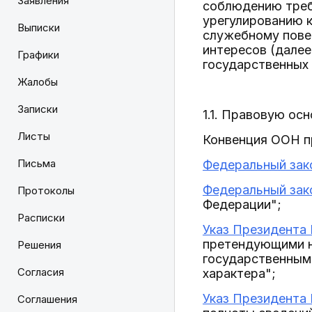
Заявления
соблюдению треб
урегулированию к
Выписки
служебному пове
интересов (далее
Графики
государственных 
Жалобы
Записки
1.1. Правовую ос
Листы
Конвенция ООН п
Письма
Федеральный зако
Федеральный зако
Протоколы
Федерации";
Расписки
Указ Президента 
претендующими н
Решения
государственным
Согласия
характера";
Указ Президента 
Соглашения