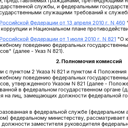
й, представляемых гражданами, претендующими 
ударственной службы, и федеральными государст
сударственными служащими требований к служеб
Российской Федерации от 13 апреля 2010 г. N 460
коррупции и Национальном плане противодействия
Российской Федерации от 1 июля 2010 г. N 821
"О к
ужебному поведению федеральных государственны
ов" (далее - Указ N 821).
2. Полномочия комиссий
вии с пунктом 2 Указа N 821 и пунктом 4 Положени
ужебному поведению федеральных государственны
сов, утвержденного Указом N 821 (далее - Полож
ванной в федеральном государственном органе (да
я на лиц, замещающих должности федеральной г
бразованная в федеральной службе (федеральном 
ом) федеральному министерству, рассматривает в
 должности заместителя руководителя федераль