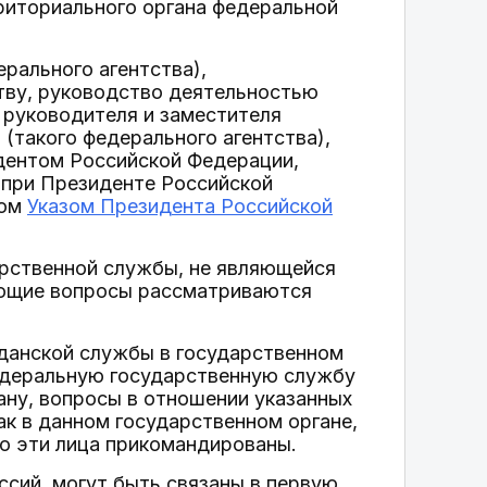
рриториального органа федеральной
рального агентства),
тву, руководство деятельностью
 руководителя и заместителя
(такого федерального агентства),
дентом Российской Федерации,
при Президенте Российской
ном
Указом Президента Российской
арственной службы, не являющейся
ующие вопросы рассматриваются
жданской службы в государственном
едеральную государственную службу
ану, вопросы в отношении указанных
ак в данном государственном органе,
го эти лица прикомандированы.
ссий, могут быть связаны в первую