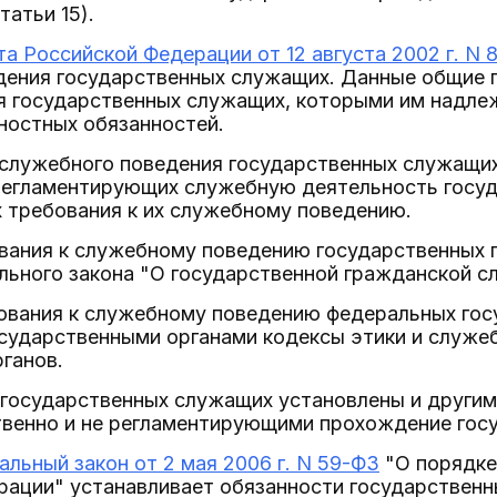
статьи 15).
а Российской Федерации от 12 августа 2002 г. N 
дения государственных служащих. Данные общие 
я государственных служащих, которыми им надле
ностных обязанностей.
служебного поведения государственных служащи
 регламентирующих служебную деятельность госу
 требования к их служебному поведению.
ования к служебному поведению государственных
льного закона "О государственной гражданской с
бования к служебному поведению федеральных го
сударственными органами кодексы этики и служе
ганов.
 государственных служащих установлены и другим
твенно и не регламентирующими прохождение гос
льный закон от 2 мая 2006 г. N 59-ФЗ
"О порядке
рации" устанавливает обязанности государствен