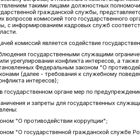
ствлением такими лицами должностных полномоч
ударственной гражданской службы, представляет
х вопросов комиссией того государственного орг
ы, с информированием кадровых служб соответс
ласти.
дачей комиссий является содействие государстве
облюдения государственными служащими ограничен
ли урегулировании конфликта интересов, а также
становленных Федеральным законом "О противодей
онами (далее - требования к служебному поведен
онфликта интересов);
 в государственном органе мер по предупреждени
раничения и запреты для государственных служащ
влены:
оном "О противодействии коррупции";
оном "О государственной гражданской службе Ро