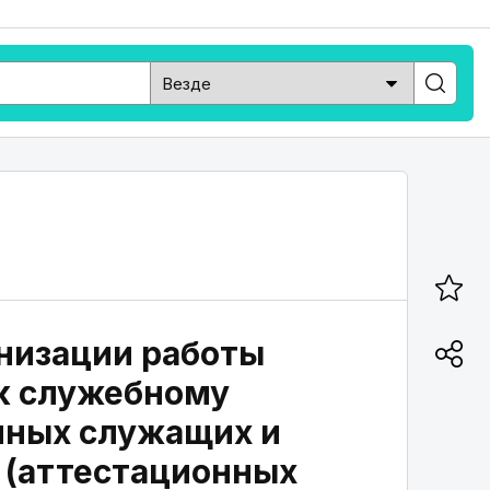
низации работы
к служебному
нных служащих и
 (аттестационных