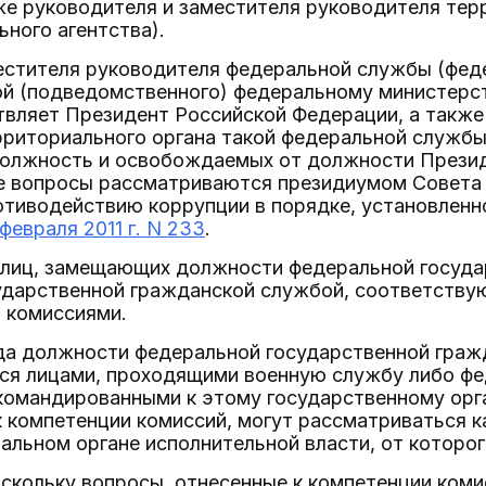
кже руководителя и заместителя руководителя те
ного агентства).
естителя руководителя федеральной службы (феде
й (подведомственного) федеральному министерс
твляет Президент Российской Федерации, а также
риториального органа такой федеральной службы 
должность и освобождаемых от должности Прези
 вопросы рассматриваются президиумом Совета 
отиводействию коррупции в порядке, установлен
февраля 2011 г. N 233
.
и лиц, замещающих должности федеральной госуд
ударственной гражданской службой, соответств
 комиссиями.
огда должности федеральной государственной гра
ся лицами, проходящими военную службу либо ф
командированными к этому государственному орг
к компетенции комиссий, могут рассматриваться к
ральном органе исполнительной власти, от которо
оскольку вопросы, отнесенные к компетенции коми