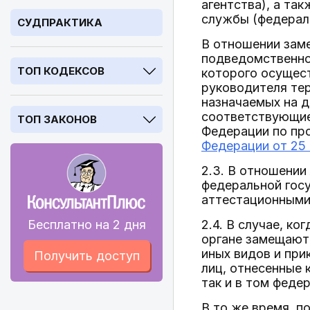
агентства), а та
службы (федераль
СУДПРАКТИКА
В отношении зам
подведомственно
ТОП КОДЕКСОВ
которого осущес
руководителя тер
назначаемых на 
соответствующие
ТОП ЗАКОНОВ
Федерации по пр
Федерации от 25 
2.3. В отношени
федеральной гос
аттестационными
Бесплатно на 2 дня
2.4. В случае, к
органе замещают
иных видов и при
Получить доступ
лиц, отнесенные 
так и в том феде
В то же время, п