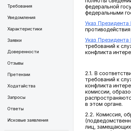
полноты сведени
Требования
федеральной гос
федеральными го
Уведомления
Указ Президента 
Характеристики
противодействия 
Указ Президента 
Заявки
требований к сл
Доверенности
конфликта интерес
Отзывы
2.1. В соответст
Претензии
требований к сл
конфликта интере
Ходатайства
комиссии, образо
Запросы
распространяютс
в этом органе.
Ответы
2.2. Комиссия, о
Исковые заявления
(подведомственн
лиц, замещающих