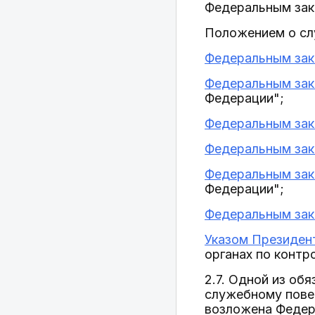
Федеральным зако
Положением о сл
Федеральным зако
Федеральным зако
Федерации";
Федеральным зако
Федеральным зако
Федеральным зако
Федерации";
Федеральным зако
Указом Президент
органах по контр
2.7. Одной из об
служебному пове
возложена Федер