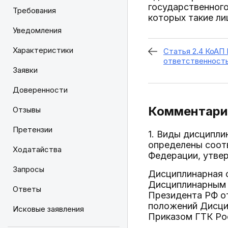
государственного
Требования
которых такие ли
Уведомления
Характеристики
Статья 2.4 КоАП
ответственност
Заявки
Доверенности
Комментарий
Отзывы
Претензии
1. Виды дисципли
определены соотв
Ходатайства
Федерации, утвер
Запросы
Дисциплинарная 
Дисциплинарным 
Ответы
Президента РФ от
положений Дисци
Исковые заявления
Приказом ГТК Росс