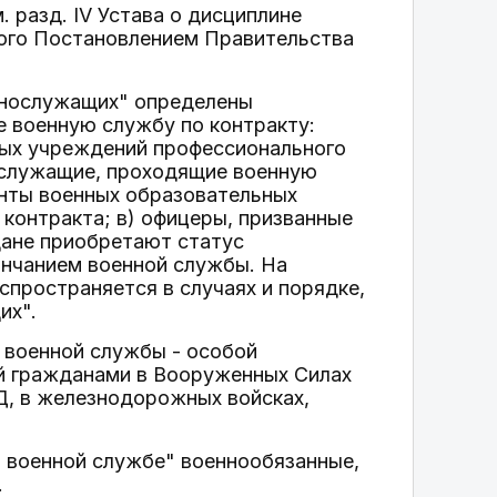
 разд. IV Устава о дисциплине
ого Постановлением Правительства
еннослужащих" определены
 военную службу по контракту:
ных учреждений профессионального
ослужащие, проходящие военную
анты военных образовательных
контракта; в) офицеры, призванные
дане приобретают статус
ончанием военной службы. На
спространяется в случаях и порядке,
их".
 военной службы - особой
й гражданами в Вооруженных Силах
ВД, в железнодорожных войсках,
и военной службе" военнообязанные,
.