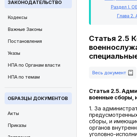
ЗАКОНОДАТЕЛЬСТВО
Раздел I
. 
Глава 2
.
Кодексы
Важные Законы
Статья 2.5 
Постановления
военнослужа
Указы
специальные
НПА по Органам власти
Весь документ
НПА по темам
Статья 2.5. Адм
военные сборы, 
ОБРАЗЦЫ ДОКУМЕНТОВ
1. За администр
Акты
предусмотренных
сборы, и имеющи
Приказы
органов внутренн
уголовно-исполни