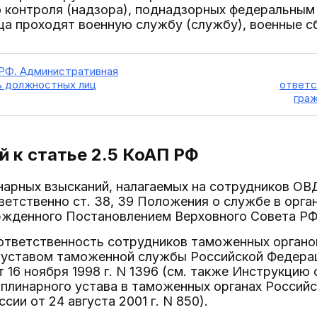
 контроля (надзора), поднадзорных федеральным 
ца проходят военную службу (службу), военные с
 РФ. Административная
ь должностных лиц
ответс
граж
 к статье 2.5
КоАП РФ
нарных взысканий, налагаемых на сотрудников ОВ
етственно ст. 38, 39 Положения о службе в орга
жденного Постановлением Верховного Совета РФ о
ответственность сотрудников таможенных органо
уставом таможенной службы Российской Федера
 16 ноября 1998 г. N 1396 (см. также Инструкцию
плинарного устава в таможенных органах Россий
ии от 24 августа 2001 г. N 850).