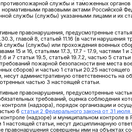
 противопожарной службы и таможенных органов 
и нормативными правовыми актами Российской Ф
нной службы (службы) указанными лицами и их ст
ивные правонарушения, предусмотренные статьями 5.
 - 7.30.3, главой 8, статьей 11.16 (в части нарушен
й службы (службы) или прохождения военных сборов
вами 15 и 16, статьями 17.3, 17.7 - 17.9, частями 1 и 3
 2.6 и 7 статьи 19.5, статьей 19.7.2, частью 5 статьи
 требований пожарной безопасности вне места во
ных сборов) и частью 1 статьи 20.25 настоящего К
, несут административную ответственность на об
отренных частью 3 настоящей статьи.
ативные правонарушения, предусмотренные частью
обязательных требований, оценка соблюдения ко
 контроля (надзора), порядок организации и осущ
частью 6
статьи 2 Федерального закона от 31 июля
контроле (надзоре) и муниципальном контроле в 
и 1 настоящей статьи, несут дисциплинарную ответ
е правонарушения совершены ими на объектах с