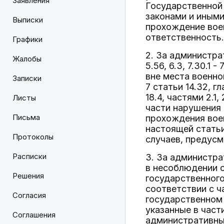
Заявления
Государственной
законами и иным
Выписки
прохождение вое
ответственность.
Графики
2. За администрат
Жалобы
5.56, 6.3, 7.30.1
вне места военно
Записки
7 статьи 14.32, гла
18.4, частями 2.1,
Листы
части нарушения
Письма
прохождения воен
настоящей статьи
Протоколы
случаев, предусм
Расписки
3. За администр
в несоблюдении 
Решения
государственного
соответствии с 
Согласия
государственном 
указанные в част
Соглашения
административны