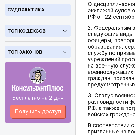
О дисциплинарной
СУДПРАКТИКА
экипажей судов 
РФ от 22 сентября
2. Федеральным з
ТОП КОДЕКСОВ
следующие виды 
офицеры, прапор
образования, се
ТОП ЗАКОНОВ
службу по призыв
учреждений профе
на военную служ
военнослужащих 
граждан, призван
предусмотренных
3. Статус военн
Бесплатно на 2 дня
разновидности ф
РФ, а также в по
Получить доступ
войсках граждан
В соответствии с
призванные на во