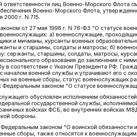
 ответственности лиц Военно-Морского Флота см.
обеспечения Военно-Морского Флота, утвержденн
 2000 г. N 715.
аконом от 27 мая 1998 г. N 76-ФЗ "О статусе во
военнослужащих: а) военнослужащие, проходящие
щики и мичманы, курсанты военных образователь
ржанты и старшины, солдаты и матросы; б) военн
у: сержанты, старшины, солдаты, матросы, курс
ссионального образования до заключения с ними 
бу в соответствии с Указом Президента РФ. Граж
с началом военной службы и утрачивают его с ок
ных на военные сборы, статус военнослужащих ра
 Федеральным законом "О статусе военнослужащ
ослужащего обусловлен исполнением обязанностей
едеральной государственной службы, исполняемо
граничных войсках ФСБ, во внутренних войсках М
ской обороны.
 Федеральным законом "О воинской обязанности 
енные сборы, также относятся к военнослужащим