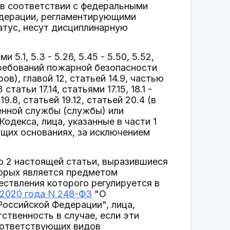
в соответствии с федеральными
едерации, регламентирующими
атус, несут дисциплинарную
1, 5.3 - 5.26, 5.45 - 5.50, 5.52,
ия требований пожарной безопасности
), главой 12, статьей 14.9, частью
 статьи 17.14, статьями 17.15, 18.1 -
 19.8, статьей 19.12, статьей 20.4 (в
енной службы (службы) или
одекса, лица, указанные в части 1
щих основаниях, за исключением
 2 настоящей статьи, выразившиеся
торых является предметом
ествления которого регулируется в
 2020 года N 248-ФЗ
"О
Российской Федерации", лица,
ственность в случае, если эти
оответствующих видов